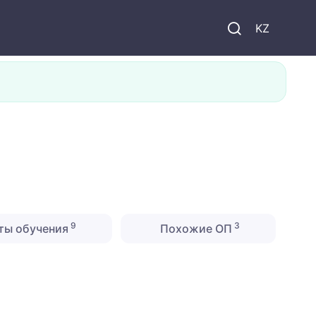
KZ
9
3
ты обучения
Похожие ОП