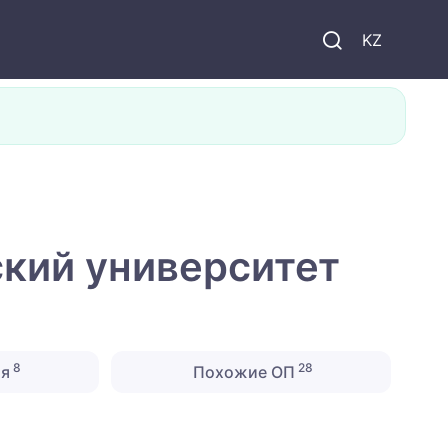
KZ
кий университет
8
28
ия
Похожие ОП