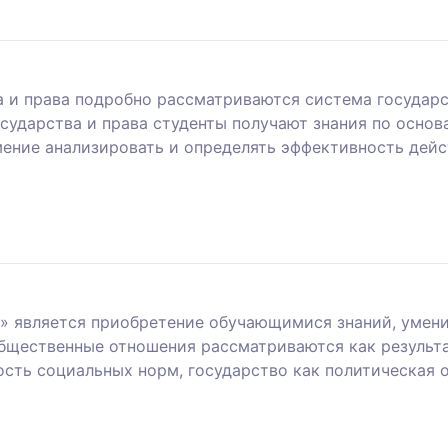
а и права подробно рассматриваются система государ
осударства и права студенты получают знания по основ
мение анализировать и определять эффективность дей
 является приобретение обучающимися знаний, умени
общественные отношения рассматриваются как результа
сть социальных норм, государство как политическая 