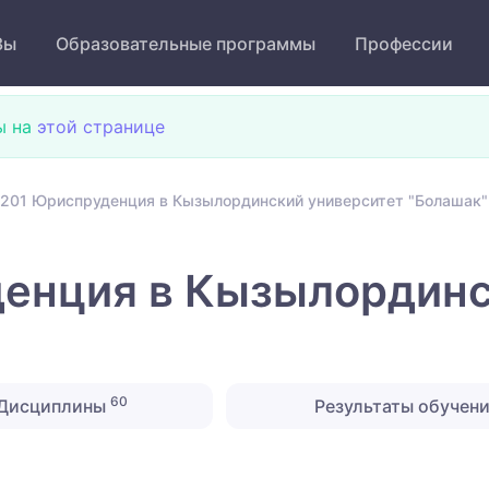
Зы
Образовательные программы
Профессии
ы на
этой странице
201 Юриспруденция в Кызылординский университет "Болашак"
енция в Кызылординс
60
Дисциплины
Результаты обучен