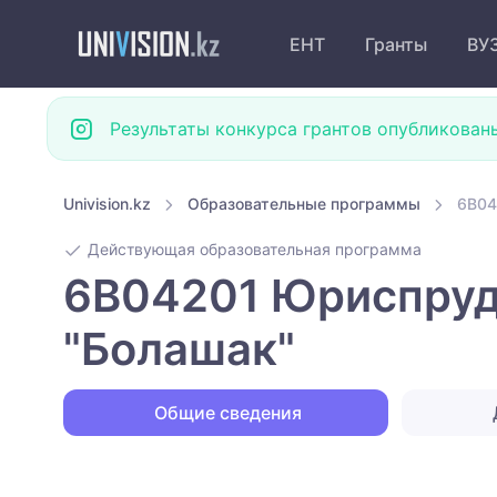
ЕНТ
Гранты
ВУ
Результаты конкурса грантов опубликован
Univision.kz
Образовательные программы
6B04
Действующая образовательная программа
6B04201 Юриспруд
"Болашак"
Общие сведения