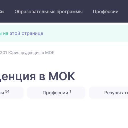
Зы
Образовательные программы
Профессии
ы на
этой странице
201 Юриспруденция в МОК
енция в МОК
54
1
ны
Профессии
Результат