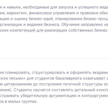
я и навыки, необходимые для запуска и успешного ве
ие, маркетинг, финансовое управление и правовое обе
ацию и оценку бизнес-идей, планирование бизнес-проц
рганизации и ведения бизнеса. Обучение направлено на
ких компетенций для реализации собственных бизнес
ния планировать, структурировать и оформлять акаде
ское письмо» для студентов бакалавриата охватывает 
м цитированием до построения логичной структуры эс
ение). Студенты научатся составлять детальный консп
ыстраивать убедительную аргументацию и контраргуме
в в малых группах.