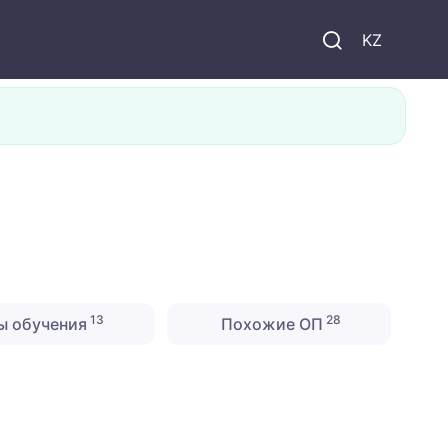
KZ
13
28
ы обучения
Похожие ОП