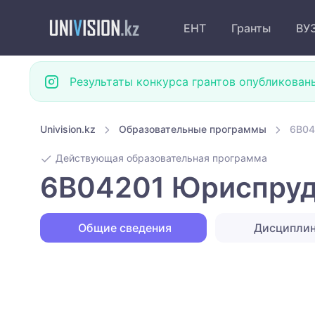
ЕНТ
Гранты
ВУ
Результаты конкурса грантов опубликован
Univision.kz
Образовательные программы
6B04
Действующая образовательная программа
6B04201 Юриспруд
Общие сведения
Дисципли