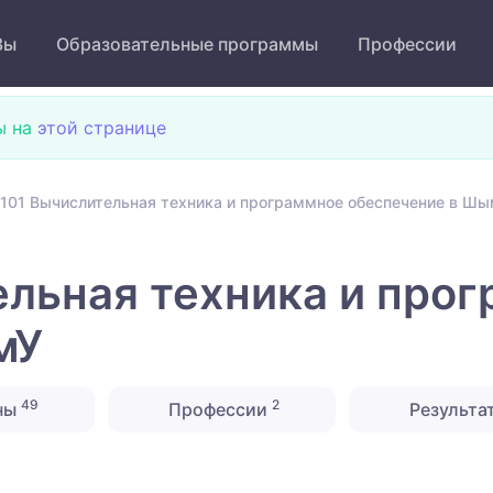
Зы
Образовательные программы
Профессии
ы на
этой странице
101 Вычислительная техника и программное обеспечение в Ш
льная техника и про
мУ
49
2
ны
Профессии
Результа