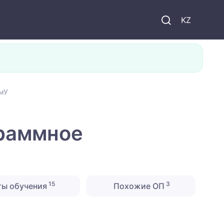
KZ
ымУ
граммное
15
3
ты обучения
Похожие ОП