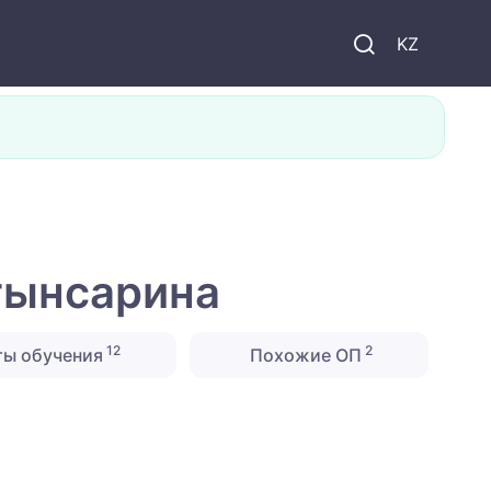
KZ
лтынсарина
12
2
ты обучения
Похожие ОП