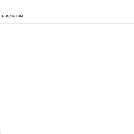
 предметам
я