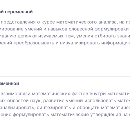
ой переменной
 представления о курсе математического анализа, на 
мирование умений и навыков словесной формулировки 
ванию цепочки изучаемых тем, умения отбирать знани
мений преобразовывать и визуализировать информаци
ременной
взаимосвязи математических фактов внутри математи
гих областей наук; развитие умений использовать мат
анализировать, синтезировать и обобщать математичес
умение формулировать математические утверждения на