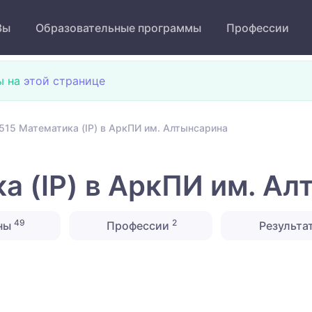
Зы
Образовательные программы
Профессии
ы на
этой странице
515 Математика (IP) в АркПИ им. Алтынсарина
а (IP) в АркПИ им. А
49
2
ны
Профессии
Результа