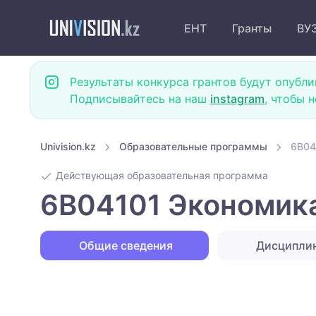
ЕНТ
Гранты
ВУ
Результаты конкурса грантов будут опубли
Подписывайтесь на наш
instagram
, чтобы 
Univision.kz
Образовательные программы
6B04
Действующая образовательная программа
6B04101 Экономика
Общие сведения
Дисципли