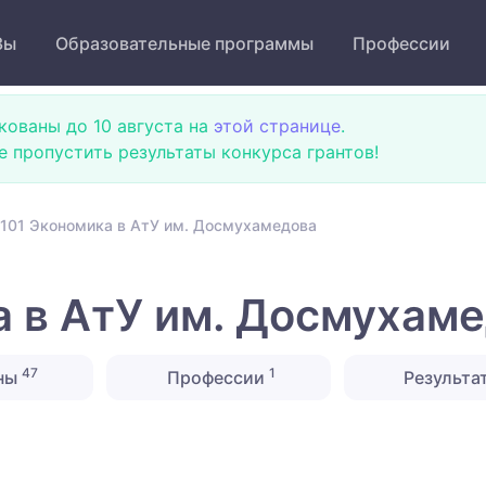
Зы
Образовательные программы
Профессии
кованы до 10 августа на
этой странице
.
не пропустить результаты конкурса грантов!
101 Экономика в АтУ им. Досмухамедова
 в АтУ им. Досмухам
47
1
ны
Профессии
Результа