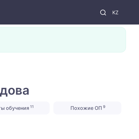
KZ
едова
11
9
ты обучения
Похожие ОП