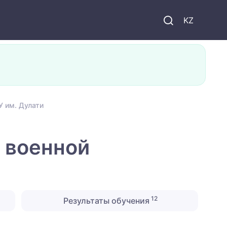
KZ
У им. Дулати
 военной
12
Результаты обучения