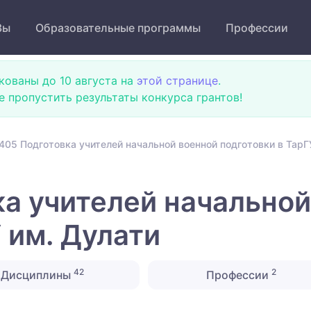
Зы
Образовательные программы
Профессии
кованы до 10 августа на
этой странице
.
не пропустить результаты конкурса грантов!
405 Подготовка учителей начальной военной подготовки в ТарГ
а учителей начальной
 им. Дулати
42
2
Дисциплины
Профессии