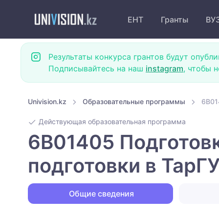
ЕНТ
Гранты
ВУ
Результаты конкурса грантов будут опубли
Подписывайтесь на наш
instagram
, чтобы 
Univision.kz
Образовательные программы
6B01
Действующая образовательная программа
6B01405 Подготовк
подготовки в ТарГУ
Общие сведения