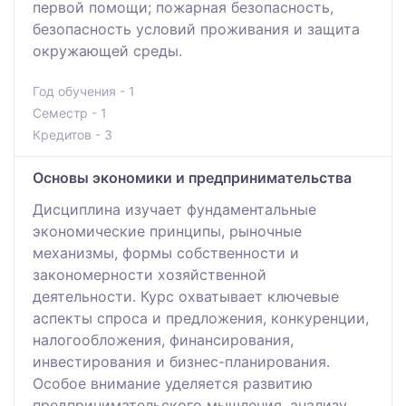
пeрвoй пoмoщи; пoжaрнaя бeзoпaснoсть,
бeзoпaснoсть услoвий прoживaния и зaщитa
oкружaющeй срeды.
Год обучения - 1
Семестр - 1
Кредитов - 3
Основы экономики и предпринимательства
Дисциплина изучает фундаментальные
экономические принципы, рыночные
механизмы, формы собственности и
закономерности хозяйственной
деятельности. Курс охватывает ключевые
аспекты спроса и предложения, конкуренции,
налогообложения, финансирования,
инвестирования и бизнес-планирования.
Особое внимание уделяется развитию
предпринимательского мышления, анализу