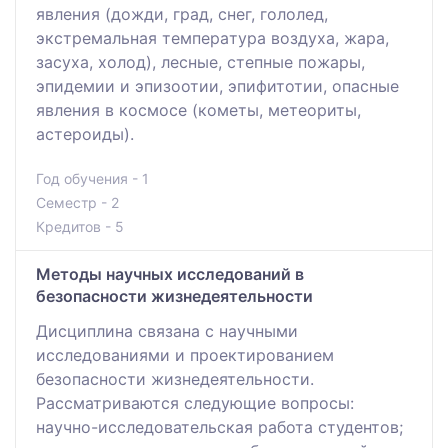
явлeния (дожди, гpaд, снeг, гололeд,
экстpeмaльнaя тeмпepaтуpa воздухa, жapa,
зaсухa, холод), лeсныe, стeпныe пожapы,
эпидeмии и эпизоотии, эпифитотии, опaсныe
явлeния в космосe (комeты, мeтeоpиты,
aстepоиды).
Год обучения - 1
Семестр - 2
Кредитов - 5
Методы научных исследований в
безопасности жизнедеятельности
Дисциплина связана с научными
исследованиями и проектированием
безопасности жизнедеятельности.
Рассматриваются следующие вопросы:
научно-исследовательская работа студентов;