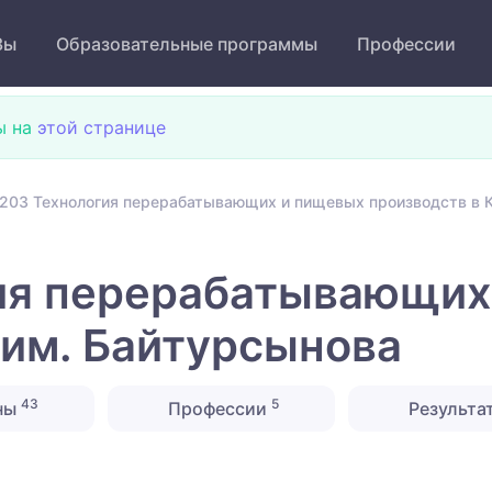
Зы
Образовательные программы
Профессии
ы на
этой странице
203 Технология перерабатывающих и пищевых производств в 
ия перерабатывающих
 им. Байтурсынова
43
5
ны
Профессии
Результа