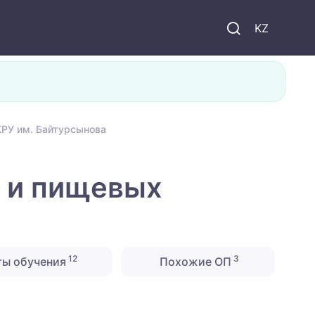
KZ
КРУ им. Байтурсынова
 и пищевых
12
3
ты обучения
Похожие ОП