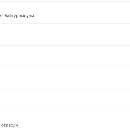
ет Байтұрсынұлы
 отрасли