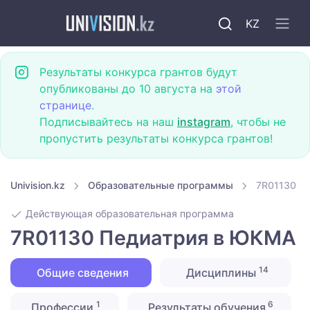
KZ
Результаты конкурса грантов будут
опубликованы до 10 августа на
этой
странице
.
Подписывайтесь на наш
instagram
, чтобы не
пропустить результаты конкурса грантов!
Univision.kz
Образовательные программы
7R01130 П
Действующая образовательная программа
7R01130 Педиатрия в ЮКМА
14
Общие сведения
Дисциплины
1
6
Профессии
Результаты обучения