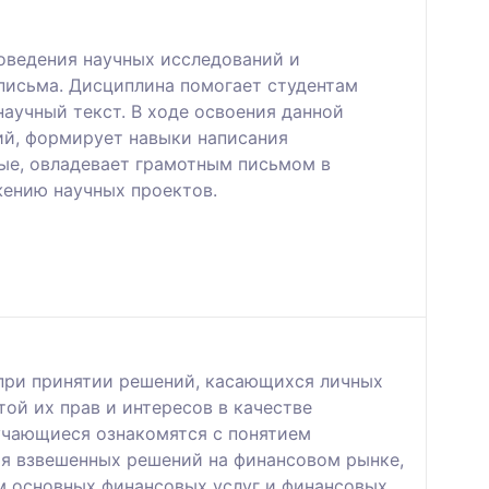
оведения научных исследований и
письма. Дисциплина помогает студентам
научный текст. В ходе освоения данной
ий, формирует навыки написания
ные, овладевает грамотным письмом в
жению научных проектов.
при принятии решений, касающихся личных
ой их прав и интересов в качестве
учающиеся ознакомятся с понятием
ия взвешенных решений на финансовом рынке,
м основных финансовых услуг и финансовых