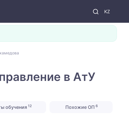
KZ
ухамедова
правление в АтУ
12
6
ты обучения
Похожие ОП