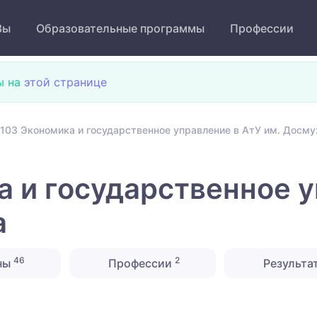
Зы
Образовательные программы
Профессии
ы на
этой странице
103 Экономика и государственное управление в АтУ им. Досм
 и государственное у
а
46
2
ны
Профессии
Результа