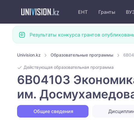
ЕНТ
Гранты
ВУ
Результаты конкурса грантов опубликован
Univision.kz
Образовательные программы
6B04
Действующая образовательная программа
6B04103 Экономика
им. Досмухамедов
Общие сведения
Дисципли