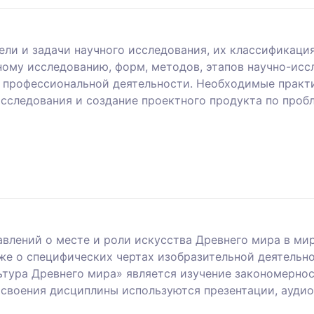
ели и задачи научного исследования, их классификаци
ному исследованию, форм, методов, этапов научно-ис
 профессиональной деятельности. Необходимые практи
 исследования и создание проектного продукта по про
влений о месте и роли искусства Древнего мира в ми
акже о специфических чертах изобразительной деятель
ьтура Древнего мира» является изучение закономерно
освоения дисциплины используются презентации, аудио