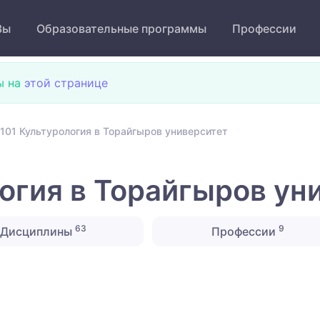
Зы
Образовательные программы
Профессии
ы на
этой странице
101 Культурология в Торайгыров университет
огия в Торайгыров ун
63
9
Дисциплины
Профессии