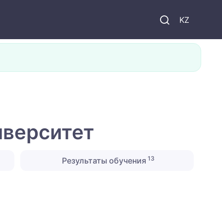
KZ
иверситет
13
Результаты обучения