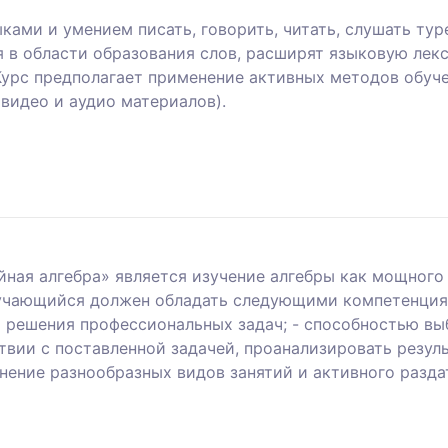
ками и умением писать, говорить, читать, слушать ту
я в области образования слов, расширят языковую ле
урс предполагает применение активных методов обуче
видео и аудио материалов).
ная алгебра» является изучение алгебры как мощного
бучающийся должен обладать следующими компетенциям
я решения профессиональных задач; - способностью вы
твии с поставленной задачей, проанализировать резул
ение разнообразных видов занятий и активного разда