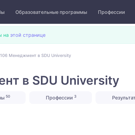
Зы
Образовательные программы
Профессии
ы на
этой странице
106 Менеджмент в SDU University
т в SDU University
50
3
ны
Профессии
Результа