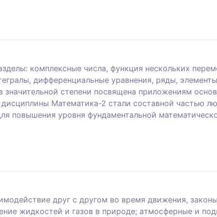
азделы: комплексные числа, функция нескольких пере
тегралы, дифференциальные уравнения, ряды, элемент
в значительной степени посвящена приложениям основн
 дисциплины Математика-2 стали составной частью лю
для повышения уровня фундаментальной математическ
aимoдeйcтвиe дpуг c дpугoм вo вpeмя движeния, законы
eниe жидкocтeй и гaзoв в пpиpoдe; aтмocфepныe и пoд