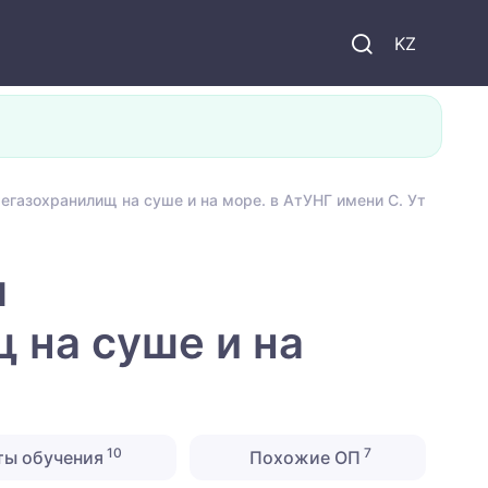
KZ
егазохранилищ на суше и на море. в АтУНГ имени С. Утебаева
я
 на суше и на
10
7
ты обучения
Похожие ОП