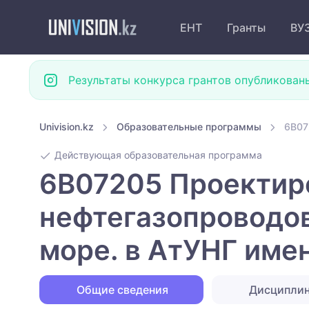
ЕНТ
Гранты
ВУ
Результаты конкурса грантов опубликован
Univision.kz
Образовательные программы
6B07
Действующая образовательная программа
6B07205 Проектиро
нефтегазопроводов
море. в АтУНГ имен
Общие сведения
Дисципли