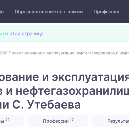
Зы
Образовательные программы
Профессии
ы на
этой странице
205 Проектирование и эксплуатация нефтегазопроводов и нефт
вание и эксплуатаци
 и нефтегазохранилищ
и С. Утебаева
42
12
ны
Профессии
Результа