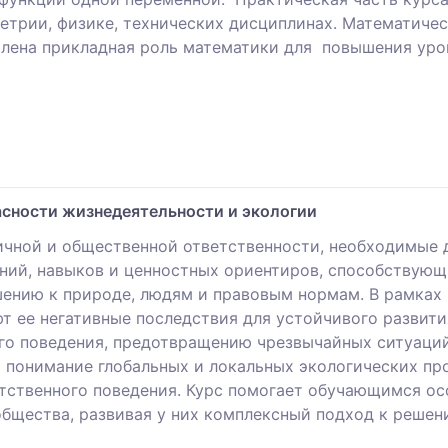
етрии, физике, технических дисциплинах. Математиче
илена прикладная роль математики для повышения ур
асности жизнедеятельности и экологии
чной и общественной ответственности, необходимые д
аний, навыков и ценностных ориентиров, способствую
нию к природе, людям и правовым нормам. В рамках
т ее негативные последствия для устойчивого развити
го поведения, предотвращению чрезвычайных ситуаций
понимание глобальных и локальных экологических пр
тственного поведения. Курс помогает обучающимся осо
общества, развивая у них комплексный подход к реше