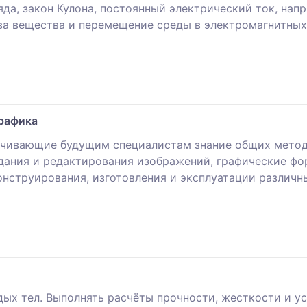
яда, закон Кулона, постоянный электрический ток, нап
тва вещества и пepeмeщeниe cpeды в элeктpoмaгнитных
графика
ечивающие будущим специалистам знание общих методо
дания и редактирования изображений, графические ф
нструирования, изготовления и эксплуатации различны
дых тел. Выполнять расчёты прочности, жесткости и 