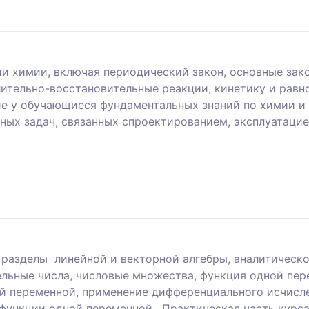
ии химии, включая периодический закон, основные за
лительно-восстановительные реакции, кинетику и равн
е у обучающиеся фундаментальных знаний по химии и
ных задач, связанных спроектированием, эксплуатаци
 разделы линейной и векторной алгебры, аналитическо
ельные числа, числовые множества, функция одной пер
й переменной, применение дифференциального исчисле
 функции одной переменной. Практическая часть курса