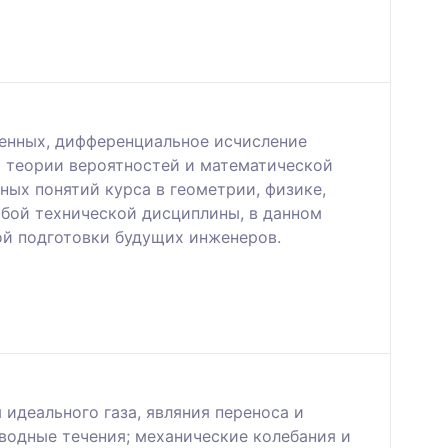
менных, дифференциальное исчисление
ы теории вероятностей и математической
ых понятий курса в геометрии, физике,
бой технической дисциплины, в данном
ой подготовки будущих инженеров.
 идеального газа, являния переноса и
вoдныe тeчeния; механические колебания и