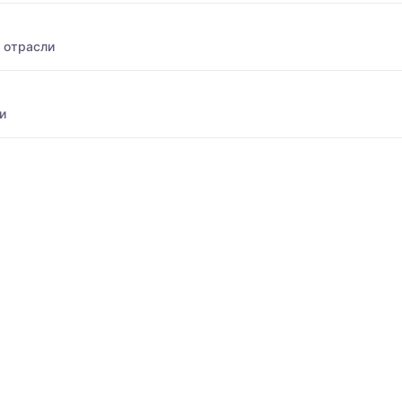
 отрасли
и