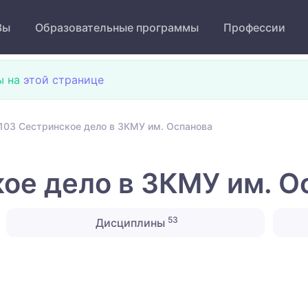
Зы
Образовательные программы
Профессии
ы на
этой странице
103 Сестринское дело в ЗКМУ им. Оспанова
ое дело в ЗКМУ им. О
53
Дисциплины