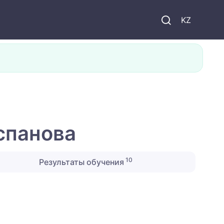
KZ
спанова
10
Результаты обучения