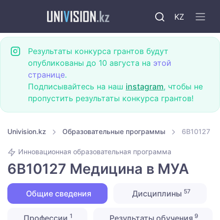
KZ
Результаты конкурса грантов будут
опубликованы до 10 августа на
этой
странице
.
Подписывайтесь на наш
instagram
, чтобы не
пропустить результаты конкурса грантов!
Univision.kz
Образовательные программы
6B10127 М
Инновационная образовательная программа
6B10127 Медицина в МУА
57
Общие сведения
Дисциплины
1
9
Профессии
Результаты обучения