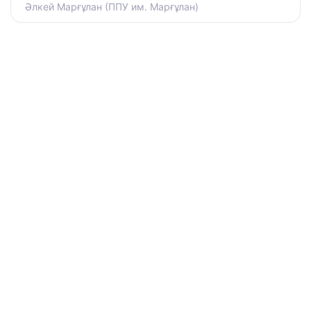
Әлкей Марғұлан (ППУ им. Марғұлан)