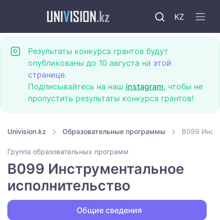
KZ
Результаты конкурса грантов будут
опубликованы до 10 августа на
этой
странице
.
Подписывайтесь на наш
instagram
, чтобы не
пропустить результаты конкурса грантов!
Univision.kz
Образовательные программы
B099 Инст
Группа образовательных программ
B099 Инструментальное
исполнительство
Общие сведения