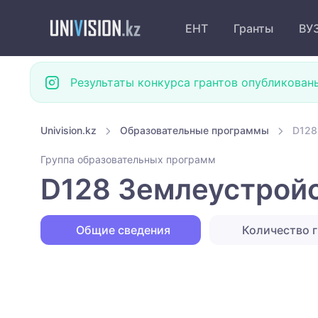
ЕНТ
Гранты
ВУ
Результаты конкурса грантов опубликован
Univision.kz
Образовательные программы
D128
Группа образовательных программ
D128 Землеустрой
Общие сведения
Количество г