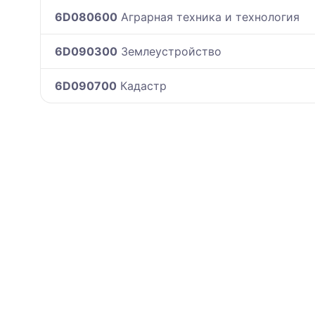
6D080600
Аграрная техника и технология
6D090300
Землеустройство
6D090700
Кадастр