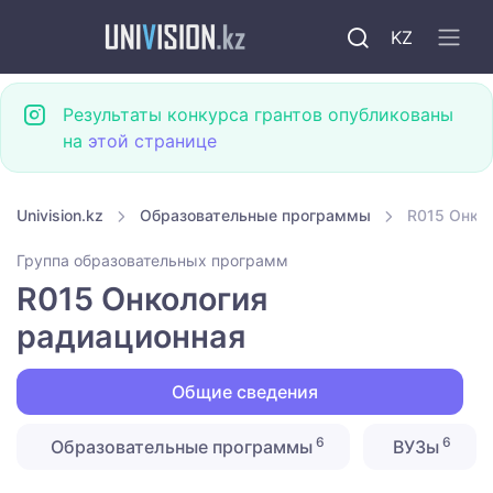
KZ
Результаты конкурса грантов опубликованы
на
этой странице
Univision.kz
Образовательные программы
R015 Онко
Группа образовательных программ
R015 Онкология
радиационная
Общие сведения
6
6
Образовательные программы
ВУЗы