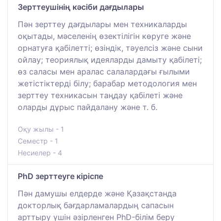
Зерттеушінің кәсіби дағдылары
Пән зерттеу дағдылары мен техникаларды
оқытады, мәселенің өзектілігін көруге және
орнатуға қабілетті; өзіндік, тәуелсіз және сыни
ойлау; теориялық идеяларды дамыту қабілеті;
өз саласы мен аралас салалардағы ғылыми
жетістіктерді білу; барабар методология мен
зерттеу техникасын таңдау қабілеті және
оларды дұрыс пайдалану және т. б.
Оқу жылы - 1
Семестр - 1
Несиелер - 4
PhD зерттеуге кіріспе
Пән дамушы елдерде және Қазақстанда
докторлық бағдарламалардың сапасын
арттыру үшін әзірленген PhD-білім беру