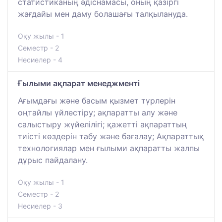
статистиканың әдіснамасы, оның қазіргі
жағдайы мен даму болашағы талқылануда.
Оқу жылы - 1
Семестр - 2
Несиелер - 4
Ғылыми ақпарат менеджменті
Ағымдағы және басым қызмет түрлерін
оңтайлы үйлестіру; ақпаратты алу және
салыстыру жүйелілігі; қажетті ақпараттың
тиісті көздерін табу және бағалау; Ақпараттық
технологиялар мен ғылыми ақпаратты жалпы
дұрыс пайдалану.
Оқу жылы - 1
Семестр - 2
Несиелер - 3