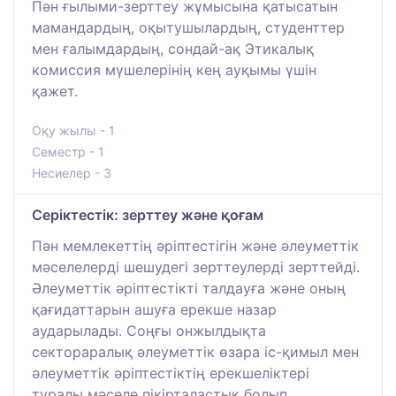
Пән ғылыми-зерттеу жұмысына қатысатын
мамандардың, оқытушылардың, студенттер
мен ғалымдардың, сондай-ақ Этикалық
комиссия мүшелерінің кең ауқымы үшін
қажет.
Оқу жылы - 1
Семестр - 1
Несиелер - 3
Серіктестік: зерттеу және қоғам
Пән мемлекеттің әріптестігін және әлеуметтік
мәселелерді шешудегі зерттеулерді зерттейді.
Әлеуметтік әріптестікті талдауға және оның
қағидаттарын ашуға ерекше назар
аударылады. Соңғы онжылдықта
сектораралық әлеуметтік өзара іс-қимыл мен
әлеуметтік әріптестіктің ерекшеліктері
туралы мәселе пікірталастық болып