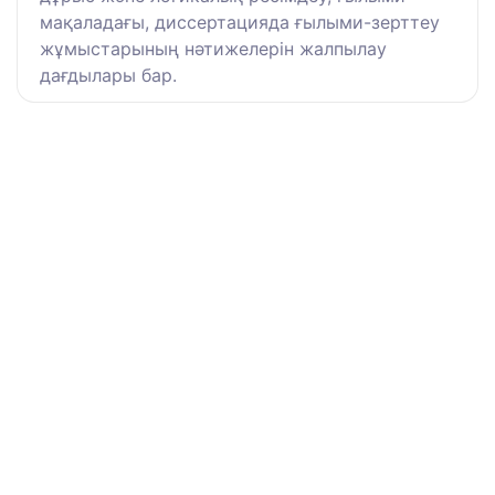
мақаладағы, диссертацияда ғылыми-зерттеу
жұмыстарының нәтижелерін жалпылау
дағдылары бар.