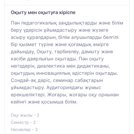
Оқыту мен оқытуға кіріспе
Пән педагогикалық заңдылықтарды және білім
беру үдерісін ұйымдастыру және жүзеге
асыру құралдарын, білім алушыларды белгілі
бір қызмет түріне және қоғамдық өмірге
дайындау, Оқыту, тәрбиелеу, дамыту және
кәсіби даярлығын оқытады. Пән оқыту
негіздерін, диалектика мен дидактиканы,
оқытудың инновациялық әдістерін оқытады.
Сондай-ақ дәріс, семинар сабақтарын
ұйымдастыру. Аудиториядағы жұмыс
ерекшеліктері. Жоғары, жоғары оқу орнынан
кейінгі және қосымша білім.
Оқу жылы - 2
Семестр - 2
Несиелер - 3