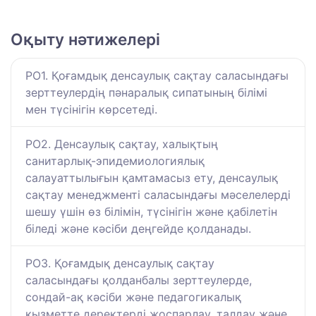
Оқыту нәтижелері
РО1. Қоғамдық денсаулық сақтау саласындағы
зерттеулердің пәнаралық сипатының білімі
мен түсінігін көрсетеді.
РО2. Денсаулық сақтау, халықтың
санитарлық-эпидемиологиялық
салауаттылығын қамтамасыз ету, денсаулық
сақтау менеджменті саласындағы мәселелерді
шешу үшін өз білімін, түсінігін және қабілетін
біледі және кәсіби деңгейде қолданады.
РО3. Қоғамдық денсаулық сақтау
саласындағы қолданбалы зерттеулерде,
сондай-ақ кәсіби және педагогикалық
қызметте деректерді жоспарлау, талдау және