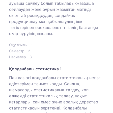
ауызша сөйлеу болып табылады-жазбаша
сөйлеуден және бұрын жазылған мәтінді
сырттай ресімдеуден, сондай-ақ
продукциялау мен қабылдаудың ішкі
тетіктерінен ерекшеленетін тілдің бастапқы
өмір сүруінің нысаны.
Оқу жылы - 1
Семестр - 2
Несиелер - 3
Қолданбалы статистика 1
Пән қазіргі қолданбалы статистиканың негізгі
әдістерімен таныстырады. Сандық
шамаларды статистикалық талдау, көп
өлшемді статистикалық талдау, уақыт
қатарлары, сан емес және аралық деректер
статистикасын зерттейді. Қолданбалы