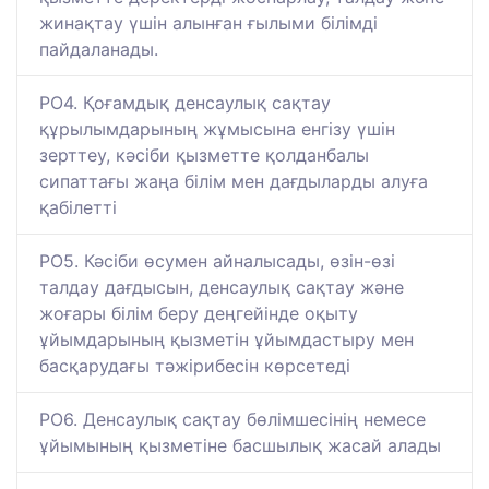
жинақтау үшін алынған ғылыми білімді
пайдаланады.
РО4. Қоғамдық денсаулық сақтау
құрылымдарының жұмысына енгізу үшін
зерттеу, кәсіби қызметте қолданбалы
сипаттағы жаңа білім мен дағдыларды алуға
қабілетті
РО5. Кәсіби өсумен айналысады, өзін-өзі
талдау дағдысын, денсаулық сақтау және
жоғары білім беру деңгейінде оқыту
ұйымдарының қызметін ұйымдастыру мен
басқарудағы тәжірибесін көрсетеді
РО6. Денсаулық сақтау бөлімшесінің немесе
ұйымының қызметіне басшылық жасай алады