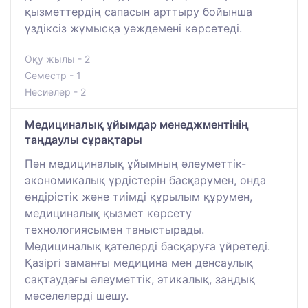
қызметтердің сапасын арттыру бойынша
үздіксіз жұмысқа уәждемені көрсетеді.
Оқу жылы - 2
Семестр - 1
Несиелер - 2
Медициналық ұйымдар менеджментінің
таңдаулы сұрақтары
Пән медициналық ұйымның әлеуметтік-
экономикалық үрдістерін басқарумен, онда
өндірістік және тиімді құрылым құрумен,
медициналық қызмет көрсету
технологиясымен таныстырады.
Медициналық қателерді басқаруға үйретеді.
Қазіргі заманғы медицина мен денсаулық
сақтаудағы әлеуметтік, этикалық, заңдық
мәселелерді шешу.