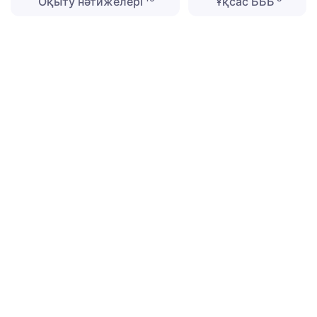
Оқыту нәтижелері
Ұқсас БББ