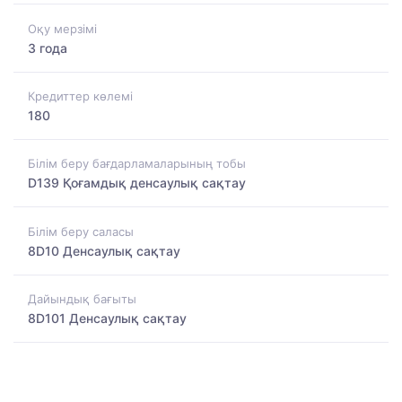
Оқу мерзімі
3 года
Кредиттер көлемі
180
Білім беру бағдарламаларының тобы
D139 Қоғамдық денсаулық сақтау
Білім беру саласы
8D10 Денсаулық сақтау
Дайындық бағыты
8D101 Денсаулық сақтау