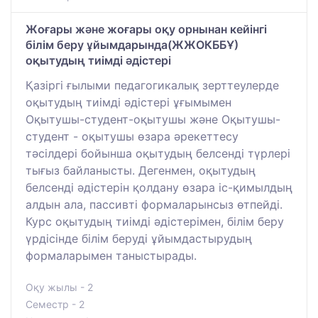
Жоғары және жоғары оқу орнынан кейінгі
білім беру ұйымдарында(ЖЖОКББҰ)
оқытудың тиімді әдістері
Қазіргі ғылыми педагогикалық зерттеулерде
оқытудың тиімді әдістері ұғымымен
Оқытушы-студент-оқытушы және Оқытушы-
студент - оқытушы өзара әрекеттесу
тәсілдері бойынша оқытудың белсенді түрлері
тығыз байланысты. Дегенмен, оқытудың
белсенді әдістерін қолдану өзара іс-қимылдың
алдын ала, пассивті формаларынсыз өтпейді.
Курс оқытудың тиімді әдістерімен, білім беру
үрдісінде білім беруді ұйымдастырудың
формаларымен таныстырады.
Оқу жылы - 2
Семестр - 2