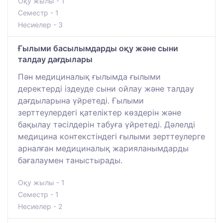
Оқу жылы - 1
Семестр - 1
Несиелер - 3
Ғылыми басылымдарды оқу және сыни
талдау дағдылары
Пән медициналық ғылымда ғылыми
деректерді іздеуде сыни ойлау және талдау
дағдыларына үйретеді. Ғылыми
зерттеулердегі қателіктер көздерін және
бақылау тәсілдерін табуға үйретеді. Дәлелді
медицина контекстіндегі ғылыми зерттеулерге
арналған медициналық жарияланымдарды
бағалаумен таныстырады.
Оқу жылы - 1
Семестр - 1
Несиелер - 2