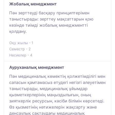
Жобалық менеджмент
Пән зерттеуді басқару принциптерімен
таныстырады: зерттеу мақсаттарын қою
кезінде тиімді жобалық менеджментті
қолдану.
Оқу жылы - 1
Семестр - 2
Несиелер - 4
Ауруханалық менеджмент
Пән медициналық көмектің қолжетімділігі мен
сапасын қамтамасыз етудегі негізгі әлеуетімен
таныстырады, медициналық ұйымдар
қызметкерлерінің маңыздылығын, оның
зияткерлік ресурсын, кәсіби білімін көрсетеді.
Өз қызметінің нәтижелерін жақсарту және
денсаулық сақтаудағы медициналық