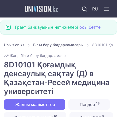
RU
Грант байқауының нәтижелері
осы бетте
Univision.kz
Білім беру бағдарламалары
8D10101 Қоға
Жаңа білім беру бағдарламасы
8D10101 Қоғамдық
денсаулық сақтау (Д) в
Қазақстан-Ресей медицина
университеті
18
Жалпы мәліметтер
Пәндер
10
5