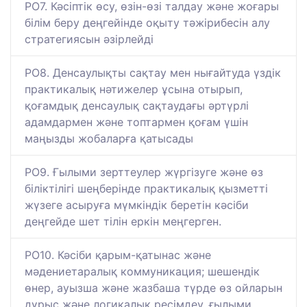
РО7. Кәсіптік өсу, өзін-өзі талдау және жоғары
білім беру деңгейінде оқыту тәжірибесін алу
стратегиясын әзірлейді
РО8. Денсаулықты сақтау мен нығайтуда үздік
практикалық нәтижелер ұсына отырып,
қоғамдық денсаулық сақтаудағы әртүрлі
адамдармен және топтармен қоғам үшін
маңызды жобаларға қатысады
РО9. Ғылыми зерттеулер жүргізуге және өз
біліктілігі шеңберінде практикалық қызметті
жүзеге асыруға мүмкіндік беретін кәсіби
деңгейде шет тілін еркін меңгерген.
РО10. Кәсіби қарым-қатынас және
мәдениетаралық коммуникация; шешендік
өнер, ауызша және жазбаша түрде өз ойларын
дұрыс және логикалық ресімдеу, ғылыми