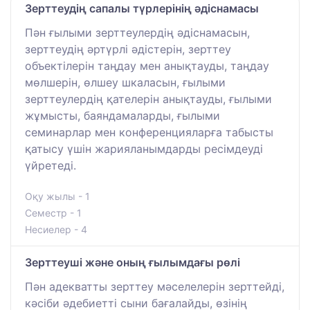
Зерттеудің сапалы түрлерінің әдіснамасы
Пән ғылыми зерттеулердің әдіснамасын,
зерттеудің әртүрлі әдістерін, зерттеу
объектілерін таңдау мен анықтауды, таңдау
мөлшерін, өлшеу шкаласын, ғылыми
зерттеулердің қателерін анықтауды, ғылыми
жұмысты, баяндамаларды, ғылыми
семинарлар мен конференцияларға табысты
қатысу үшін жарияланымдарды ресімдеуді
үйретеді.
Оқу жылы - 1
Семестр - 1
Несиелер - 4
Зерттеуші және оның ғылымдағы рөлі
Пән адекватты зерттеу мәселелерін зерттейді,
кәсіби әдебиетті сыни бағалайды, өзінің