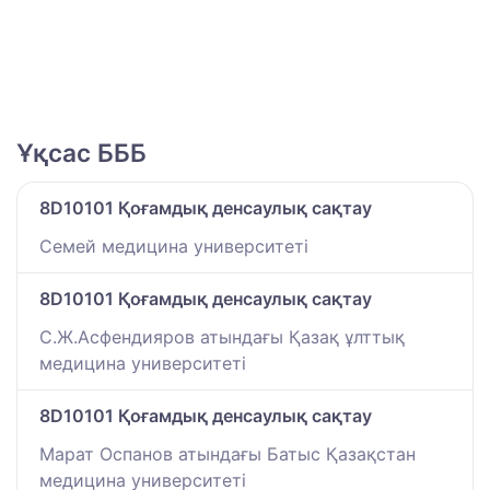
Ұқсас БББ
8D10101 Қоғамдық денсаулық сақтау
Семей медицина университеті
8D10101 Қоғамдық денсаулық сақтау
С.Ж.Асфендияров атындағы Қазақ ұлттық
медицина университеті
8D10101 Қоғамдық денсаулық сақтау
Марат Оспанов атындағы Батыс Қазақстан
медицина университеті