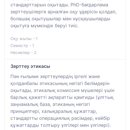
стандарттарын оқытады. PhD-бағдарлама
зерттеушілерге арналған оқу үдерісін қолдап,
болашақ оқытушылар мен нұсқаушыларды
оқытуға мүмкіндік беруі тиіс.
Оқу жылы - 1
Семестр - 1
Несиелер - 2
Зерттеу этикасы
Пән ғылыми зерттеулердің іргелі және
қолданбалы этикасының негізгі бөлімдерін
оқытады, этикалық комиссия мүшелері үшін
барлық қажетті ақпаратты қамтиды (ұлттық
заңнамалық база, этиканың негізгі
принциптері, халықаралық құжаттар,
стандартты операциялық рәсімдер, кейбір
құжаттарды толтыру үлгілері мен үлгілері).