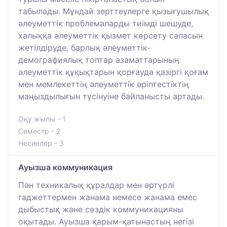
табылады. Мұндай зерттеулерге қызығушылық
әлеуметтік проблемаларды тиімді шешуде,
халыққа әлеуметтік қызмет көрсету сапасын
жетілдіруде, барлық әлеуметтік-
демографиялық топтар азаматтарының
әлеуметтік құқықтарын қорғауда қазіргі қоғам
мен мемлекеттің әлеуметтік әріптестіктің
маңыздылығын түсінуіне байланысты артады.
Оқу жылы - 1
Семестр - 2
Несиелер - 3
Ауызша коммуникация
Пән техникалық құралдар мен әртүрлі
гаджеттермен жанама немесе жанама емес
дыбыстық және сөздік коммуникацияны
оқытады. Ауызша қарым-қатынастың негізі