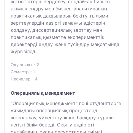
жетістіктерін зерделеу, сондай-ақ бизнес
әкімшілендіру мен бизнес-аналитиканың
практикалық дағдыларын бекіту, ғылыми
зерттеулердің қазіргі заманғы әдістерін
қолдану, диссертациялық зерттеу мен
практикалық қызметте эксперименттік
деректерді өңдеу және түсіндіру мақсатында
жүргізіледі.
Оқу жылы - 2
Семестр - 1
Несиелер - 4
Операциялық менеджмент
"Операциялық менеджмент" пәні студенттерге
ұйымдағы операциялық процестерді
жоспарлау, үйлестіру және басқару туралы
негізгі білім береді. Оқыту өндірісті
оңтайландырудан ресурстарды тиімді