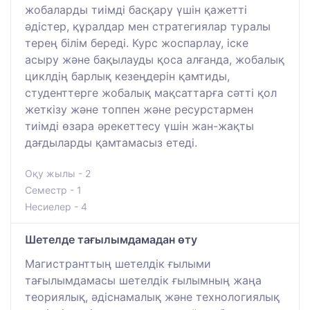
жобаларды тиімді басқару үшін қажетті
әдістер, құралдар мен стратегиялар туралы
терең білім береді. Курс жоспарлау, іске
асыру және бақылауды қоса алғанда, жобалық
циклдің барлық кезеңдерін қамтиды,
студенттерге жобалық мақсаттарға сәтті қол
жеткізу және топпен және ресурстармен
тиімді өзара әрекеттесу үшін жан-жақты
дағдыларды қамтамасыз етеді.
Оқу жылы - 2
Семестр - 1
Несиелер - 4
Шетелде тағылымдамадан өту
Магистранттың шетелдік ғылыми
тағылымдамасы шетелдік ғылымның жаңа
теориялық, әдіснамалық және технологиялық