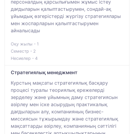
персоналдың қарсылығымен жұмыс істеу
дағдыларын қалыптастырумен, сондай-ақ
ұйымдық өзгерістерді жүргізу стратегиялары
мен жоспарларын қалыптастырумен
айналысады
Оқу жылы - 1
Семестр - 2
Несиелер - 4
Стратегиялық менеджмент
Курстың мақсаты стратегиялық басқару
процесі туралы теориялық ережелерді
зерделеу және ұйымның даму стратегиясын
әзірлеу мен іске асырудың практикалық
дағдыларын алу, компанияның бизнес-
миссиясын тұжырымдау және стратегиялық
мақсаттарды әзірлеу, компанияның сәттілігі
мен бәсекелестік артықшылықтарының