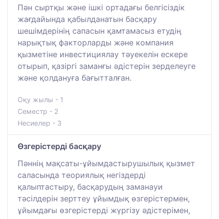
Пән сыртқы және ішкі ортадағы белгісіздік
жағдайында қабылданатын басқару
шешімдерінің сапасын қамтамасыз етудің
нарықтық факторларды және компания
қызметіне инвестициялау тәуекелін ескере
отырып, қазіргі заманғы әдістерін зерделеуге
және қолдануға бағытталған.
Оқу жылы - 1
Семестр - 2
Несиелер - 3
Өзгерістерді басқару
Пәннің мақсаты-ұйымдастырушылық қызмет
саласында теориялық негіздерді
қалыптастыру, басқарудың заманауи
тәсілдерін зерттеу ұйымдық өзгерістермен,
ұйымдағы өзгерістерді жүргізу әдістерімен,