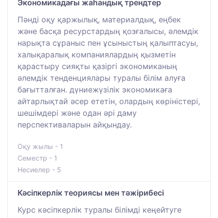
Экономикадағы жаһандық трендтер
Пәнді оқу қаржылық, материалдық, еңбек
және басқа ресурстардың қозғалысы, әлемдік
нарықта сұраныс пен ұсыныстың қалыптасуы,
халықаралық компаниялардың қызметін
қарастыру сияқты қазіргі экономиканың
әлемдік тенденциялары туралы білім алуға
бағытталған. дүниежүзілік экономикаға
айтарлықтай әсер ететін, олардың көріністері,
шешімдері және одан әрі даму
перспективаларын айқындау.
Оқу жылы - 1
Семестр - 1
Несиелер - 5
Кәсіпкерлік теориясы мен тәжірибесі
Курс кәсіпкерлік туралы білімді кеңейтуге