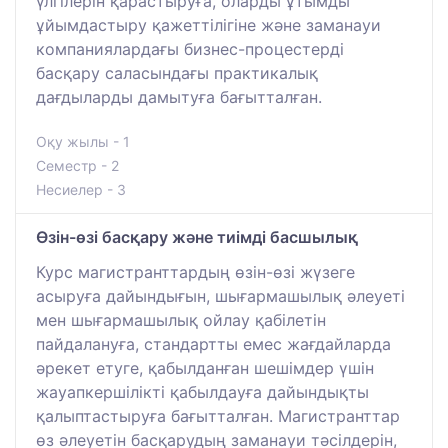
үлгілерін қарастыруға, оларды ұтымды
ұйымдастыру қажеттілігіне және заманауи
компаниялардағы бизнес-процестерді
басқару саласындағы практикалық
дағдыларды дамытуға бағытталған.
Оқу жылы - 1
Семестр - 2
Несиелер - 3
Өзін-өзі басқару және тиімді басшылық
Курс магистранттардың өзін-өзі жүзеге
асыруға дайындығын, шығармашылық әлеуеті
мен шығармашылық ойлау қабілетін
пайдалануға, стандартты емес жағдайларда
әрекет етуге, қабылданған шешімдер үшін
жауапкершілікті қабылдауға дайындықты
қалыптастыруға бағытталған. Магистранттар
өз әлеуетін басқарудың заманауи тәсілдерін,