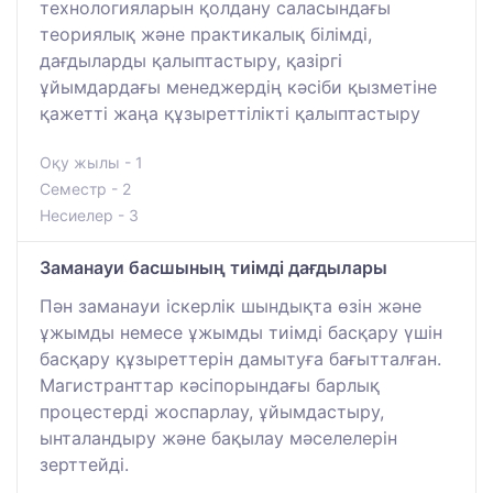
технологияларын қолдану саласындағы
теориялық және практикалық білімді,
дағдыларды қалыптастыру, қазіргі
ұйымдардағы менеджердің кәсіби қызметіне
қажетті жаңа құзыреттілікті қалыптастыру
Оқу жылы - 1
Семестр - 2
Несиелер - 3
Заманауи басшының тиімді дағдылары
Пән заманауи іскерлік шындықта өзін және
ұжымды немесе ұжымды тиімді басқару үшін
басқару құзыреттерін дамытуға бағытталған.
Магистранттар кәсіпорындағы барлық
процестерді жоспарлау, ұйымдастыру,
ынталандыру және бақылау мәселелерін
зерттейді.