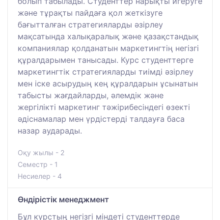
болып табылады. Студенттер нарықты игеруге
және тұрақты пайдаға қол жеткізуге
бағытталған стратегияларды әзірлеу
мақсатында халықаралық және қазақстандық
компаниялар қолданатын маркетингтің негізгі
құралдарымен танысады. Курс студенттерге
маркетингтік стратегияларды тиімді әзірлеу
мен іске асырудың кең құралдарын ұсынатын
табысты жағдайларды, әлемдік және
жергілікті маркетинг тәжірибесіндегі өзекті
әдіснамалар мен үрдістерді талдауға баса
назар аударады.
Оқу жылы - 2
Семестр - 1
Несиелер - 4
Өндірістік менеджмент
Бұл курстың негізгі міндеті студенттерде