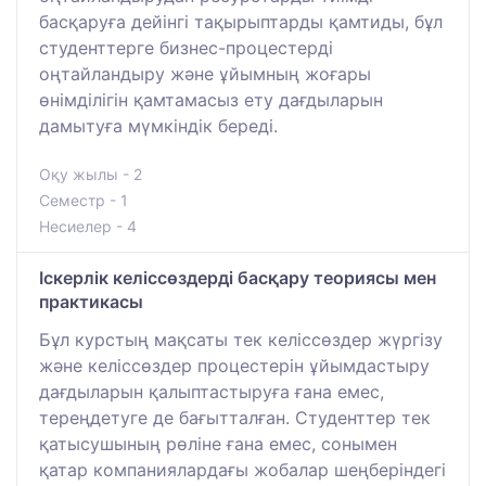
басқаруға дейінгі тақырыптарды қамтиды, бұл
студенттерге бизнес-процестерді
оңтайландыру және ұйымның жоғары
өнімділігін қамтамасыз ету дағдыларын
дамытуға мүмкіндік береді.
Оқу жылы - 2
Семестр - 1
Несиелер - 4
Іскерлік келіссөздерді басқару теориясы мен
практикасы
Бұл курстың мақсаты тек келіссөздер жүргізу
және келіссөздер процестерін ұйымдастыру
дағдыларын қалыптастыруға ғана емес,
тереңдетуге де бағытталған. Студенттер тек
қатысушының рөліне ғана емес, сонымен
қатар компаниялардағы жобалар шеңберіндегі