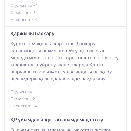
Оқу жылы - 1
Семестр - 2
Несиелер - 6
Қаржыны басқару
Курстың мақсаты-қаржыны басқару
саласындағы білімді кеңейту, қаржылық
менеджменттің негізгі көрсеткіштерін есептеу
техникасын үйрету және оларды Қаржы-
шаруашылық қызмет саласындағы басқару
шешімдерін қабылдау кезінде пайдалану
Оқу жылы - 1
Семестр - 2
Несиелер - 4
ҚР ұйымдарында тағылымдамадан өту
Ғылыми тағылымдаманың мақсаты жоғары