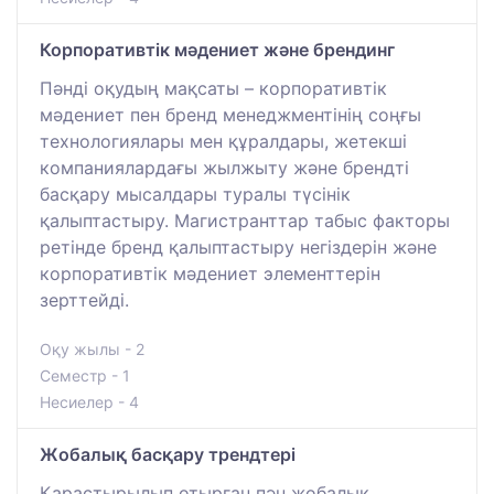
Корпоративтік мәдениет және брендинг
Пәнді оқудың мақсаты – корпоративтік
мәдениет пен бренд менеджментінің соңғы
технологиялары мен құралдары, жетекші
компаниялардағы жылжыту және брендті
басқару мысалдары туралы түсінік
қалыптастыру. Магистранттар табыс факторы
ретінде бренд қалыптастыру негіздерін және
корпоративтік мәдениет элементтерін
зерттейді.
Оқу жылы - 2
Семестр - 1
Несиелер - 4
Жобалық басқару трендтері
Қарастырылып отырған пән жобалық