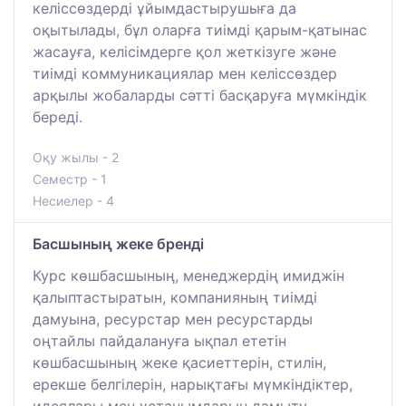
келіссөздерді ұйымдастырушыға да
оқытылады, бұл оларға тиімді қарым-қатынас
жасауға, келісімдерге қол жеткізуге және
тиімді коммуникациялар мен келіссөздер
арқылы жобаларды сәтті басқаруға мүмкіндік
береді.
Оқу жылы - 2
Семестр - 1
Несиелер - 4
Басшының жеке бренді
Курс көшбасшының, менеджердің имиджін
қалыптастыратын, компанияның тиімді
дамуына, ресурстар мен ресурстарды
оңтайлы пайдалануға ықпал ететін
көшбасшының жеке қасиеттерін, стилін,
ерекше белгілерін, нарықтағы мүмкіндіктер,