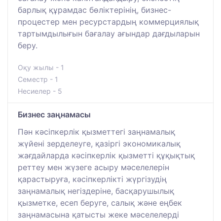
барлық құрамдас бөліктерінің, бизнес-
процестер мен ресурстардың коммерциялық
тартымдылығын бағалау ағындар дағдыларын
беру.
Оқу жылы - 1
Семестр - 1
Несиелер - 5
Бизнес заңнамасы
Пән кәсіпкерлік қызметтегі заңнамалық
жүйені зерделеуге, қазіргі экономикалық
жағдайларда кәсіпкерлік қызметті құқықтық
реттеу мен жүзеге асыру мәселелерін
қарастыруға, кәсіпкерлікті жүргізудің
заңнамалық негіздеріне, басқарушылық
қызметке, есеп беруге, салық және еңбек
заңнамасына қатысты жеке мәселелерді