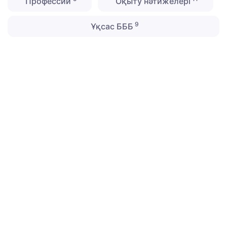
Профессии
Оқыту нәтижелері
9
Ұқсас БББ