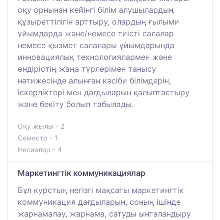
оқу орнынан кейінгі білім алушылардың
құзыреттілігін арттыру, олардың ғылыми
ұйымдарда және/немесе тиісті салалар
немесе қызмет салалары ұйымдарында
инновациялық технологиялармен және
өндірістің жаңа түрлерімен танысу
нәтижесінде алынған кәсіби білімдерін,
іскерліктері мен дағдыларын қалыптастыру
және бекіту болып табылады.
Оқу жылы - 2
Семестр - 1
Несиелер - 4
Маркетингтік коммуникациялар
Бұл курстың негізгі мақсаты маркетингтік
коммуникация дағдыларын, соның ішінде
жарнамалау, жарнама, сатуды ынталандыру