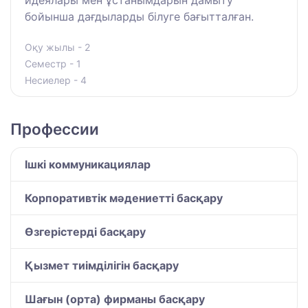
идеялары мен ұстанымдарын дамыту
бойынша дағдыларды білуге бағытталған.
Оқу жылы - 2
Семестр - 1
Несиелер - 4
Профессии
Ішкі коммуникациялар
Корпоративтік мәдениетті басқару
Өзгерістерді басқару
Қызмет тиімділігін басқару
Шағын (орта) фирманы басқару