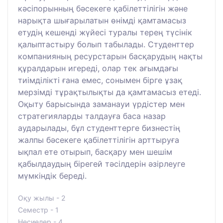
кәсіпорынның бәсекеге қабілеттілігін және
нарықта шығарылатын өнімді қамтамасыз
етудің кешенді жүйесі туралы терең түсінік
қалыптастыру болып табылады. Студенттер
компанияның ресурстарын басқарудың нақты
құралдарын игереді, олар тек ағымдағы
тиімділікті ғана емес, сонымен бірге ұзақ
мерзімді тұрақтылықты да қамтамасыз етеді.
Оқыту барысында заманауи үрдістер мен
стратегияларды талдауға баса назар
аударылады, бұл студенттерге бизнестің
жалпы бәсекеге қабілеттілігін арттыруға
ықпал ете отырып, басқару мен шешім
қабылдаудың бірегей тәсілдерін әзірлеуге
мүмкіндік береді.
Оқу жылы - 2
Семестр - 1
Несиелер - 4