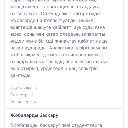
менеджменттің эволюциясын талдауға
бағытталған. Ол күнделікті алгоритмдік
жүйелерден интеллектуалды, икемді
есептерді шешуге қабілетті ауысуды ғана
емес, сонымен қатар олардың ақпаратты
өңдеу және білімді жинақтау қабілетіне де
назар аударады. Аналитика қазіргі заманғы
жобалық менеджменттегі инновациялық
басқарушылық тәсілдің перспективаларын
аша отырып, үрдістердің кең спектрін
қамтиды.
Оқу жылы - 2
Семестр - 1
Несиелер - 4
Жобаларды басқару
"Жобаларды басқару" пәні студенттерге