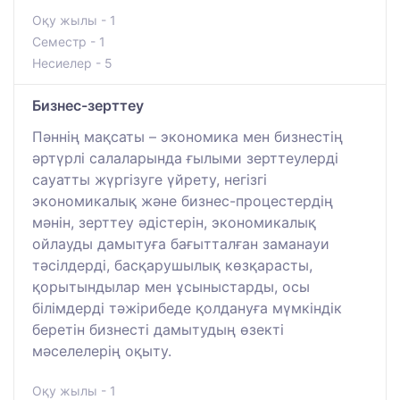
Оқу жылы - 1
Семестр - 1
Несиелер - 5
Бизнес-зерттеу
Пәннің мақсаты – экономика мен бизнестің
әртүрлі салаларында ғылыми зерттеулерді
сауатты жүргізуге үйрету, негізгі
экономикалық және бизнес-процестердің
мәнін, зерттеу әдістерін, экономикалық
ойлауды дамытуға бағытталған заманауи
тәсілдерді, басқарушылық көзқарасты,
қорытындылар мен ұсыныстарды, осы
білімдерді тәжірибеде қолдануға мүмкіндік
беретін бизнесті дамытудың өзекті
мәселелерің оқыту.
Оқу жылы - 1