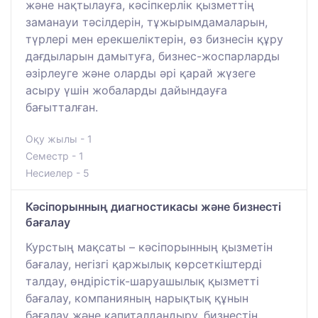
және нақтылауға, кәсіпкерлік қызметтің
заманауи тәсілдерін, тұжырымдамаларын,
түрлері мен ерекшеліктерін, өз бизнесін құру
дағдыларын дамытуға, бизнес-жоспарларды
әзірлеуге және оларды әрі қарай жүзеге
асыру үшін жобаларды дайындауға
бағытталған.
Оқу жылы - 1
Семестр - 1
Несиелер - 5
Кәсіпорынның диагностикасы және бизнесті
бағалау
Курстың мақсаты – кәсіпорынның қызметін
бағалау, негізгі қаржылық көрсеткіштерді
талдау, өндірістік-шаруашылық қызметті
бағалау, компанияның нарықтық құнын
бағалау және капиталдандыру, бизнестің