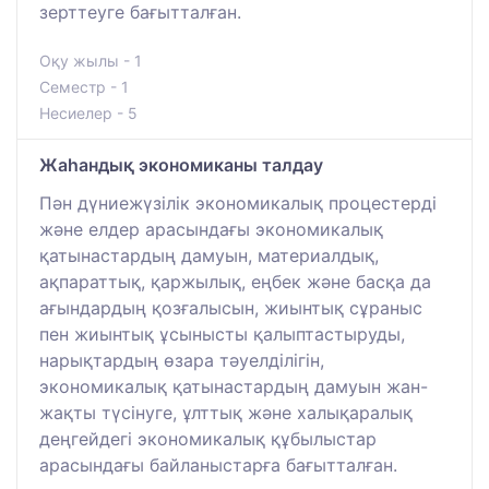
зерттеуге бағытталған.
Оқу жылы - 1
Семестр - 1
Несиелер - 5
Жаһандық экономиканы талдау
Пән дүниежүзілік экономикалық процестерді
және елдер арасындағы экономикалық
қатынастардың дамуын, материалдық,
ақпараттық, қаржылық, еңбек және басқа да
ағындардың қозғалысын, жиынтық сұраныс
пен жиынтық ұсынысты қалыптастыруды,
нарықтардың өзара тәуелділігін,
экономикалық қатынастардың дамуын жан-
жақты түсінуге, ұлттық және халықаралық
деңгейдегі экономикалық құбылыстар
арасындағы байланыстарға бағытталған.