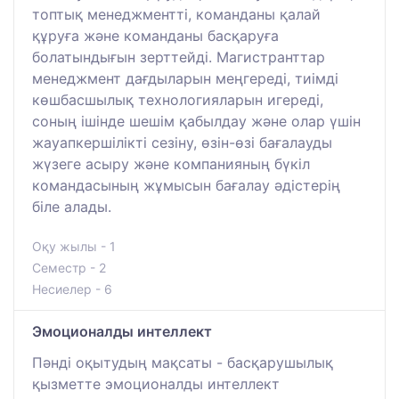
топтық менеджментті, команданы қалай
құруға және команданы басқаруға
болатындығын зерттейді. Магистранттар
менеджмент дағдыларын меңгереді, тиімді
көшбасшылық технологияларын игереді,
соның ішінде шешім қабылдау және олар үшін
жауапкершілікті сезіну, өзін-өзі бағалауды
жүзеге асыру және компанияның бүкіл
командасының жұмысын бағалау әдістерің
біле алады.
Оқу жылы - 1
Семестр - 2
Несиелер - 6
Эмоционалды интеллект
Пәнді оқытудың мақсаты - басқарушылық
қызметте эмоционалды интеллект