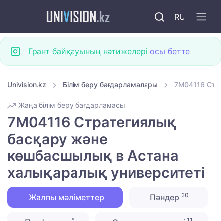
RU
Грант байқауының нәтижелері
осы бетте
Univision.kz
Білім беру бағдарламалары
7M04116 Стр
Жаңа білім беру бағдарламасы
7M04116 Стратегиялық
басқару және
көшбасшылық в Астана
халықаралық университеті
30
Жалпы мәліметтер
Пәндер
5
11