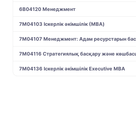
6B04120 Менеджмент
7M04103 Іскерлік әкімшілік (МBA)
7M04107 Менеджмент: Адам ресурстарын ба
7M04116 Стратегиялық басқару және көшба
7M04136 Іскерлік әкімшілік Executive MBA