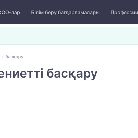
ОО-лар
Білім беру бағдарламалары
Професси
ті басқару
ениетті басқару