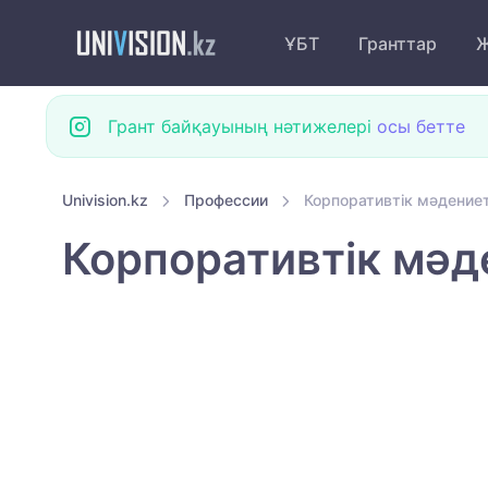
ҰБТ
Гранттар
Ж
Грант байқауының нәтижелері
осы бетте
Univision.kz
Профессии
Корпоративтік мәдениет
Корпоративтік мәд