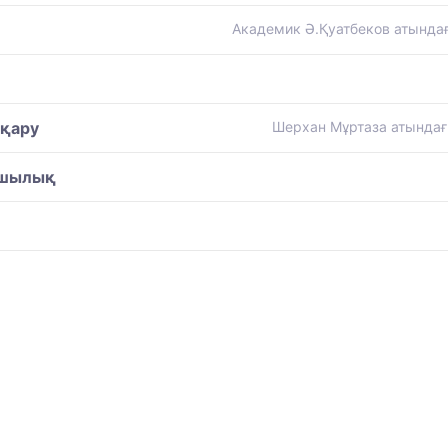
Академик Ә.Қуатбеков атындағ
сқару
Шерхан Мұртаза атындағы
сшылық