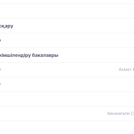
сқару
у
кімшілендіру бакалавры
у
Ахмет 
у
Кенжеғали С