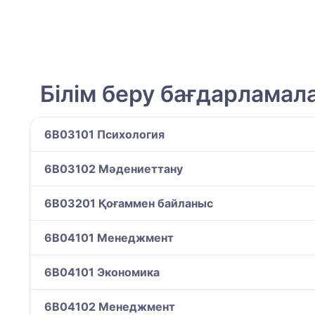
Білім беру бағдарламал
6B03101 Психология
6B03102 Мәдениеттану
6B03201 Қоғаммен байланыс
6B04101 Менеджмент
6B04101 Экономика
6B04102 Менеджмент