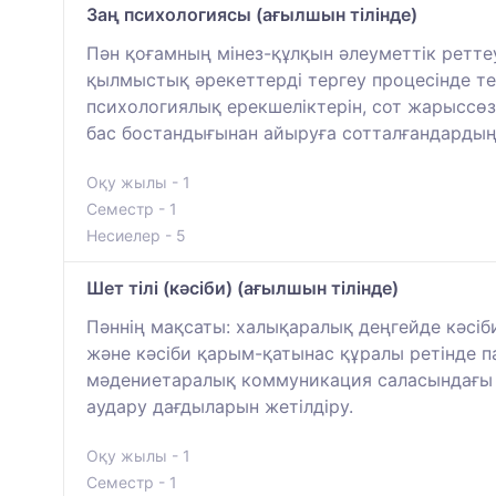
Заң психологиясы (ағылшын тілінде)
Пән қоғамның мінез-құлқын әлеуметтік ретте
қылмыстық әрекеттерді тергеу процесінде тер
психологиялық ерекшеліктерін, сот жарыссө
бас бостандығынан айыруға сотталғандардың
Оқу жылы - 1
Семестр - 1
Несиелер - 5
Шет тілі (кәсіби) (ағылшын тілінде)
Пәннің мақсаты: халықаралық деңгейде кәсіби
және кәсіби қарым-қатынас құралы ретінде 
мәдениетаралық коммуникация саласындағы ш
аудару дағдыларын жетілдіру.
Оқу жылы - 1
Семестр - 1