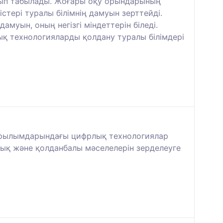
олып табылады. Жоғары оқу орындарының
стері туралы білімнің дамуын зерттейді.
муын, оның негізгі міндеттерін біледі.
ық технологияларды қолдану туралы білімдері
 құрылымдарындағы цифрлық технологиялар
лық және қолданбалы мәселелерін зерделеуге