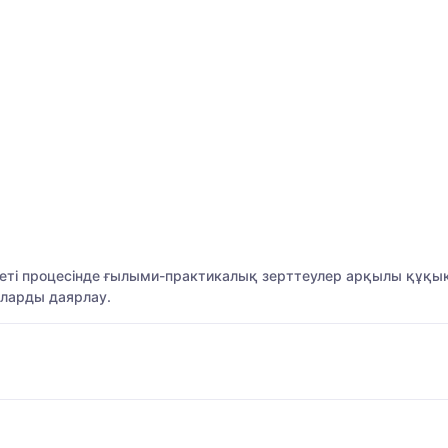
еті процесінде ғылыми-практикалық зерттеулер арқылы құқы
рларды даярлау.