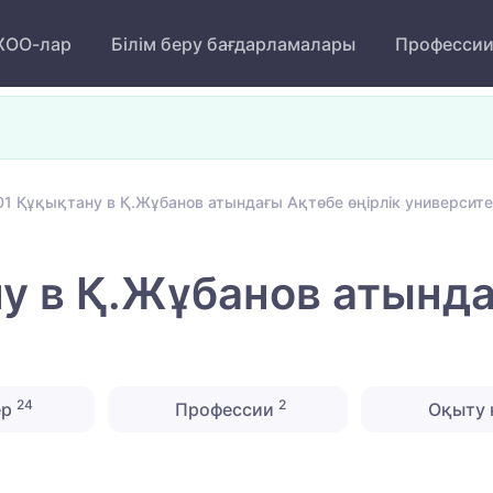
ОО-лар
Білім беру бағдарламалары
Професси
1 Құқықтану в Қ.Жұбанов атындағы Ақтөбе өңірлік университе
 в Қ.Жұбанов атында
24
2
ер
Профессии
Оқыту 