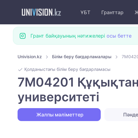
ҰБТ
Гранттар
Ж
Грант байқауының нәтижелері
осы бетте
Univision.kz
Білім беру бағдарламалары
7M0420
Қолданыстағы білім беру бағдарламасы
7M04201 Құқықтану
университеті
Жалпы мәліметтер
Пәнд