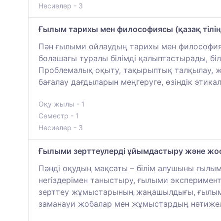
Несиелер - 3
Ғылым тарихы мен философиясы (қазақ тілін
Пән ғылыми ойлаудың тарихы мен философияс
болашағы туралы білімді қалыптастырады, бі
Проблемалық оқыту, тақырыптық талқылау, жоб
бағалау дағдыларын меңгеруге, өзіндік этик
Оқу жылы - 1
Семестр - 1
Несиелер - 3
Ғылыми зерттеулерді ұйымдастыру және жос
Пәнді оқудың мақсаты – білім алушыны ғылы
негіздерімен таныстыру, ғылыми эксперимент
зерттеу жұмыстарының жаңашылдығы, ғылыми
заманауи жобалар мен жұмыстардың нәтижел