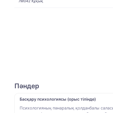
7M042 Құқық
Пәндер
Басқару психологиясы (орыс тілінде)
Психологияның пәнаралық қолданбалы саласы,