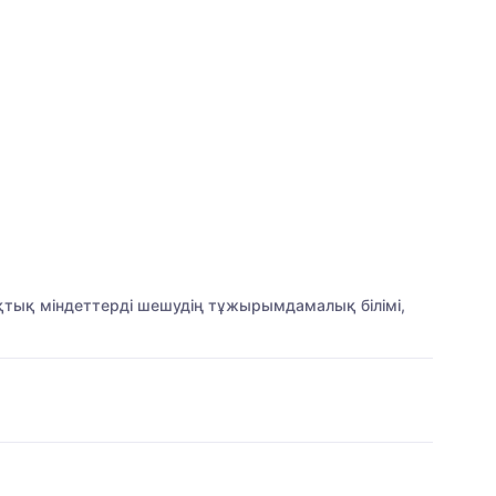
қтық міндеттерді шешудің тұжырымдамалық білімі,