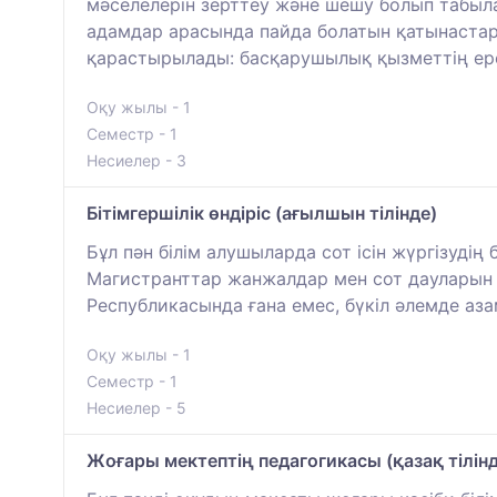
мәселелерін зерттеу және шешу болып табы
адамдар арасында пайда болатын қатынастард
қарастырылады: басқарушылық қызметтің ер
Оқу жылы - 1
Семестр - 1
Несиелер - 3
Бітімгершілік өндіріс (ағылшын тілінде)
Бұл пән білім алушыларда сот ісін жүргізудің
Магистранттар жанжалдар мен сот дауларын ше
Республикасында ғана емес, бүкіл әлемде аз
Оқу жылы - 1
Семестр - 1
Несиелер - 5
Жоғары мектептің педагогикасы (қазақ тілінд