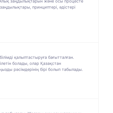
иялық заңдылықтарын және осы процесте
аңдылықтары, принциптері, әдістері
 білімді қалыптастыруға бағытталған.
ілетін болады, олар Қазақстан
ызды рәсімдерінің бірі болып табылады.