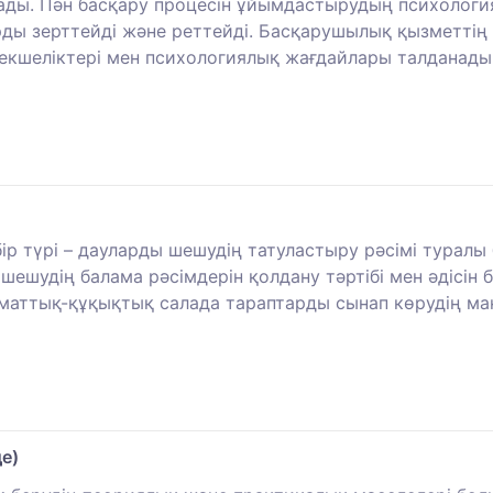
лады. Пән басқару процесін ұйымдастырудың психолог
ы зерттейді және реттейді. Басқарушылық қызметтің з
екшеліктері мен психологиялық жағдайлары талданады
 бір түрі – дауларды шешудің татуластыру рәсімі туралы
шудің балама рәсімдерін қолдану тәртібі мен әдісін б
аматтық-құқықтық салада тараптарды сынап көрудің маң
е)