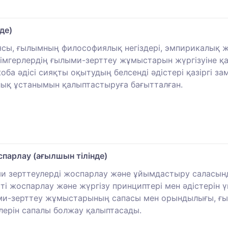
де)
ы, ғылымның философиялық негіздері, эмпирикалық жә
лімгерлердің ғылыми-зерттеу жұмыстарын жүргізуіне қ
а әдісі сияқты оқытудың белсенді әдістері қазіргі за
алық ұстанымын қалыптастыруға бағытталған.
парлау (ағылшын тілінде)
ми зерттеулерді жоспарлау және ұйымдастыру саласын
ті жоспарлау және жүргізу принциптері мен әдістерін 
-зерттеу жұмыстарының сапасы мен орындылығы, ғыл
ерін сапалы болжау қалыптасады.