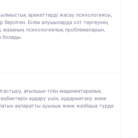
 Қылмыстық әрекеттерді жасау психологиясы,
 берілген. Білім алушыларда сот тергеуінің
қ жазаның психологиялық проблемаларын,
 болады.
ыптастыру, ағылшын тілін мәдениетаралық
еңбектерін аудару үшін, аударматану және
ылатын ақпаратты ауызша және жазбаша түрде