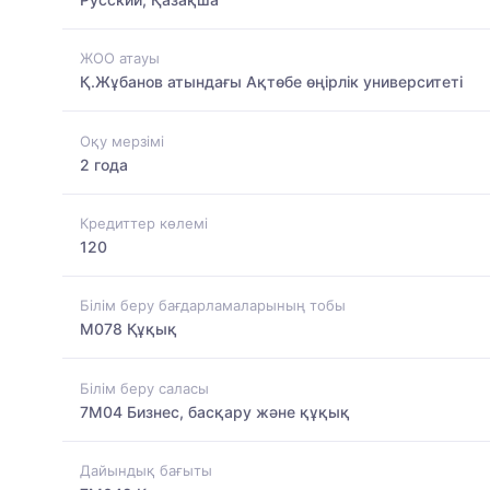
ЖОО атауы
Қ.Жұбанов атындағы Ақтөбе өңірлік университеті
Оқу мерзімі
2 года
Кредиттер көлемі
120
Білім беру бағдарламаларының тобы
M078 Құқық
Білім беру саласы
7M04 Бизнес, басқару және құқық
Дайындық бағыты