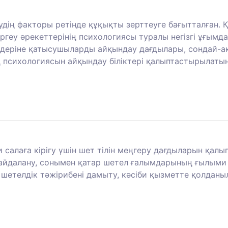
удің факторы ретінде құқықты зерттеуге бағытталған.
геу әрекеттерінің психологиясы туралы негізгі ұғымдар
здеріне қатысушыларды айқындау дағдылары, сондай-а
 психологиясын айқындау біліктері қалыптастырылатын
 салаға кірігу үшін шет тілін меңгеру дағдыларын қал
пайдалану, сонымен қатар шетел ғалымдарының ғылыми 
етелдік тәжірибені дамыту, кәсіби қызметте қолдан