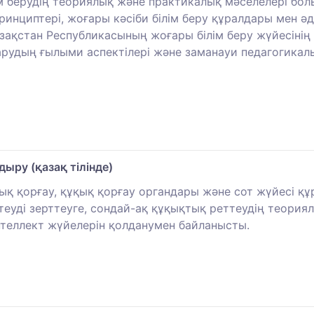
лім берудің теориялық және практикалық мәселелері б
инциптері, жоғары кәсіби білім беру құралдары мен әді
ақстан Республикасының жоғары білім беру жүйесінің да
рудың ғылыми аспектілері және заманауи педагогикал
ыру (қазақ тілінде)
қық қорғау, құқық қорғау органдары және сот жүйесі
еуді зерттеуге, сондай-ақ құқықтық реттеудің теория
нтеллект жүйелерін қолданумен байланысты.