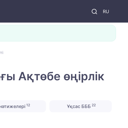
и
RU
ті
ғы Ақтөбе өңірлік
12
22
нәтижелері
Ұқсас БББ