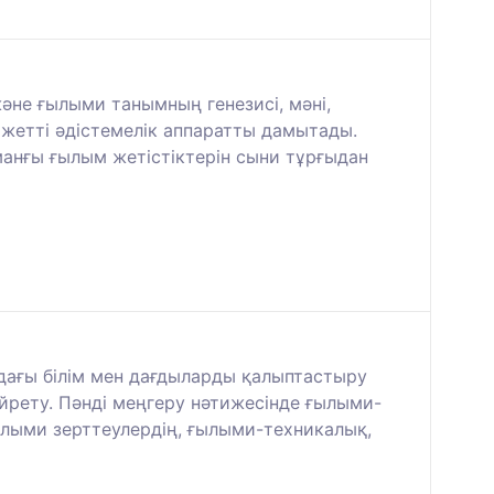
не ғылыми танымның генезисі, мәні,
ажетті әдістемелік аппаратты дамытады.
манғы ғылым жетістіктерін сыни тұрғыдан
дағы білім мен дағдыларды қалыптастыру
үйрету. Пәнді меңгеру нәтижесінде ғылыми-
ыми зерттеулердің, ғылыми-техникалық,