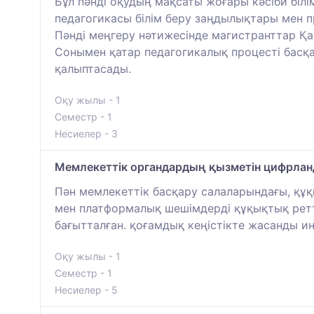
Бұл пәнді оқудың мақсаты жоғары кәсіби бі
педагогикасы білім беру заңдылықтары мен пр
Пәнді меңгеру нәтижесінде магистранттар Қаз
Сонымен қатар педагогикалық процесті басқа
қалыптасады.
Оқу жылы - 1
Семестр - 1
Несиелер - 3
Мемлекеттік органдардың қызметін цифрланд
Пән мемлекеттік басқару салаларындағы, құ
мен платформалық шешімдерді құқықтық ретт
бағытталған. қоғамдық кеңістікте жасанды и
Оқу жылы - 1
Семестр - 1
Несиелер - 5