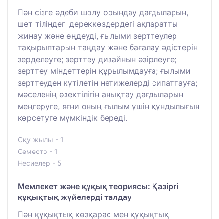
Пән сізге әдеби шолу орындау дағдыларын,
шет тіліндегі дереккөздердегі ақпаратты
жинау және өңдеуді, ғылыми зерттеулер
тақырыптарын таңдау және бағалау әдістерін
зерделеуге; зерттеу дизайнын әзірлеуге;
зерттеу міндеттерін құрылымдауға; ғылыми
зерттеуден күтілетін нәтижелерді сипаттауға;
мәселенің өзектілігін анықтау дағдыларын
меңгеруге, яғни оның ғылым үшін құндылығын
көрсетуге мүмкіндік береді.
Оқу жылы - 1
Семестр - 1
Несиелер - 5
Мемлекет және құқық теориясы: Қазіргі
құқықтық жүйелерді талдау
Пән құқықтық көзқарас мен құқықтық