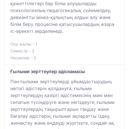
қажеттіліктері бар білім алушыларды
психологиялық-педагогикалық сүйемелдеу,
девиантты мінез-құлықтың алдын алу және
білім беру процесіне қатысушылардың өзара
іс-әрекеті зерделенеді.
Оқу жылы - 1
Семестр - 2
Несиелер - 5
Ғылыми зерттеулер әдіснамасы
Пән ғылыми зерттеулерді ұйымдастырудың
негізгі әдістерін қолдануға; ғылыми
зерттеулердің қазіргі әдістемесінің мәні мен
сипатын түсіндіруге және негіздеуге; ғылыми
зерттеулердің тақырыптарын таңдау және
бағалау әдістерін; ғылыми ақпаратты іздеу,
жинақтау және өңдеуді жүргізуге, сондай-ақ