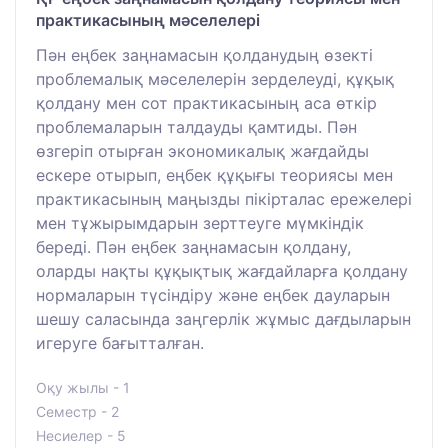
практикасының мәселелері
Пән еңбек заңнамасын қолданудың өзекті
проблемалық мәселелерін зерделеуді, құқық
қолдану мен сот практикасының аса өткір
проблемаларын талдауды қамтиды. Пән
өзгеріп отырған экономикалық жағдайды
ескере отырып, еңбек құқығы теориясы мен
практикасының маңызды пікірталас ережелері
мен тұжырымдарын зерттеуге мүмкіндік
береді. Пән еңбек заңнамасын қолдану,
оларды нақты құқықтық жағдайларға қолдану
нормаларын түсіндіру және еңбек дауларын
шешу саласында заңгерлік жұмыс дағдыларын
игеруге бағытталған.
Оқу жылы - 1
Семестр - 2
Несиелер - 5