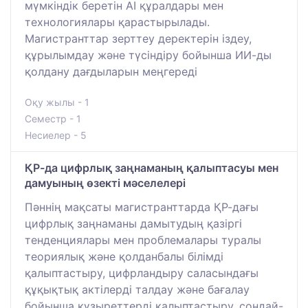
мүмкіндік беретін AI құралдары мен
технологиялары қарастырылады.
Магистранттар зерттеу деректерін іздеу,
құрылымдау және түсіндіру бойынша ИИ-ды
қолдану дағдыларын меңгереді
Оқу жылы - 1
Семестр - 1
Несиелер - 5
ҚР-да цифрлық заңнаманың қалыптасуы мен
дамуының өзекті мәселелері
Пәннің мақсаты магистранттарда ҚР-дағы
цифрлық заңнаманы дамытудың қазіргі
тенденциялары мен проблемалары туралы
теориялық және қолданбалы білімді
қалыптастыру, цифрландыру саласындағы
құқықтық актілерді талдау және бағалау
бойынша құзыреттерді қалыптастыру, сондай-