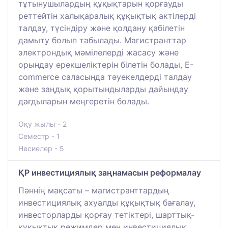
тұтынушылардың құқықтарын қорғауды
реттейтін халықаралық құқықтық актілерді
талдау, түсіндіру және қолдану қабілетін
дамыту болып табылады. Магистранттар
электрондық мәмілелерді жасасу және
орындау ерекшеліктерін білетін болады, Е-
commerce саласында тәуекелдерді талдау
және заңдық қорытындыларды дайындау
дағдыларын меңгеретін болады.
Оқу жылы - 2
Семестр - 1
Несиелер - 5
ҚР инвестициялық заңнамасын реформалау
Пәннің мақсаты – магистранттардың
инвестициялық ахуалды құқықтық бағалау,
инвесторларды қорғау тетіктері, шарттық-
құқықтық режимдер мен инвестициялық