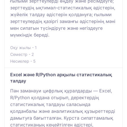
ғылыми зерттеулерді өңдеу және ресімдеуге;
зерттеудің ықтимал-статистикалық әдістерін,
жүйелік талдау әдістерін қолдануға; ғылыми
зерттеулердің қазіргі заманғы әдістерінің мәні
мен сипатын түсіндіруге және негіздеуге
мүмкіндік береді.
Оқу жылы - 1
Семестр - 2
Несиелер - 5
Excel және R/Python арқылы статистикалық
талдау
Пән заманауи цифрлық құралдарды — Excel,
R/Python қолдана отырып, деректердің
статистикалық талдауы саласында
қолданбалы және аналитикалық құзыреттерді
дамытуға бағытталған. Курста сипаттамалық
статистиканың кеңейтілген әдістері,