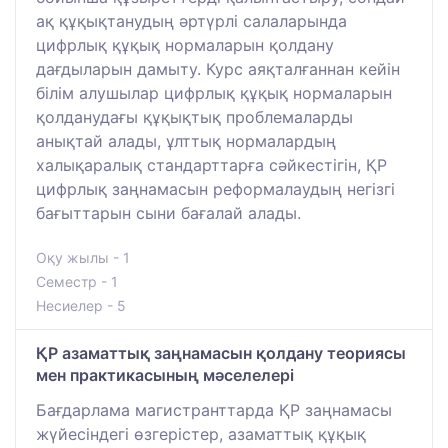
ақ құқықтанудың әртүрлі салаларында
цифрлық құқық нормаларын қолдану
дағдыларын дамыту. Курс аяқталғаннан кейін
білім алушылар цифрлық құқық нормаларын
қолданудағы құқықтық проблемаларды
анықтай алады, ұлттық нормалардың
халықаралық стандарттарға сәйкестігін, ҚР
цифрлық заңнамасын реформалаудың негізгі
бағыттарын сыни бағалай алады.
Оқу жылы - 1
Семестр - 1
Несиелер - 5
ҚР азаматтық заңнамасын қолдану теориясы
мен практикасының мәселелері
Бағдарлама магистранттарда ҚР заңнамасы
жүйесіндегі өзгерістер, азаматтық құқық