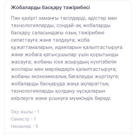
Жобаларды басқару тәжірибесі
Пән қазіргі заманғы тәсілдерді, әдістер мен
технологияларды, сондай-ақ жобаларды
басқару саласындағы озық тәжірибені
сипаттауға және талдауға; жоба
құжаттамаларын, идеяларын қалыптастыруға
және жобаға қатысушылар үшін қорытынды
жасауға; жобаны іске асырудың күнтізбелік
жоспары мен мерзімдерін қалыптастыруға;
жобаны экономикалық бағалауды жүргізуге;
жобаларды басқаруда жаңа ақпараттық
технологияларды қолдану нұсқаларын
әзірлеуге және ұсынуға мүмкіндік береді.
Оқу жылы - 1
Семестр - 1
Несиелер - 5