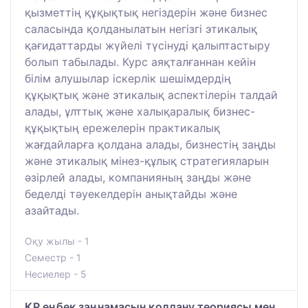
қызметтің құқықтық негіздерін және бизнес
саласында қолданылатын негізгі этикалық
қағидаттарды жүйелі түсінуді қалыптастыру
болып табылады. Курс аяқталғаннан кейін
білім алушылар іскерлік шешімдердің
құқықтық және этикалық аспектілерін талдай
алады, ұлттық және халықаралық бизнес-
құқықтың ережелерін практикалық
жағдайларға қолдана алады, бизнестің заңды
және этикалық мінез-құлық стратегияларын
әзірлей алады, компанияның заңды және
беделді тәуекелдерін анықтайды және
азайтады.
Оқу жылы - 1
Семестр - 1
Несиелер - 5
ҚР еңбек заңнамасын қолдану теориясы мен