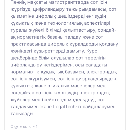
Пәннің мақсаты магистранттарда сот ісін
жүргізуді цифрландыру тұжырымдамасы, сот
қызметіне цифрлық шешімдерді енгізудің
құқықтық және технологиялық аспектілері
туралы жүйелі білімді қалыптастыру, сондай-
ақ нормативтік базаны талдау және сот
практикасында цифрлық құралдарды қолдану
жөніндегі құзыреттерді дамыту. Курс
шеңберінде білім алушылар сот төрелігін
цифрландыру негіздерімен, осы саладағы
нормативтік-құқықтық базамен, электрондық
сот ісін жүргізумен, сот ісін цифрландырудың
құқықтық және этикалық мәселелерімен,
сондай-ақ сот ісін жүргізудің электрондық
жүйелерімен (кейстерді модельдеу), сот
талдауымен және LegalTech-ті пайдаланумен
танысады.
Оқу жылы - 1