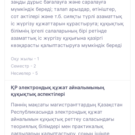
заңды дұрыс бағалауға және саралауға
мүмкіндік береді; талап арыздар, өтініштер,
сот актілері және т.б. сияқты түрлі азаматтық
іс жүргізу құжаттарын құрастыруға; құқықтық
білімнің іргелі салаларының бірі ретінде
азаматтық іс жүргізу құқығына қазіргі
көзқарасты қалыптастыруға мүмкіндік береді
Оқу жылы - 1
Семестр - 2
Несиелер - 5
ҚР электрондық құжат айналымының
құқықтық аспектілері
Пәннің мақсаты магистранттардың Қазақстан
Республикасында электрондық құжат
айналымын құқықтық реттеу саласындағы
теориялық білімдері мен практикалық
дағдыларын қалыптастыру, соның ішінде