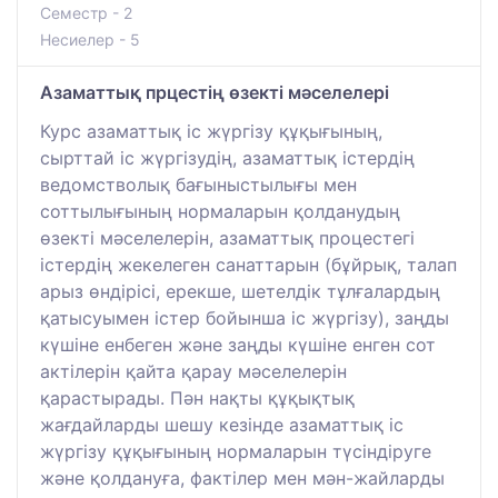
Семестр - 2
Несиелер - 5
Азаматтық прцестің өзекті мәселелері
Курс азаматтық іс жүргізу құқығының,
сырттай іс жүргізудің, азаматтық істердің
ведомстволық бағыныстылығы мен
соттылығының нормаларын қолданудың
өзекті мәселелерін, азаматтық процестегі
істердің жекелеген санаттарын (бұйрық, талап
арыз өндірісі, ерекше, шетелдік тұлғалардың
қатысуымен істер бойынша іс жүргізу), заңды
күшіне енбеген және заңды күшіне енген сот
актілерін қайта қарау мәселелерін
қарастырады. Пән нақты құқықтық
жағдайларды шешу кезінде азаматтық іс
жүргізу құқығының нормаларын түсіндіруге
және қолдануға, фактілер мен мән-жайларды