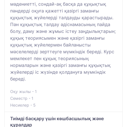
мәдениетті, сондай-ақ басқа да құқықтық
пәндерді оқуға қажетті қазіргі заманғы
құқықтық жүйелерді талдауды қарастырады.
Пән құқықтық талдау әдіснамасының пайда
болу, даму және жұмыс істеу заңдылықтарын;
құқық теориясымен және қазіргі заманғы
құқықтық жүйелермен байланысты
мәселелерді зерттеуге мүмкіндік береді. Курс
мемлекет пен құқық теориясының
нормаларын және қазіргі заманғы құқықтық
жүйелерді іс жүзінде қолдануға мүмкіндік
береді.
Оқу жылы - 1
Семестр - 1
Несиелер - 5
Тиімді басқару үшін көшбасшылық және
құралдар