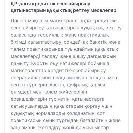
ҚР-дағы кредиттік есеп айырысу
қатынастарын құқықтық реттеу мәселелер
Пәннің мақсаты магистранттарда кредиттік-
есеп айырысу қатынастарын құқықтық реттеу
саласында теориялық және практикалық
білімді қалыптастыру, сондай-ақ банктік және
төлем практикасында туындайтын құқықтық
мәселелерді талдау және шешу дағдыларын
дамыту. Курсты оқу нәтижелері бойынша
магистранттар кредиттік-есеп айырысу
операцияларының заңнамалық негіздері мен
негізгі түрлерін білетін, цифрлық қаржы
өнімдері мен төлем жүйелерінің
ерекшеліктерін түсінетін, қатынастарға
қатысушылардың құқықтарын қорғау үшін
құқықтық нормаларды қолданатын, сот
практикасын сыни тұрғыдан бағалайтын және
заңнаманы жетілдіру жөнінде ұсыныстар