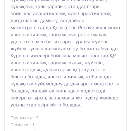
құқықтың халықаралық стандарттары
бойынша аналитикалық және практикалық
дағдыларын дамыту, сондай-ақ
магистранттарда Қазақстан Республикасының
инвестициялық заңнамасын реформалау
үдерістері мен бағыттары туралы жүйелі
жүйелі түсінік қалыптастыру болып табылады.
Курс нәтижелері бойынша магистранттар ҚР
инвестициялық заңнамасының жүйесін,
инвестордың құқықтарын қорғау тетігін
білетін болады, инвестициялық жобаларды
құқықтық сүйемелдеу дағдыларын меңгеретін
болады, сондай-ақ жаһандық үрдістерді
ескере отырып, заңнаманы жетілдіру жөнінде
ұсыныстар әзірлейтін болады.
Оқу жылы - 2
Семестр - 1