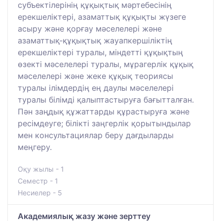
субъектілерінің құқықтық мәртебесінің
ерекшеліктері, азаматтық құқықты жүзеге
асыру және қорғау мәселелері және
азаматтық-құқықтық жауапкершіліктің
ерекшеліктері туралы, міндетті құқықтың
өзекті мәселелері туралы, мұрагерлік құқық
мәселелері және жеке құқық теориясы
туралы ілімдердің ең даулы мәселелері
туралы білімді қалыптастыруға бағытталған.
Пән заңдық құжаттарды құрастыруға және
ресімдеуге; білікті заңгерлік қорытындылар
мен консультациялар беру дағдыларды
меңгеру.
Оқу жылы - 1
Семестр - 1
Несиелер - 5
Академиялық жазу және зерттеу