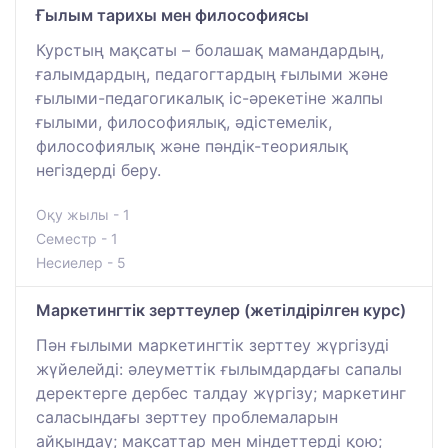
Ғылым тарихы мен философиясы
Курстың мақсаты – болашақ мамандардың,
ғалымдардың, педагогтардың ғылыми және
ғылыми-педагогикалық іс-әрекетіне жалпы
ғылыми, философиялық, әдістемелік,
философиялық және пәндік-теориялық
негіздерді беру.
Оқу жылы - 1
Семестр - 1
Несиелер - 5
Маркетингтік зерттеулер (жетілдірілген курс)
Пән ғылыми маркетингтік зерттеу жүргізуді
жүйелейді: әлеуметтік ғылымдардағы сапалы
деректерге дербес талдау жүргізу; маркетинг
саласындағы зерттеу проблемаларын
айқындау; мақсаттар мен міндеттерді қою;