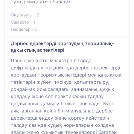
тұжырымдайтын болады.
Оқу жылы - 2
Семестр - 1
Несиелер - 5
Дербес деректерді қорғаудың теориялық-
құқықтық аспектілері
Пәннің мақсаты магистранттарда
цифрландыру жағдайында дербес деректерді
қорғаудың теориялық негіздері мен құқықтық
тетіктерін жүйелі түсінуді қалыптастыру,
сондай-ақ осы саладағы заңнаманы, құқық
қолдану және сот практикасын талдау
дағдыларын дамыту болып табылады. Курс
аяқталғаннан кейін білім алушылар дербес
деректерді өңдеу және қорғау кейстерін
талдау кезінде құқық нормаларын қолдана
алады және құқықтық тәуекелдерді бағалай