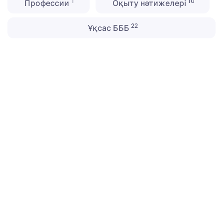
1
10
Профессии
Оқыту нәтижелері
22
Ұқсас БББ