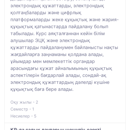
электрондық құжаттарды, электрондық
қолтаңбаларды және цифрлық
платформаларды жеке құқықтық және жария-
құқықтық қатынастарда пайдалану болып
табылады. Курс аяқталғаннан кейін білім
алушылар ЭЦҚ және электрондық
құжаттарды пайдаланумен байланысты нақты
жағдайларға заңнаманы қолдана алады,
ұйымдар мен мемлекеттік органдар
арасындағы құжат айналымының құқықтық
аспектілерін бағдарлай алады, сондай-ақ
электрондық құжаттардың дәлелді күшіне
құқықтық баға бере алады.
Оқу жылы - 2
Семестр - 1
Несиелер - 5
ҚР-да салық дауларын шешудің өзекті