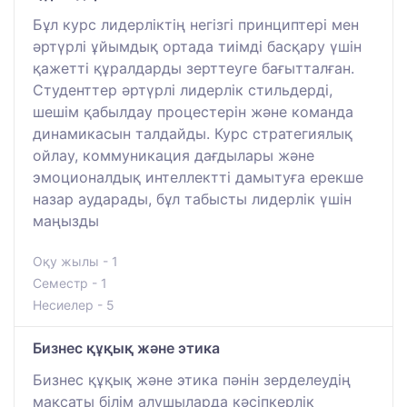
Бұл курс лидерліктің негізгі принциптері мен
әртүрлі ұйымдық ортада тиімді басқару үшін
қажетті құралдарды зерттеуге бағытталған.
Студенттер әртүрлі лидерлік стильдерді,
шешім қабылдау процестерін және команда
динамикасын талдайды. Курс стратегиялық
ойлау, коммуникация дағдылары және
эмоционалдық интеллектті дамытуға ерекше
назар аударады, бұл табысты лидерлік үшін
маңызды
Оқу жылы - 1
Семестр - 1
Несиелер - 5
Бизнес құқық және этика
Бизнес құқық және этика пәнін зерделеудің
мақсаты білім алушыларда кәсіпкерлік