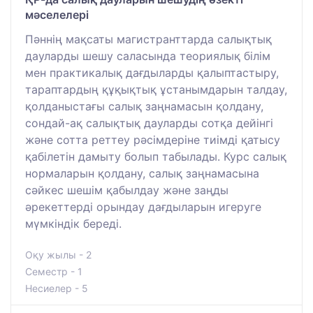
мәселелері
Пәннің мақсаты магистранттарда салықтық
дауларды шешу саласында теориялық білім
мен практикалық дағдыларды қалыптастыру,
тараптардың құқықтық ұстанымдарын талдау,
қолданыстағы салық заңнамасын қолдану,
сондай-ақ салықтық дауларды сотқа дейінгі
және сотта реттеу рәсімдеріне тиімді қатысу
қабілетін дамыту болып табылады. Курс салық
нормаларын қолдану, салық заңнамасына
сәйкес шешім қабылдау және заңды
әрекеттерді орындау дағдыларын игеруге
мүмкіндік береді.
Оқу жылы - 2
Семестр - 1
Несиелер - 5