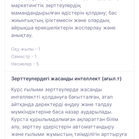
маркетингтік зерттеулердің
мамандандырылған әдістерін қолдану; бас
жиынтықтың іріктемесін және олардың
айрықша ерекшеліктерін жоспарлау және
анықтау.
Оқу жылы - 1
Семестр - 1
Несиелер - 5
Зерттеулердегі жасанды интеллект (ағыл.т)
Курс ғылыми зерттеулерде жасанды
интеллектті қолдануға бағытталған, атап
айтқанда деректерді өңдеу және талдау
мүмкіндіктеріне баса назар аударылады.
Курста құрылымдалмаған ақпараттан білім
алу, зерттеу үдерістерін автоматтандыру
және ғылыми жұмыстың тиімділігін арттыруға