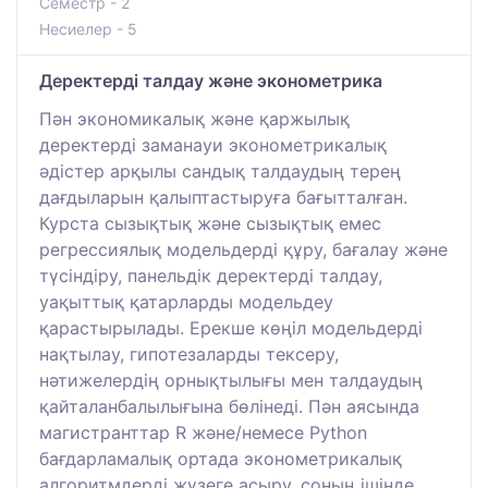
Семестр - 2
Несиелер - 5
Деректерді талдау және эконометрика
Пән экономикалық және қаржылық
деректерді заманауи эконометрикалық
әдістер арқылы сандық талдаудың терең
дағдыларын қалыптастыруға бағытталған.
Курста сызықтық және сызықтық емес
регрессиялық модельдерді құру, бағалау және
түсіндіру, панельдік деректерді талдау,
уақыттық қатарларды модельдеу
қарастырылады. Ерекше көңіл модельдерді
нақтылау, гипотезаларды тексеру,
нәтижелердің орнықтылығы мен талдаудың
қайталанбалылығына бөлінеді. Пән аясында
магистранттар R және/немесе Python
бағдарламалық ортада эконометрикалық
алгоритмдерді жүзеге асыру, соның ішінде