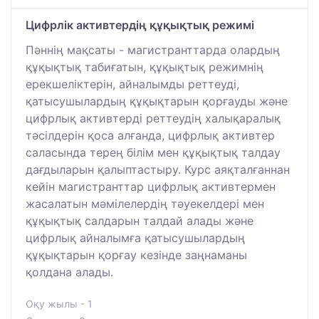
Цифрлік активтердің құқықтық режимі
Пәннің мақсаты - магистранттарда олардың
құқықтық табиғатын, құқықтық режимнің
ерекшеліктерін, айналымды реттеуді,
қатысушылардың құқықтарын қорғауды және
цифрлық активтерді реттеудің халықаралық
тәсілдерін қоса алғанда, цифрлық активтер
саласында терең білім мен құқықтық талдау
дағдыларын қалыптастыру. Курс аяқталғаннан
кейін магистранттар цифрлық активтермен
жасалатын мәмілелердің тәуекелдері мен
құқықтық салдарын талдай алады және
цифрлық айналымға қатысушылардың
құқықтарын қорғау кезінде заңнаманы
қолдана алады.
Оқу жылы - 1