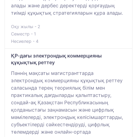
алады және дербес деректерді қорғаудың
тиімді құқықтық стратегияларын құра алады.
Оқу жылы - 2
Семестр - 1
Несиелер - 4
ҚР-дағы электрондық коммерцияны
құқықтық реттеу
Пәннің мақсаты магистранттарда
электрондық коммерцияны құқықтық реттеу
саласында терең теориялық білім мен
практикалық дағдыларды қалыптастыру,
сондай-ақ Қазақстан Республикасының
қолданыстағы заңнамасын және цифрлық
мәмілелерді, электрондық келісімшарттарды,
субъектілерді сәйкестендіруді, цифрлық
төлемдерді және онлайн-ортада