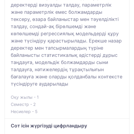
деректерді визуалды талдау, параметрлік
және параметрлік емес болжамдарды
тексеру, өзара байланыстар мен тәуелділікті
талдау, сондай-ақ бірөлшемді және
көпөлшемді регрессиялық модельдерді құру
және түсіндіру қарастырылады. Ерекше назар
деректер мен тапсырмалардың түріне
байланысты статистикалық әдістерді дұрыс
таңдауға, модельдік болжамдарды сыни
талдауға, нәтижелердің тұрақтылығын
бағалауға және оларды қолданбалы контексте
түсіндіруге аударылады
Оқу жылы - 1
Семестр - 2
Несиелер - 5
Сот ісін жүргізуді цифрландыру