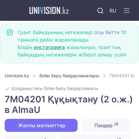
RU
Грант байқауының нәтижелері
осы бетте
10
тамызға дейін жарияланады.
Біздің
инстаграмға
жазылыңыз, гранттық
байқаудың нәтижелерін жіберіп алмау үшін!
Univision.kz
Білім беру бағдарламалары
7M04201 Құқы
Қолданыстағы білім беру бағдарламасы
7M04201 Құқықтану (2 о.ж.)
в AlmaU
28
Жалпы мәліметтер
Пәндер