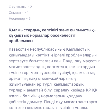
Оқу жылы - 2
Семестр - 1
Несиелер - 5
Қылмыстардың көптілігі және қылмыстық-
құқықтық нормалар бәсекелестігі
проблемасы
Қазақстан Республикасының Қылмыстық
құқығындағы көптіктің іргелі проблемаларын
зерттеуге бағытталған пән. Пәнді оқу мақсаты:
магистранттардың көптеген қылмыстардың
түсініктері мен түрлерін түсінуі, қылмыстық
әрекеттің нақты мән-жайларының
жиынтығынан әр түрлі қылмыстардың
түрлерін анықтай білу, саралау кезінде ҚР ҚК
жалпы бөлімінің нормаларын қолдану
қабілетін дамыту. Пәнді оқу магистранттарға
көптеген қылмыстардың түсінігі туралы,