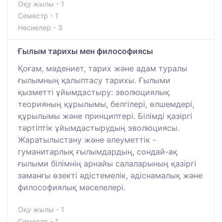
Оқу жылы - 1
Семестр - 1
Несиелер - 3
Ғылым тарихы мен философиясы
Қоғам, мәдениет, тарих және адам туралы
ғылымның қалыптасу тарихы. Ғылыми
қызметті ұйымдастыру: эволюциялық
теорияның құрылымы, белгілері, өлшемдері,
құрылымы және принциптері. Білімді қазіргі
тәртіптік ұйымдастырудың эволюциясы.
Жаратылыстану және әлеуметтік -
гуманитарлық ғылымдардың, сондай-ақ
ғылыми білімнің арнайы салаларының қазіргі
заманғы өзекті әдістемелік, әдіснамалық және
философиялық мәселелері.
Оқу жылы - 1
Семестр - 1