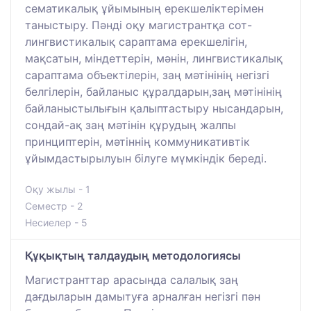
сематикалық ұйымының ерекшеліктерімен
таныстыру. Пәнді оқу магистрантқа сот-
лингвистикалық сараптама ерекшелігін,
мақсатын, міндеттерін, мәнін, лингвистикалық
сараптама объектілерін, заң мәтінінің негізгі
белгілерін, байланыс құралдарын,заң мәтінінің
байланыстылығын қалыптастыру нысандарын,
сондай-ақ заң мәтінін құрудың жалпы
принциптерін, мәтіннің коммуникативтік
ұйымдастырылуын білуге мүмкіндік береді.
Оқу жылы - 1
Семестр - 2
Несиелер - 5
Құқықтың талдаудың методологиясы
Магистранттар арасында салалық заң
дағдыларын дамытуға арналған негізгі пән