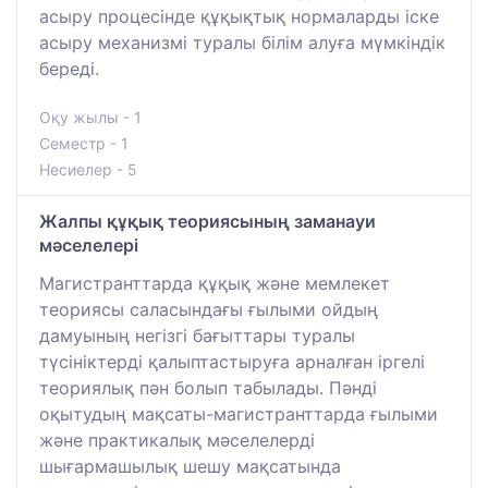
асыру процесінде құқықтық нормаларды іске
асыру механизмі туралы білім алуға мүмкіндік
береді.
Оқу жылы - 1
Семестр - 1
Несиелер - 5
Жалпы құқық теориясының заманауи
мәселелері
Магистранттарда құқық және мемлекет
теориясы саласындағы ғылыми ойдың
дамуының негізгі бағыттары туралы
түсініктерді қалыптастыруға арналған іргелі
теориялық пән болып табылады. Пәнді
оқытудың мақсаты-магистранттарда ғылыми
және практикалық мәселелерді
шығармашылық шешу мақсатында