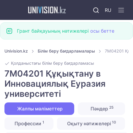
RU
Грант байқауының нәтижелері
осы бетте
Univision.kz
Білім беру бағдарламалары
7M04201 Құқ
Қолданыстағы білім беру бағдарламасы
7M04201 Құқықтану в
Инновациялық Еуразия
университеті
25
Жалпы мәліметтер
Пәндер
1
10
Профессии
Оқыту нәтижелері