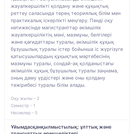
жауапкершілікті қолдану және құқықтық
реттеу саласында терең теориялық білім мен
практикалық іскерлікті меңгеру. Пәнді оқу
нәтижесінде магистранттар әкімшілік
жауапкершіліктің мәні, мазмұны, белгілері
және қағидаттары туралы, әкімшілік құқық
бұзушылық туралы істер бойынша іс жүргізуге
қатысушылардың құқықтық мәртебесінің
мазмұны туралы, сондай-ақ қолданыстағы
әкімшілік құқық бұзушылық туралы заңнама,
оның даму үрдістері және оны қолдану
тәжірибесі туралы білім алады.
Оқу жылы - 2
Семестр - 1
Несиелер - 5
Ұйымдасқанқылмыстылық: ұлттық және
трансұлттық ерекшеліктері