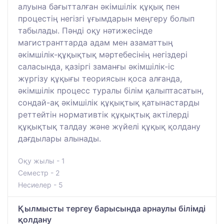
алуына бағытталған әкімшілік құқық пен
процестің негізгі ұғымдарын меңгеру болып
табылады. Пәнді оқу нәтижесінде
магистранттарда адам мен азаматтың
әкімшілік-құқықтық мәртебесінің негіздері
саласында, қазіргі заманғы әкімшілік-іс
жүргізу құқығы теориясын қоса алғанда,
әкімшілік процесс туралы білім қалыптасатын,
сондай-ақ әкімшілік құқықтық қатынастарды
реттейтін нормативтік құқықтық актілерді
құқықтық талдау және жүйелі құқық қолдану
дағдылары алынады.
Оқу жылы - 1
Семестр - 2
Несиелер - 5
Қылмысты тергеу барысында арнаулы білімді
қолдану