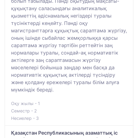
болып табылады. Пәнді оқытудың мақсаты-
құқықтану саласындағы аналитикалық
қызметтің әдіснамалық негіздері туралы
түсініктерді кеңейту. Пәнді оқу
магистранттарға құқықтық сараптама жүргізу,
оның ішінде сыбайлас жемқорлыққа қарсы
сараптама жүргізу тәртібін реттейтін заң
нормалары туралы, сондай-ақ нормативтік
актілерге заң сараптамасын жүргізу
мәселелері бойынша заңдар мен басқа да
нормативтік құқықтық актілерді түсіндіру
және қолдану ережелері туралы білім алуға
мүмкіндік береді.
Оқу жылы - 1
Семестр - 2
Несиелер - 3
Қазақстан Республикасының азаматтық іс