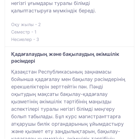
негізгі ұғымдары туралы білімді
қалыптастыруға мүмкіндік береді.
Оқу жылы - 2
Семестр - 1
Несиелер - 3
Қадағалаудың және бақылаудың әкімшілік
рәсімдері
Қазақстан Республикасының заңнамасы
бойынша қадағалау мен бақылау рәсімдерінің
ерекшеліктерін зерттейтін пән. Пәнді
оқытудың мақсаты бақылау-қадағалау
қызметінің әкімшілік тәртібінің маңызды
аспектілері туралы негізгі білімді меңгеру
болып табылады. Бұл курс магистранттарға
атқарушы билік органдарының ұйымдастыру
және қызмет ету заңдылықтарын, бақылау-
қадағалау қызметінің, әкімшілік тәртібінің