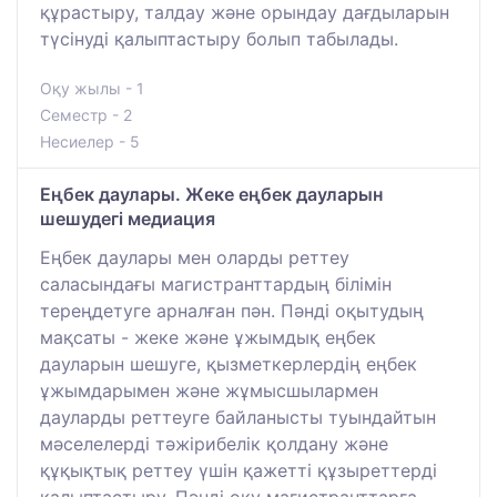
құрастыру, талдау және орындау дағдыларын
түсінуді қалыптастыру болып табылады.
Оқу жылы - 1
Семестр - 2
Несиелер - 5
Еңбек даулары. Жеке еңбек дауларын
шешудегі медиация
Еңбек даулары мен оларды реттеу
саласындағы магистранттардың білімін
тереңдетуге арналған пән. Пәнді оқытудың
мақсаты - жеке және ұжымдық еңбек
дауларын шешуге, қызметкерлердің еңбек
ұжымдарымен және жұмысшылармен
дауларды реттеуге байланысты туындайтын
мәселелерді тәжірибелік қолдану және
құқықтық реттеу үшін қажетті құзыреттерді