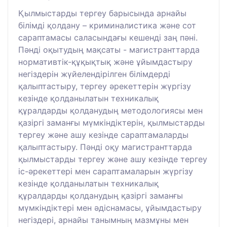
Қылмыстарды тергеу барысында арнайы
білімді қолдану – криминалистика және сот
сараптамасы саласындағы кешенді заң пәні.
Пәнді оқытудың мақсаты - магистранттарда
нормативтік-құқықтық және ұйымдастыру
негіздерін жүйелендірілген білімдерді
қалыптастыру, тергеу әрекеттерін жүргізу
кезінде қолданылатын техникалық
құралдарды қолданудың методологиясы мен
қазіргі заманғы мүмкіндіктерін, қылмыстарды
тергеу және ашу кезінде сараптамаларды
қалыптастыру. Пәнді оқу магистранттарда
қылмыстарды тергеу және ашу кезінде тергеу
іс-әрекеттері мен сараптамаларын жүргізу
кезінде қолданылатын техникалық
құралдарды қолданудың қазіргі заманғы
мүмкіндіктері мен әдіснамасы, ұйымдастыру
негіздері, арнайы танымның мазмұны мен