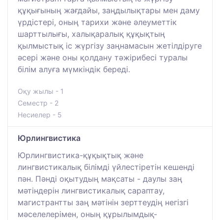
құқығының жағдайы, заңдылықтары мен даму
үрдістері, оның тарихи және әлеуметтік
шарттылығы, халықаралық құқықтың
қылмыстық іс жүргізу заңнамасын жетілдіруге
әсері және оны қолдану тәжірибесі туралы
білім алуға мүмкіндік береді.
Оқу жылы - 1
Семестр - 2
Несиелер - 5
Юрлингвистика
Юрлингвистика-құқықтық және
лингвистикалық білімді үйлестіретін кешенді
пән. Пәнді оқытудың мақсаты - даулы заң
мәтіндерін лингвистикалық сараптау,
магистрантты заң мәтінін зерттеудің негізгі
мәселелерімен, оның құрылымдық-