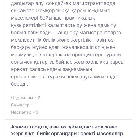
дағдылар алу, сондай-ақ магистранттарда
сыбайлас жемқорлыққа қарсы іс-қимыл
мәселелері бойынша практикалық
құзыреттілікті қалыптастыру және дамыту
болып табылады. Пәнді оқу магистранттарға
мемлекеттік билік және жергілікті өзін-өзі
басқару жүйесіндегі жауапкершіліктің мәні,
мазмұны, белгілері және принциптері туралы,
сонымен қатар сыбайлас жемқорлыққа қарсы
әрекет саласындағы заңнаманың
ерекшеліктері туралы білім алуға мүмкіндік
береді.
Оқу жылы - 2
Семестр - 1
Несиелер - 5
Азаматтардың өзін-өзі ұйымдастыру және
жергілікті билік органдары: өзекті мәселелер