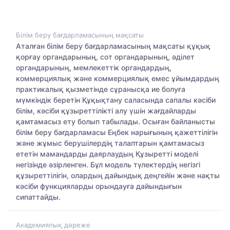
Білім беру бағдарламасының мақсаты
Аталған білім беру бағдарламасының мақсаты құқық
қорғау органдарының, сот органдарының, әділет
органдарының, мемлекеттік органдардың,
коммерциялық және коммерциялық емес ұйымдардың
практикалық қызметінде сұранысқа ие болуға
мүмкіндік беретін Құқықтану саласында сапалы кәсіби
білім, кәсіби құзыреттілікті алу үшін жағдайларды
қамтамасыз ету болып табылады. Осыған байланысты
білім беру бағдарламасы Еңбек нарығының қажеттілігін
және жұмыс берушілердің талаптарын қамтамасыз
ететін мамандарды даярлаудың Құзыретті моделі
негізінде әзірленген. Бұл модель түлектердің негізгі
құзыреттілігін, олардың дайындық деңгейін және нақты
кәсіби функцияларды орындауға дайындығын
сипаттайды.
Академиялық дәреже