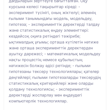
дағдыларын зерттеуге бағытталған. Оқу
курсына келесі тақырыптар кіреді: -
эксперимент түсінігі, оның жіктелуі; әлемнің
ғылыми танымындағы модель, модельдеу,
гипотеза; - эксперименттік деректерді талдау
және статистикалық өңдеу элементтері:
кездейсоқ оқиға ретіндегі тәжірибе;
ықтималдық ұғымы; орташа күтілетін нәтиже
және орташа эксперименттік деректерден
ауытқу дәрежесі; - математикалық модельдеу
нақты процестің немесе құбылыстың
нәтижесін болжау әдісі ретінде; - ғылыми
гипотезаны тексеру технологиялары; қателер
деңгейлері; ғылыми гипотезаларды тексерудің
статистикалық критерийлері және оларды
қолдану технологиясы; - эксперименттік
деректерді жоспарлау мен өңдеудегі
компьютерлік технологиялар.