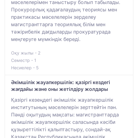
мәселелерімен таныстыру болып табылады.
Прокурорлық қадағалаудың теориясы мен
практикасы мәселелерін зерделеу
магистранттарға теориялық білім мен
тәжірибелік дағдыларды прокуратурада
меңгеруге мүмкіндік береді.
Оқу жылы - 2
Семестр - 1
Несиелер - 5
Әкімшілік жауапкершілік: қазіргі кездегі
жағдайы және оны жетілдіру жолдары
Қазіргі кезеңдегі әкімшілік жауапкершілік
институтының мәселелерін зерттейтін пән.
Пәнді оқытудың мақсаты: магистранттарда
әкімшілік жауапкершілік саласында кәсіби
құзыреттілікті қалыптастыру, сондай-ақ
Қазақстан Республикасында әкімшілік