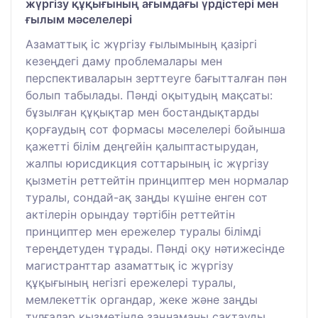
жүргізу құқығының ағымдағы үрдістері мен
ғылым мәселелері
Азаматтық іс жүргізу ғылымының қазіргі
кезеңдегі даму проблемалары мен
перспективаларын зерттеуге бағытталған пән
болып табылады. Пәнді оқытудың мақсаты:
бұзылған құқықтар мен бостандықтарды
қорғаудың сот формасы мәселелері бойынша
қажетті білім деңгейін қалыптастырудан,
жалпы юрисдикция соттарының іс жүргізу
қызметін реттейтін принциптер мен нормалар
туралы, сондай-ақ заңды күшіне енген сот
актілерін орындау тәртібін реттейтін
принциптер мен ережелер туралы білімді
тереңдетуден тұрады. Пәнді оқу нәтижесінде
магистранттар азаматтық іс жүргізу
құқығының негізгі ережелері туралы,
мемлекеттік органдар, жеке және заңды
тұлғалар қызметінде заңнаманы сақтауды