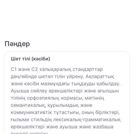
Пәндер
Шет тілі (кәсіби)
C1 және C2 халықаралық стандарттар
деңгейінде шетел тілін үйрену. Ақпараттық
және кәсіби мазмұндағы тыңдауды қабылдау.
Ауызша сөйлеу ерекшеліктері және ағылшын
тілінің орфоэпиялық нормасы, мәтіннің
семантикалық, құрылымдық және
коммуникативтік тұтастығы, оның бірліктері,
ғылыми стильдің лексикалық-грамматикалық
ерекшеліктері және ауызша және жазбаша
түрдегі жеткізу.