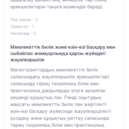
ерекшеліктерін тануға мүмкіндік береді.
Оқу жылы - 2
Семестр - 1
Несиелер - 5
Мемлекеттік билік және өзін-өзі басқару мен
сыбайлас жемқорлыққа қарсы жүйедегі
жауапкершілік
Магистранттардың мемлекеттік билік
саласындағы жауапкершілік ерекшеліктері
саласында терең теориялық білім мен
практикалық дағдыларды алуға арналған
кешенді құқықтық пән. Пәнді оқытудың
мақсаты мемлекеттік билік пен жергілікті
өзін-өзі басқару жүйесінде жауапкершілікті
қолдану және құқықтық реттеу саласында
терең теориялық білім мен практикалық