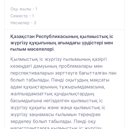
Оқу жылы - 1
Семестр - 1
Несиелер - 3
Қазақстан Республикасының қылмыстық іс
жүргізу құқығының ағымдағы үрдістері мен
ғылым мәселелері
Қылмыстық іс жүргізу ғылымының қазіргі
кезеңдегі дамуының проблемалары мен
перспективаларын зерттеуге бағытталған пән
болып табылады. Пәнді оқытудың мақсаты
адам құқықтарының тұжырымдамасына,
жалпыадамзаттық құндылықтардың
басымдығына негізделген қылмыстық іс
жүргізу құқығы және жаңа қылмыстық іс
жүргізу заңнамасы ғылымын тереңірек
зерделеу болып табылады. Пәнді оқу
магистранттарға қылмыстық іс жүргізу