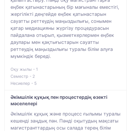
қалыптастыру. Пәнді оқу магистранттарға
еңбек қатынастарының бір мағыналы еместігі,
жергілікті деңгейде еңбек қатынастарын
сауатты реттеудің маңыздылығы, сонымен
қатар медиацияны жүргізу процедурасын
пайдалана отырып, қызметкерлермен еңбек
даулары мен қақтығыстарын сауатты
реттеудің маңыздылығы туралы білім алуға
мүмкіндік береді.
Оқу жылы - 1
Семестр - 2
Несиелер - 5
Әкімшілік құқық пен процестердің өзекті
мәселелері
Әкімшілік құқық және процесс ғылымы туралы
кешенді заңдық пән. Пәнді оқытудың мақсаты
магистранттардың осы салада терең білім