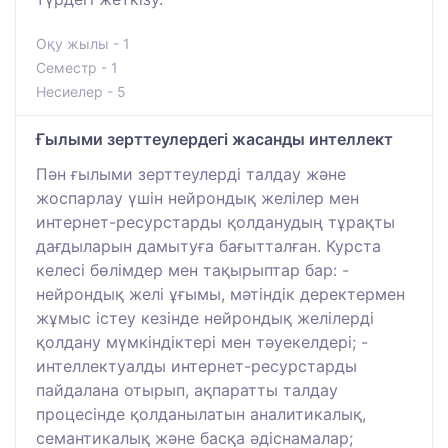
Оқу жылы - 1
Семестр - 1
Несиелер - 5
Ғылыми зерттеулердегі жасанды интеллект
Пән ғылыми зерттеулерді талдау және
жоспарлау үшін нейрондық желілер мен
интернет-ресурстарды қолданудың тұрақты
дағдыларын дамытуға бағытталған. Курста
келесі бөлімдер мен тақырыптар бар: -
нейрондық желі ұғымы, мәтіндік деректермен
жұмыс істеу кезінде нейрондық желілерді
қолдану мүмкіндіктері мен тәуекелдері; -
интеллектуалды интернет-ресурстарды
пайдалана отырып, ақпаратты талдау
процесінде қолданылатын аналитикалық,
семантикалық және басқа әдіснамалар;