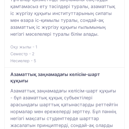
қамтамасыз ету тәсілдері туралы, азаматтық
іс жүргізу құқығы институттарының сипаты
мен өзара іс-қимылы туралы, сондай-ақ
азаматтық іс жүргізу құқығы ғылымының
негізгі мәселелері туралы білім алады.
Оқу жылы - 1
Семестр - 2
Несиелер - 5
Азаматтық заңнамадағы келісім-шарт
құқығы
Азаматтық заңнамадағы келісім-шарт құқығы
- бұл азаматтық құқық субъектілері
арасындағы шарттық қатынастарды реттейтін
нормалар мен ережелерді зерттеу. Бұл пәннің
негізгі мақсаты студенттерде шарттар
жасалатын принциптерді, сондай-ақ оларды