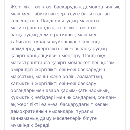
Жергілікті өзін-өзі басқарудың демократиялық
мәні мен табиғатын зерттеуге бағытталған
кешенді пән. Пәнді оқытудың мақсаты:
магистранттардың жергілікті өзін-өзі
басқарудың демократиялық мәні мен
табиғаты туралы жүйелі және кешенді
білімдерді, жергілікті өзін-өзі басқарудың
қазіргі концепциясын меңгеру. Пәнді оқу
магистранттарға қазіргі мемлекет пен қоғам
өміріндегі жергілікті өзін-өзі басқарудың
мақсатын, мәнін және рөлін, азаматтың,
халықтың жергілікті өзін-өзі басқару
органдарымен өзара қарым-қатынасының
құқықтық негіздері мен нысандарын, сондай-
ақ жергілікті өзін-өзі басқарудағы тікелей
демократияның нысандары туралы
заңнаманың даму мәселелерін білуге
мүмкіндік береді.