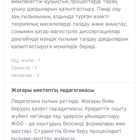
мемлекеттік-құқықтық процестерді терең
ұғыну дағдыларын қалыптастыру. Пәнді оқу
заң ғылымының алдында тұрған өзекті
теориялық мәселелерді талдау және анықтау,
сонымен қатар магистрлік диссертациялар
деңгейінде өзіндік ғылыми талдау дағдыларын
қалыптастыруға мүмкіндік береді.
Оқу жылы - 1
Семестр - 1
Несиелер - 5
Жоғары мектептің педагогикасы
Педагогика ғылым ретінде. Жоғары білім
берудің қазіргі парадигмасы. Кредиттік оқыту
жүйесі негізінде оқу үдерісін ұйымдастыру.
ЖОО - да оқытудың белсенді формалары мен
әдістері. Студенттің білім беру процесіндегі
ғылыми-зерттеу жұмысы.