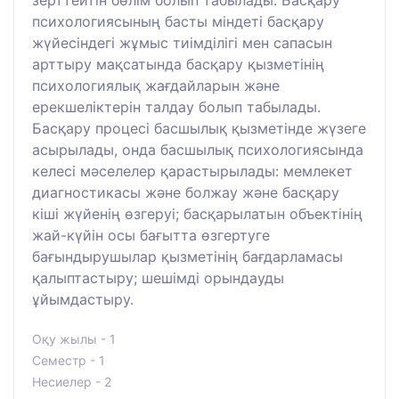
зерттейтін бөлім болып табылады. Басқару
психологиясының басты міндеті басқару
жүйесіндегі жұмыс тиімділігі мен сапасын
арттыру мақсатында басқару қызметінің
психологиялық жағдайларын және
ерекшеліктерін талдау болып табылады.
Басқару процесі басшылық қызметінде жүзеге
асырылады, онда басшылық психологиясында
келесі мәселелер қарастырылады: мемлекет
диагностикасы және болжау және басқару
кіші жүйенің өзгеруі; басқарылатын объектінің
жай-күйін осы бағытта өзгертуге
бағындырушылар қызметінің бағдарламасы
қалыптастыру; шешімді орындауды
ұйымдастыру.
Оқу жылы - 1
Семестр - 1
Несиелер - 2