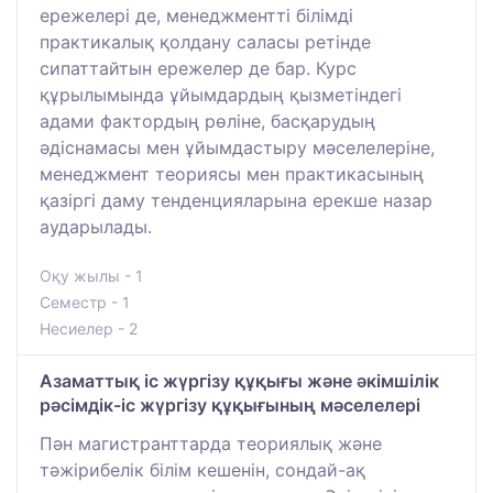
ережелері де, менеджментті білімді
практикалық қолдану саласы ретінде
сипаттайтын ережелер де бар. Курс
құрылымында ұйымдардың қызметіндегі
адами фактордың рөліне, басқарудың
әдіснамасы мен ұйымдастыру мәселелеріне,
менеджмент теориясы мен практикасының
қазіргі даму тенденцияларына ерекше назар
аударылады.
Оқу жылы - 1
Семестр - 1
Несиелер - 2
Азаматтық іс жүргізу құқығы және әкімшілік
рәсімдік-іс жүргізу құқығының мәселелері
Пән магистранттарда теориялық және
тәжірибелік білім кешенін, сондай-ақ