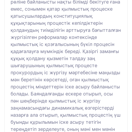
рөліне байланысты нақты білімді бекітуге ғана
емес, сонымен қатар қылмыстық процеске
қатысушылардың конституциялық
құқықтарының процестік кепілдіктерін
қолданудың тиімділігін арттыруға бағытталған
жүргізілген реформалар контексінде
қылмыстық іс қозғалысының бүкіл процесін
қадағалауға мүмкіндік береді. Қазіргі заманғы
құқық қолдану қызметін талдау заң
шығарушының қылмыстық процесте
прокурордың іс жүргізу мәртебесіне маңызды
мән беретінін көрсетеді, оған қылмыстық
процестің міндеттерін іске асыру байланысты
болады. Баяндалғанды ескере отырып, осы
пән шеңберінде қылмыстық іс жүргізу
заңнамасындағы динамикалық өзгерістерді
назарға ала отырып, қылмыстық процестің үш
буынды құрылымын іске асыру тетігін
тереңдетіп зерделеуге, оның мәні мен мәнін