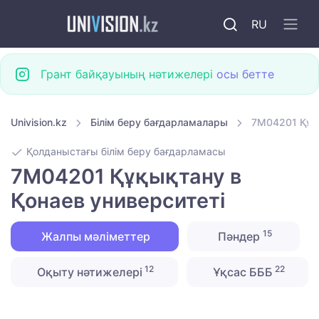
RU
Грант байқауының нәтижелері
осы бетте
Univision.kz
Білім беру бағдарламалары
7M04201 Құқы
Қолданыстағы білім беру бағдарламасы
7M04201 Құқықтану в
Қонаев университетi
15
Жалпы мәліметтер
Пәндер
12
22
Оқыту нәтижелері
Ұқсас БББ