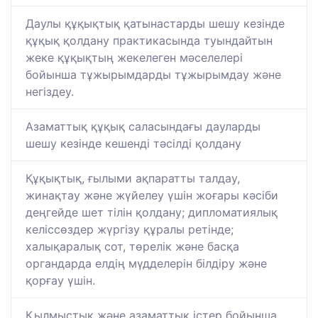
Даулы құқықтық қатынастарды шешу кезінде
құқық қолдану практикасында туындайтын
жеке құқықтың жекелеген мәселелері
бойынша тұжырымдарды тұжырымдау және
негіздеу.
Азаматтық құқық саласындағы дауларды
шешу кезінде кешенді тәсілді қолдану
Құқықтық, ғылыми ақпаратты талдау,
жинақтау және жүйелеу үшін жоғары кәсіби
деңгейде шет тілін қолдану; дипломатиялық
келіссөздер жүргізу құралы ретінде;
халықаралық сот, төрелік және басқа
органдарда елдің мүдделерін білдіру және
қорғау үшін.
Қылмыстық және азаматтық істер бойынша