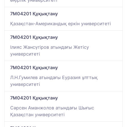
өңірлік университеті
7M04201 Құқықтану
Қазақстан-Американдық еркін университеті
7M04201 Құқықтану
Ілияс Жансүгіров атындағы Жетісу
университеті
7M04201 Құқықтану
Л.Н.Гумилев атындағы Еуразия ұлттық
университеті
7M04201 Құқықтану
Сәрсен Аманжолов атындағы Шығыс
Қазақстан университеті