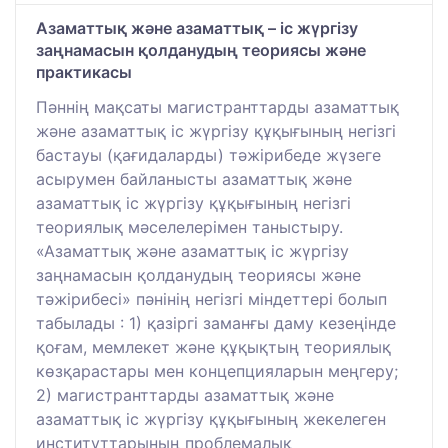
Азаматтық және азаматтық – іс жүргізу
заңнамасын қолданудың теориясы және
практикасы
Пәннің мақсаты магистранттарды азаматтық
және азаматтық іс жүргізу құқығының негізгі
бастауы (қағидаларды) тәжірибеде жүзеге
асырумен байланысты азаматтық және
азаматтық іс жүргізу құқығының негізгі
теориялық мәселелерімен таныстыру.
«Азаматтық және азаматтық іс жүргізу
заңнамасын қолданудың теориясы және
тәжірибесі» пәнінің негізгі міндеттері болып
табылады : 1) қазіргі заманғы даму кезеңінде
қоғам, мемлекет және құқықтың теориялық
көзқарастары мен концепцияларын меңгеру;
2) магистранттарды азаматтық және
азаматтық іс жүргізу құқығының жекелеген
институттарының проблемалық