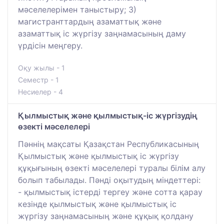
мәселелерімен таныстыру; 3)
магистранттардың азаматтық және
азаматтық іс жүргізу заңнамасының даму
үрдісін меңгеру.
Оқу жылы - 1
Семестр - 1
Несиелер - 4
Қылмыстық және қылмыстық-іс жүргізудің
өзекті мәселелері
Пәннің мақсаты Қазақстан Республикасының
Қылмыстық және қылмыстық іс жүргізу
құқығының өзекті мәселелері туралы білім алу
болып табылады. Пәнді оқытудың міндеттері:
- қылмыстық істерді тергеу және сотта қарау
кезінде қылмыстық және қылмыстық іс
жүргізу заңнамасының және құқық қолдану