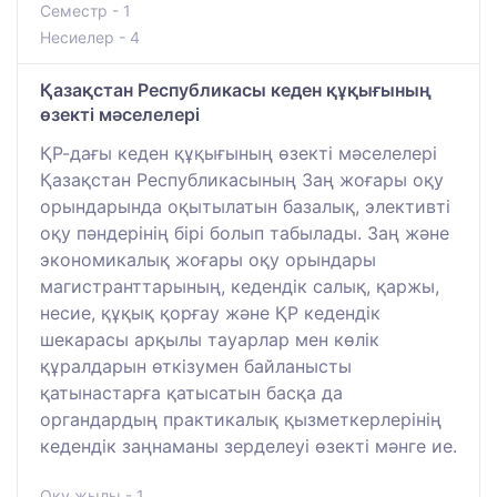
Семестр - 1
Несиелер - 4
Қазақстан Республикасы кеден құқығының
өзекті мәселелері
ҚР-дағы кеден құқығының өзекті мәселелері
Қазақстан Республикасының Заң жоғары оқу
орындарында оқытылатын базалық, элективті
оқу пәндерінің бірі болып табылады. Заң және
экономикалық жоғары оқу орындары
магистранттарының, кедендік салық, қаржы,
несие, құқық қорғау және ҚР кедендік
шекарасы арқылы тауарлар мен көлік
құралдарын өткізумен байланысты
қатынастарға қатысатын басқа да
органдардың практикалық қызметкерлерінің
кедендік заңнаманы зерделеуі өзекті мәнге ие.
Оқу жылы - 1