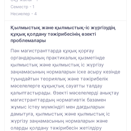
Семестр - 1
Несиелер - 4
Қылмыстық және қылмыстық-іс жүргізудің
құқық қолдану тәжірибесінің өзекті
проблемалары
Пән магистранттарда құқық қорғау
органдарының практикалық қызметінде
қылмыстық және қылмыстық іс жүргізу
заңнамасының нормаларын іске асыру кезінде
туындайтын теориялық және тәжірибелік
мәселелерге құқықтық сауатты талдау
қалыптастырады. Өзекті мәселелерді анықтау
магистранттардың нормативтік базамен
жұмыс істеу мүмкіндігі мен дағдыларын
дамытуға, қылмыстық және қылмыстық іс
жүргізу заңнамасының нормаларын және
оларды қолдану тәжірибесін жетілдіру