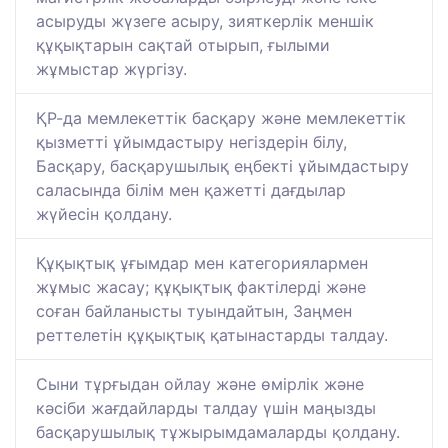
асыруды жүзеге асыру, зияткерлік меншік
құқықтарын сақтай отырып, ғылыми
жұмыстар жүргізу.
ҚР-да мемлекеттік басқару және мемлекеттік
қызметті ұйымдастыру негіздерін білу,
Басқару, басқарушылық еңбекті ұйымдастыру
саласында білім мен қажетті дағдылар
жүйесін қолдану.
Құқықтық ұғымдар мен категориялармен
жұмыс жасау; құқықтық фактілерді және
соған байланысты туындайтын, Заңмен
реттелетін құқықтық қатынастарды талдау.
Сыни тұрғыдан ойлау және өмірлік және
кәсіби жағдайларды талдау үшін маңызды
басқарушылық тұжырымдамаларды қолдану.