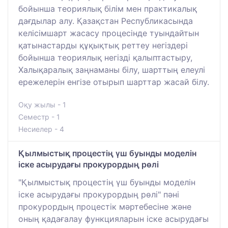
бойынша теориялық білім мен практикалық
дағдылар алу. Қазақстан Республикасында
келісімшарт жасасу процесінде туындайтын
қатынастарды құқықтық реттеу негіздері
бойынша теориялық негізді қалыптастыру,
Халықаралық заңнаманы білу, шарттың елеулі
ережелерін енгізе отырып шарттар жасай білу.
Оқу жылы - 1
Семестр - 1
Несиелер - 4
Қылмыстық процестің үш буынды моделін
іске асырудағы прокурордың рөлі
"Қылмыстық процестің үш буынды моделін
іске асырудағы прокурордың рөлі" пәні
прокурордың процестік мәртебесіне және
оның қадағалау функцияларын іске асырудағы