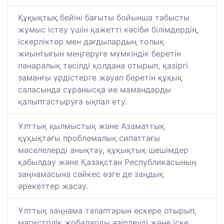
Құқықтық бейіні бағыты бойынша табысты
жұмыс істеу үшін қажетті кәсіби білімдердің,
іскерліктер мен дағдылардың толық
жиынтығын меңгеруге мүмкіндік беретін
пәнаралық тәсілді қолдана отырып, қазіргі
заманғы үрдістерге жауап беретін құқық
саласында сұранысқа ие мамандарды
қалыптастыруға ықпал ету.
Ұлттық қылмыстық және Азаматтық
құқықтағы проблемалық сипаттағы
мәселелерді анықтау, құқықтық шешімдер
қабылдау және Қазақстан Республикасының
заңнамасына сәйкес өзге де заңдық
әрекеттер жасау.
Ұлттық заңнама талаптарын ескере отырып,
магистрлік жобаларды әзірлеуді және іске