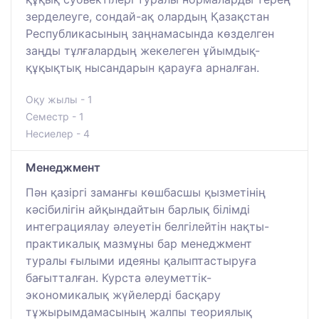
зерделеуге, сондай-ақ олардың Қазақстан
Республикасының заңнамасында көзделген
заңды тұлғалардың жекелеген ұйымдық-
құқықтық нысандарын қарауға арналған.
Оқу жылы - 1
Семестр - 1
Несиелер - 4
Менеджмент
Пән қазіргі заманғы көшбасшы қызметінің
кәсібилігін айқындайтын барлық білімді
интеграциялау әлеуетін белгілейтін нақты-
практикалық мазмұны бар менеджмент
туралы ғылыми идеяны қалыптастыруға
бағытталған. Курста әлеуметтік-
экономикалық жүйелерді басқару
тұжырымдамасының жалпы теориялық