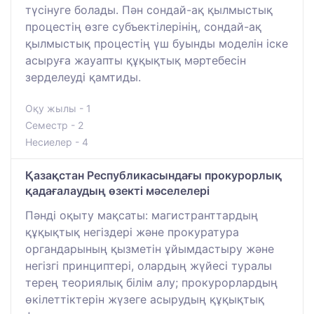
түсінуге болады. Пән сондай-ақ қылмыстық
процестің өзге субъектілерінің, сондай-ақ
қылмыстық процестің үш буынды моделін іске
асыруға жауапты құқықтық мәртебесін
зерделеуді қамтиды.
Оқу жылы - 1
Семестр - 2
Несиелер - 4
Қазақстан Республикасындағы прокурорлық
қадағалаудың өзекті мәселелері
Пәнді оқыту мақсаты: магистранттардың
құқықтық негіздері және прокуратура
органдарының қызметін ұйымдастыру және
негізгі принциптері, олардың жүйесі туралы
терең теориялық білім алу; прокурорлардың
өкілеттіктерін жүзеге асырудың құқықтық