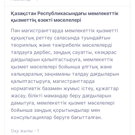
Қазақстан Республикасындағы мемлекеттік
қызметтің өзекті мәселелері
Пән магистранттарда мемлекеттік қызметті
құқықтық реттеу саласында туындайтын
теориялық және тәжірибелік мәселелерді
талдауға дербес, заңдық сауатты, көзқарас
дағдыларын қалыптастыруға, мемлекеттік
қызмет мәселелері бойынша ұлттық және
халықаралық заңнаманы талдау дағдыларын
қалыптастыруға, магистранттарда
нормативтік базамен жұмыс істеу, құжаттар
жасау, білікті мамандар беру дағдыларын
дамытуға, мемлекеттік қызмет мәселелері
бойынша заңдық қорытындылар мен
консультациялар беруге бағытталған.
Оқу жылы - 1