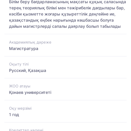
Білім беру бағдарламасының мақсаты құқық саласында
терең теориялық білімі мен тәжірибелік дағдылары бар,
кәсіби қызметте жоғары құзыреттілік деңгейіне ие,
қазақстандық еңбек нарығында көшбасшы болуға
дайын магистрлерді сапалы даярлау болып табылады
Академиялық дәреже
Магистратура
Оқыту тілі
Русский, Қазақша
ЖОО атауы
Қонаев университетi
Оқу мерзімі
1 год
Кредиттер көлемі