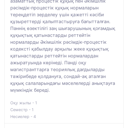
азаматтық процестік құқық пен Әкімшілік
рәсімдік-процестік құқық нормаларын
тереңдетіп зерделеу үшін қажетті кәсіби
құзыреттерді қалыптастыруға бағытталған.
Пәннің өзектілігі заң шығарушының қоғамдық
құқықтық қатынастарды реттейтін
нормаларды Әкімшілік рәсімдік-процестік
кодексті қабылдау арқылы жеке құқықтық
қатынастарды реттейтін нормалардан
ажыратуында көрінеді. Пәнді оқу
магистранттарға теориялық дағдыларды
тәжірибеде қолдануға, сондай-ақ аталған
құқық салаларындағы мәселелерді анықтауға
мүмкіндік береді.
Оқу жылы - 1
Семестр - 1
Несиелер - 4