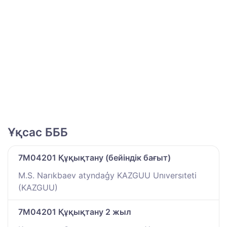
Ұқсас БББ
7M04201 Құқықтану (бейіндік бағыт)
M.S. Narıkbaev atyndaģy KAZGUU Unıversıteti
(KAZGUU)
7M04201 Құқықтану 2 жыл