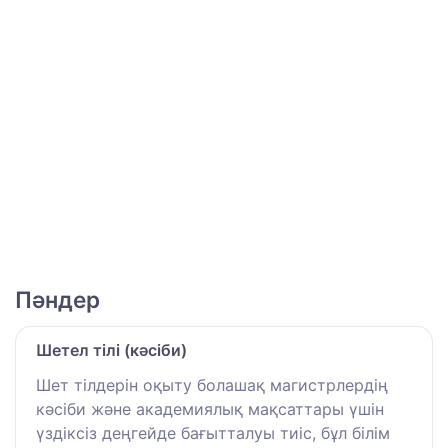
Пәндер
Шетел тілі (кәсіби)
Шет тілдерін оқыту болашақ магистрлердің
кәсіби және академиялық мақсаттары үшін
үздіксіз деңгейде бағытталуы тиіс, бұл білім