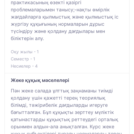
практикасының өзекті қазіргі
проблемаларымен танысу;-нақты өмірлік
жағдайларға қылмыстық және қылмыстық іс
жүргізу құқығының нормаларын дұрыс
түсіндіру және қолдану дағдылары мен
біліктерін алу.
Оқу жылы - 1
Семестр - 1
Несиелер - 4
Жеке құқық мәселелері
Пән жеке салада ұлттық заңнаманы тиімді
қолдану үшін қажетті терең теориялық
білімді, тәжірибелік дағдыларды игеруге
бағытталған. Бұл құқықты зерттеу мүліктік
қатынастарды құқықтық реттеудегі орталық
орынмен алдын-ала анықталған. Курс жеке
құқық субъектілері туралы нормаларды терең