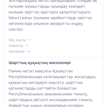
жоспарлаудың негізгі қағидаларын, сондай-ақ
ғылыми жұмыстарды орындау кезіндегі
ғылыми зерттеу әдістерін қалыптастыруға
бағытталған (ғылыми әдебиеттерді зерттеу
нәтижесінде алынған ақпаратты өңдеу,
сақтау).
Оқу жылы - 1
Семестр - 1
Несиелер - 4
Шарттық құқықтың мәселелері
Пәннің негізгі мақсаты-Қазақстан
Республикасында келісімшарттар жасасудың
құқықтық негіздерін көрсету, шарттық
қатынастарды реттейтін Қазақстан
Республикасының заңнамасымен танысу,
шарттардың әртүрлі нысандарымен танысу,
Азаматтық құқық нормаларын қолдану