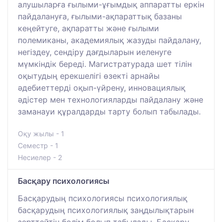
алушыларға ғылыми-ұғымдық аппаратты еркін
пайдалануға, ғылыми-ақпараттық базаны
кеңейтуге, ақпаратты және ғылыми
полемиканы, академиялық жазуды пайдалану,
негіздеу, сендіру дағдыларын иеленуге
мүмкіндік береді. Магистратурада шет тілін
оқытудың ерекшелігі өзекті арнайы
әдебиеттерді оқып-үйрену, инновациялық
әдістер мен технологияларды пайдалану және
заманауи құралдарды тарту болып табылады.
Оқу жылы - 1
Семестр - 1
Несиелер - 2
Басқару психологиясы
Басқарудың психологиясы психологиялық
басқарудың психологиялық заңдылықтарын