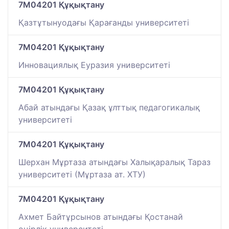
7M04201 Құқықтану
Қазтұтынуодағы Қарағанды университеті
7M04201 Құқықтану
Инновациялық Еуразия университеті
7M04201 Құқықтану
Абай атындағы Қазақ ұлттық педагогикалық
университеті
7M04201 Құқықтану
Шерхан Мұртаза атындағы Халықаралық Тараз
университеті (Мұртаза ат. ХТУ)
7M04201 Құқықтану
Ахмет Байтұрсынов атындағы Қостанай