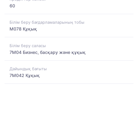
60
Білім беру бағдарламаларының тобы
M078 Құқық
Білім беру саласы
7M04 Бизнес, басқару және құқық
Дайындық бағыты
7M042 Құқық