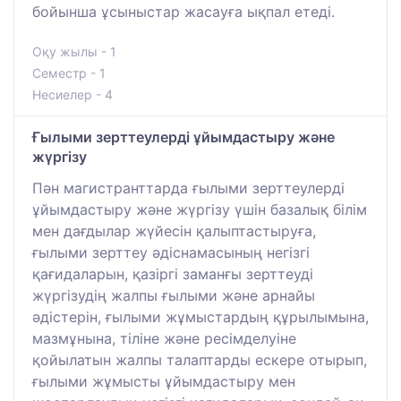
бойынша ұсыныстар жасауға ықпал етеді.
Оқу жылы - 1
Семестр - 1
Несиелер - 4
Ғылыми зерттеулерді ұйымдастыру және
жүргізу
Пән магистранттарда ғылыми зерттеулерді
ұйымдастыру және жүргізу үшін базалық білім
мен дағдылар жүйесін қалыптастыруға,
ғылыми зерттеу әдіснамасының негізгі
қағидаларын, қазіргі заманғы зерттеуді
жүргізудің жалпы ғылыми және арнайы
әдістерін, ғылыми жұмыстардың құрылымына,
мазмұнына, тіліне және ресімделуіне
қойылатын жалпы талаптарды ескере отырып,
ғылыми жұмысты ұйымдастыру мен