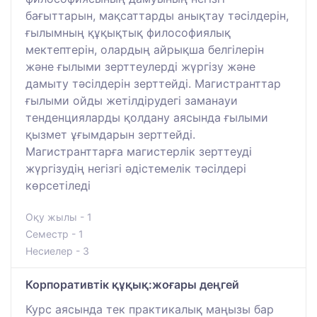
бағыттарын, мақсаттарды анықтау тәсілдерін,
ғылымның құқықтық философиялық
мектептерін, олардың айрықша белгілерін
және ғылыми зерттеулерді жүргізу және
дамыту тәсілдерін зерттейді. Магистранттар
ғылыми ойды жетілдірудегі заманауи
тенденцияларды қолдану аясында ғылыми
қызмет ұғымдарын зерттейді.
Магистранттарға магистерлік зерттеуді
жүргізудің негізгі әдістемелік тәсілдері
көрсетіледі
Оқу жылы - 1
Семестр - 1
Несиелер - 3
Корпоративтік құқық:жоғары деңгей
Курс аясында тек практикалық маңызы бар