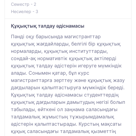
Семестр - 2
Несиелер - 3
Құқықтық талдау әдіснамасы
Пәнді оқу барысында магистранттар
құқықтық жағдайларды, белгілі бір құқықтық
нормаларды, құқықтық институттарды,
сондай-ақ нормативтік құқықтық актілерді
құқықтық талдау әдістерін игеруге мүмкіндік
алады. Сонымен қатар, бұл курс
магистранттарға зерттеу және құқықтық жазу
дағдыларын қалыптастыруға мүмкіндік береді.
Құқықтық талдау әдіснамасы студенттердің
құқықтық дағдыларын дамытудың негізі болып
табылады, өйткені ол заңнама саласындағы
талдамалық жұмыстың тұжырымдамалық
әдістерін қалыптастырады. Курстың мақсаты
құқық саласындағы талдамалық қызметтің