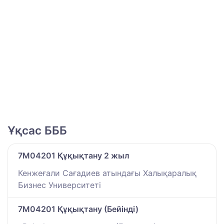
Ұқсас БББ
7M04201 Құқықтану 2 жыл
Кенжеғали Сағадиев атындағы Халықаралық
Бизнес Университеті
7M04201 Құқықтану (Бейінді)