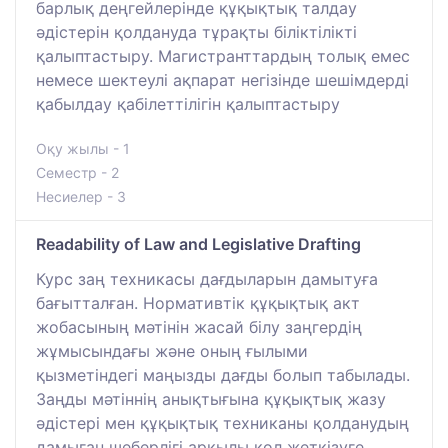
барлық деңгейлерінде құқықтық талдау
әдістерін қолдануда тұрақты біліктілікті
қалыптастыру. Магистранттардың толық емес
немесе шектеулі ақпарат негізінде шешімдерді
қабылдау қабілеттілігін қалыптастыру
Оқу жылы - 1
Семестр - 2
Несиелер - 3
Readability of Law and Legislative Drafting
Курс заң техникасы дағдыларын дамытуға
бағытталған. Нормативтік құқықтық акт
жобасының мәтінін жасай білу заңгердің
жұмысындағы және оның ғылыми
қызметіндегі маңызды дағды болып табылады.
Заңды мәтіннің анықтығына құқықтық жазу
әдістері мен құқықтық техниканы қолданудың
дамыған шеберлігі арқылы қол жеткізуге