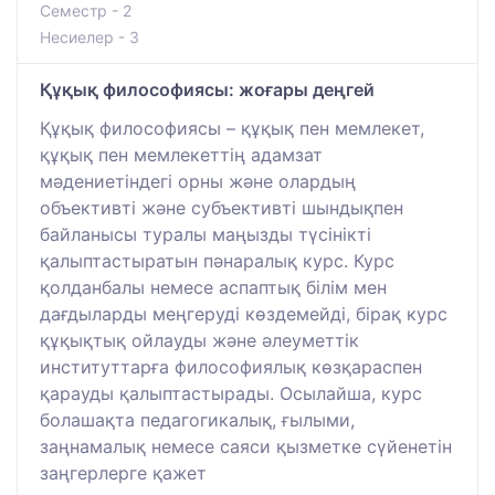
Семестр - 2
Несиелер - 3
Құқық философиясы: жоғары деңгей
Құқық философиясы – құқық пен мемлекет,
құқық пен мемлекеттің адамзат
мәдениетіндегі орны және олардың
объективті және субъективті шындықпен
байланысы туралы маңызды түсінікті
қалыптастыратын пәнаралық курс. Курс
қолданбалы немесе аспаптық білім мен
дағдыларды меңгеруді көздемейді, бірақ курс
құқықтық ойлауды және әлеуметтік
институттарға философиялық көзқараспен
қарауды қалыптастырады. Осылайша, курс
болашақта педагогикалық, ғылыми,
заңнамалық немесе саяси қызметке сүйенетін
заңгерлерге қажет