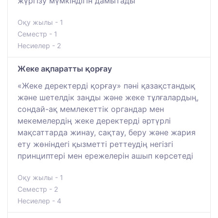
жүргізу мүмкіндігін дамытады
Оқу жылы - 1
Семестр - 1
Несиелер - 2
Жеке ақпаратты қорғау
«Жеке деректерді қорғау» пәні қазақстандық
және шетелдік заңды және жеке тұлғалардың,
сондай-ақ мемлекеттік органдар мен
мекемелердің жеке деректерді әртүрлі
мақсаттарда жинау, сақтау, беру және жария
ету жөніндегі қызметті реттеудің негізгі
принциптері мен ережелерін ашып көрсетеді
Оқу жылы - 1
Семестр - 2
Несиелер - 4