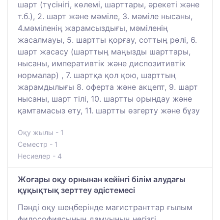
шарт (түсінігі, көлемі, шарттары, әрекеті және
т.б.), 2. шарт және мәміле, 3. мәміле нысаны,
4.мәміленің жарамсыздығы, мәміленің
жасалмауы, 5. шартты қорғау, соттың рөлі, 6.
шарт жасасу (шарттың маңызды шарттары,
нысаны, императивтік және диспозитивтік
нормалар) , 7. шартқа қол қою, шарттың
жарамдылығы 8. оферта және акцепт, 9. шарт
нысаны, шарт тілі, 10. шартты орындау және
қамтамасыз ету, 11. шартты өзгерту және бұзу
Оқу жылы - 1
Семестр - 1
Несиелер - 4
Жоғары оқу орнынан кейінгі білім алудағы
құқықтық зерттеу әдістемесі
Пәнді оқу шеңберінде магистранттар ғылым
философиясының дамуының негізгі