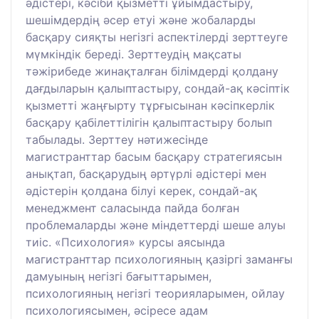
әдістері, кәсіби қызметті ұйымдастыру,
шешімдердің әсер етуі және жобаларды
басқару сияқты негізгі аспектілерді зерттеуге
мүмкіндік береді. Зерттеудің мақсаты
тәжірибеде жинақталған білімдерді қолдану
дағдыларын қалыптастыру, сондай-ақ кәсіптік
қызметті жаңғырту тұрғысынан кәсіпкерлік
басқару қабілеттілігін қалыптастыру болып
табылады. Зерттеу нәтижесінде
магистранттар басым басқару стратегиясын
анықтап, басқарудың әртүрлі әдістері мен
әдістерін қолдана білуі керек, сондай-ақ
менеджмент саласында пайда болған
проблемаларды және міндеттерді шеше алуы
тиіс. «Психология» курсы аясында
магистранттар психологияның қазіргі заманғы
дамуының негізгі бағыттарымен,
психологияның негізгі теорияларымен, ойлау
психологиясымен, әсіресе адам