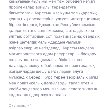
құқығының ғылымы мен тәжірибедегі негізгі
проблемалар арқылы тереңдетуге
бағытталған. Курстың мазмұны халықаралық
құқықтың ережелеріне, ұлтүсті интеграциялық
бірлестіктерге, Қазақстан Республикасының
қолданыстағы заңнамасына, шетелдік және
ұлттық соттардың сот практикасына, отандық
және шетелдік ғалымдардың ғылыми
әзірлемелеріне негізделеді. Курсты меңгеру
магистранттарға адам ресурстарын басқару
саласындағы заңнаманы, біліктілік пен
дауларды шешуге байланысты практикалық
жағдайларды шешу дағдыларын алуға
мүмкіндік береді. Курс терең теориялық білім
мен практикалық дағдыларды талап ететін
кәсіби заңгерлер мен ғылыми-педагогикалық
кадрларды даярлауға арналған
Оқу жылы - 1