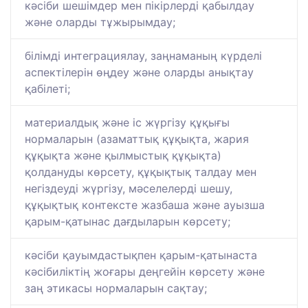
кәсіби шешімдер мен пікірлерді қабылдау
және оларды тұжырымдау;
білімді интеграциялау, заңнаманың күрделі
аспектілерін өңдеу және оларды анықтау
қабілеті;
материалдық және іс жүргізу құқығы
нормаларын (азаматтық құқықта, жария
құқықта және қылмыстық құқықта)
қолдануды көрсету, құқықтық талдау мен
негіздеуді жүргізу, мәселелерді шешу,
құқықтық контексте жазбаша және ауызша
қарым-қатынас дағдыларын көрсету;
кәсіби қауымдастықпен қарым-қатынаста
кәсібиліктің жоғары деңгейін көрсету және
заң этикасы нормаларын сақтау;