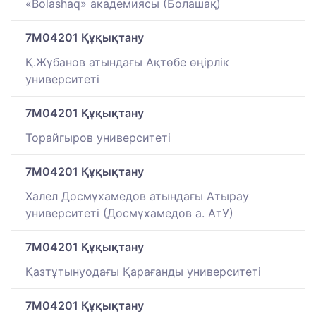
«Bolashaq» академиясы (Болашақ)
7M04201 Құқықтану
Қ.Жұбанов атындағы Ақтөбе өңірлік
университеті
7M04201 Құқықтану
Торайгыров университеті
7M04201 Құқықтану
Халел Досмұхамедов атындағы Атырау
университеті (Досмұхамедов а. АтУ)
7M04201 Құқықтану
Қазтұтынуодағы Қарағанды университеті
7M04201 Құқықтану