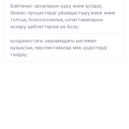
Байланыс арналарын құру және қолдау,
бизнес-процестерді ұйымдастыру,жеке және
топтық психологиялық сипаттамаларын
ескеру қабілеттеріне ие болу;
қолданыстағы заңнамадағы ықтимал
құқықтық перспективалар мен үрдістерді
талдау;