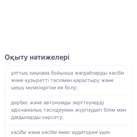
Оқыту нәтижелері
ұлттық заңнама бойынша жағдайларды кәсіби
және құзыретті тәсілмен қарастыру және
шешу мүмкіндігіне ие болу;
дербес және автономды зерттеулерді
әдіснамалық тәсілдеумен жүргізудегі білім мен
дағдыларды көрсету;
кәсіби және кәсіби емес аудитория үшін