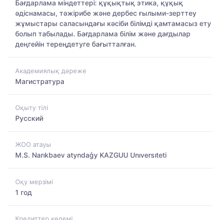
Бағдарлама міндеттері: құқықтық этика, құқық
әдіснамасы, тәжірибе және дербес ғылыми-зерттеу
жұмыстары саласындағы кәсіби білімді қамтамасыз ету
болып табылады. Бағдарлама білім және дағдылар
деңгейін тереңдетуге бағытталған.
Академиялық дәреже
Магистратура
Оқыту тілі
Русский
ЖОО атауы
M.S. Narıkbaev atyndaģy KAZGUU Unıversıteti
Оқу мерзімі
1 год
Кредиттер көлемі