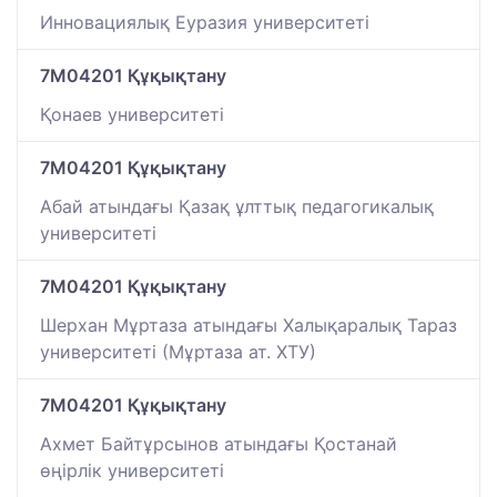
Инновациялық Еуразия университеті
7M04201 Құқықтану
Қонаев университетi
7M04201 Құқықтану
Абай атындағы Қазақ ұлттық педагогикалық
университеті
7M04201 Құқықтану
Шерхан Мұртаза атындағы Халықаралық Тараз
университеті (Мұртаза ат. ХТУ)
7M04201 Құқықтану
Ахмет Байтұрсынов атындағы Қостанай
өңірлік университеті