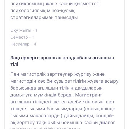
психикасының және кәсіби қызметтегі
психологиялық мінез-құлық
стратегияларымен танысады
Оқу жылы - 1
Семестр - 1
Несиелер - 4
Заңгерлерге арналған қолданбалы ағылшын
тілі
Пән магистрлік зерттеулер жүргізу және
магистрдің кәсіби құзыреттілігін жүзеге асыру
барысында ағылшын тілінің дағдыларын
дамытуға мүмкіндік береді. Магистрант
ағылшын тіліндегі шетел әдебиетін оқып, шет
тілінде ғылыми басылымдарды (соның ішінде
ғылыми мақалаларды) дайындайды, сондай-
ақ зерттеу тақырыбы бойынша кәсіби диалог