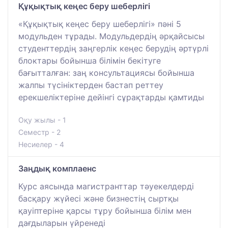
Құқықтық кеңес беру шеберлігі
«Құқықтық кеңес беру шеберлігі» пәні 5
модульден тұрады. Модульдердің әрқайсысы
студенттердің заңгерлік кеңес берудің әртүрлі
блоктары бойынша білімін бекітуге
бағытталған: заң консультациясы бойынша
жалпы түсініктерден бастап реттеу
ерекшеліктеріне дейінгі сұрақтарды қамтиды
Оқу жылы - 1
Семестр - 2
Несиелер - 4
Заңдық комплаенс
Курс аясында магистранттар тәуекелдерді
басқару жүйесі және бизнестің сыртқы
қауіптеріне қарсы тұру бойынша білім мен
дағдыларын үйренеді