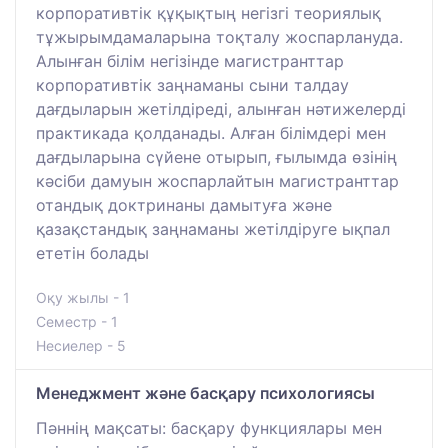
корпоративтік құқықтың негізгі теориялық
тұжырымдамаларына тоқталу жоспарлануда.
Алынған білім негізінде магистранттар
корпоративтік заңнаманы сыни талдау
дағдыларын жетілдіреді, алынған нәтижелерді
практикада қолданады. Алған білімдері мен
дағдыларына сүйене отырып, ғылымда өзінің
кәсіби дамуын жоспарлайтын магистранттар
отандық доктринаны дамытуға және
қазақстандық заңнаманы жетілдіруге ықпал
ететін болады
Оқу жылы - 1
Семестр - 1
Несиелер - 5
Менеджмент және басқару психологиясы
Пәннің мақсаты: басқару функциялары мен