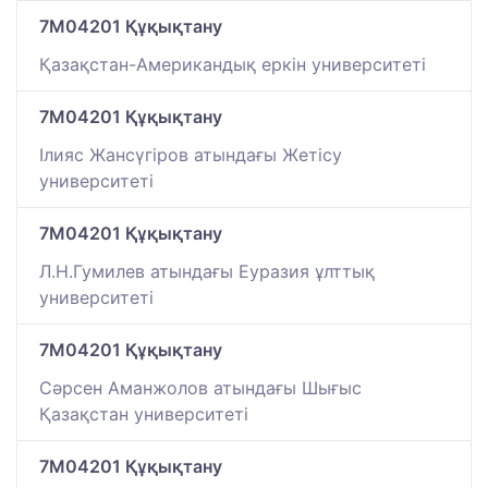
7M04201 Құқықтану
Қазақстан-Американдық еркін университеті
7M04201 Құқықтану
Ілияс Жансүгіров атындағы Жетісу
университеті
7M04201 Құқықтану
Л.Н.Гумилев атындағы Еуразия ұлттық
университеті
7M04201 Құқықтану
Сәрсен Аманжолов атындағы Шығыс
Қазақстан университеті
7M04201 Құқықтану