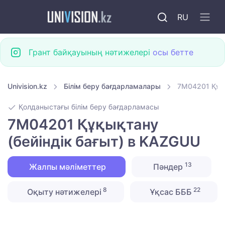
RU
Грант байқауының нәтижелері
осы бетте
Univision.kz
Білім беру бағдарламалары
7M04201 Құқы
Қолданыстағы білім беру бағдарламасы
7M04201 Құқықтану
(бейіндік бағыт) в KAZGUU
13
Жалпы мәліметтер
Пәндер
8
22
Оқыту нәтижелері
Ұқсас БББ