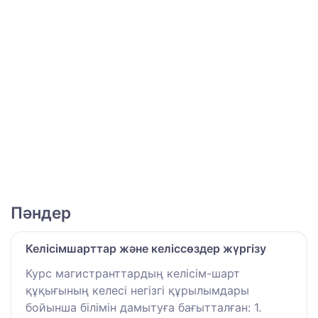
Пәндер
Келісімшарттар және келіссөздер жүргізу
Курс магистранттардың келісім-шарт
құқығының келесі негізгі құрылымдары
бойынша білімін дамытуға бағытталған: 1.