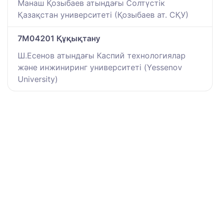
Манаш Қозыбаев атындағы Солтүстік
Қазақстан университеті (Қозыбаев ат. СҚУ)
7M04201 Құқықтану
Ш.Есенов атындағы Каспий технологиялар
және инжиниринг университеті (Yessenov
University)