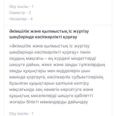
Оқу жылы - 1
Семестр - 2
Несиелер - 4
Әкімшілік және қылмыстық іс жүргізу
шеңберінде кәсіпкерлікті қорғау
«Әкімшілік және қылмыстық іс жүргізу
шеңберінде кәсіпкерлікті қорғау» пәнін
оқудың мақсаты – ең күрделі міндеттерді
шешуге дайын, жеке және заңды тұлғалардың
заңды құқықтары мен мүдделерін шын
мәнінде қорғауға, кәсіпкерлік субъектілерінің
бұзылған құқықтарын қалпына келтіру
мақсатында заң көмегін көрсетуге және
құқықтық мәселелерді шешуге қабілетті
жоғары білікті мамандарды дайындау
Оқу жылы - 1