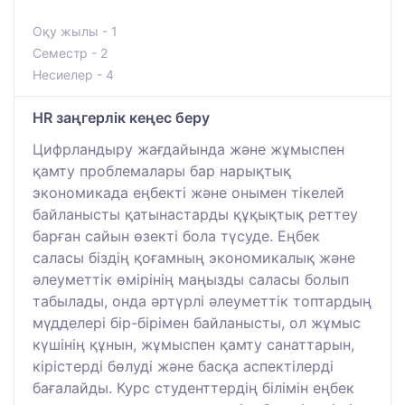
Оқу жылы - 1
Семестр - 2
Несиелер - 4
HR заңгерлік кеңес беру
Цифрландыру жағдайында және жұмыспен
қамту проблемалары бар нарықтық
экономикада еңбекті және онымен тікелей
байланысты қатынастарды құқықтық реттеу
барған сайын өзекті бола түсуде. Еңбек
саласы біздің қоғамның экономикалық және
әлеуметтік өмірінің маңызды саласы болып
табылады, онда әртүрлі әлеуметтік топтардың
мүдделері бір-бірімен байланысты, ол жұмыс
күшінің құнын, жұмыспен қамту санаттарын,
кірістерді бөлуді және басқа аспектілерді
бағалайды. Курс студенттердің білімін еңбек