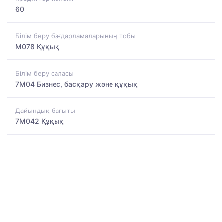
60
Білім беру бағдарламаларының тобы
M078 Құқық
Білім беру саласы
7M04 Бизнес, басқару және құқық
Дайындық бағыты
7M042 Құқық