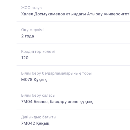
ЖОО атауы
Халел Досмұхамедов атындағы Атырау университет
Оқу мерзімі
2 года
Кредиттер көлемі
120
Білім беру бағдарламаларының тобы
M078 Құқық
Білім беру саласы
7M04 Бизнес, басқару және құқық
Дайындық бағыты
7M042 Құқық