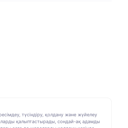
есімдеу, түсіндіру, қолдану және жүйелеу
ғдыларды қалыптастырады, сондай-ақ адамды