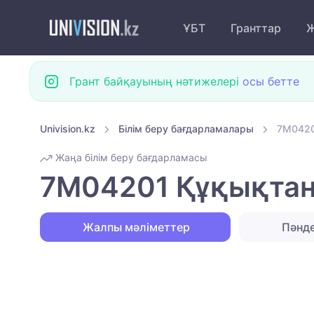
ҰБТ
Гранттар
Ж
Грант байқауының нәтижелері
осы бетте
Univision.kz
Білім беру бағдарламалары
7M0420
Жаңа білім беру бағдарламасы
7M04201 Құқықтану
Жалпы мәліметтер
Пәнд