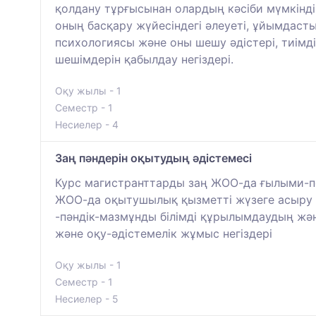
қолдану тұрғысынан олардың кәсіби мүмкіндікт
оның басқару жүйесіндегі әлеуеті, ұйымдасты
психологиясы және оны шешу әдістері, тиімд
шешімдерін қабылдау негіздері.
Оқу жылы - 1
Семестр - 1
Несиелер - 4
Заң пәндерін оқытудың әдістемесі
Курс магистранттарды заң ЖОО-да ғылыми-пе
ЖОО-да оқытушылық қызметті жүзеге асыру б
-пәндік-мазмұнды білімді құрылымдаудың жә
және оқу-әдістемелік жұмыс негіздері
Оқу жылы - 1
Семестр - 1
Несиелер - 5