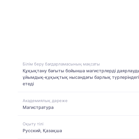
Білім беру бағдарламасының мақсаты
Құқықтану бағыты бойынша магистрлерді даярлауд
ұйымдық-құқықтық нысандағы барлық түрлеріндегі с
етеді
Академиялық дәреже
Магистратура
Оқыту тілі
Русский, Қазақша