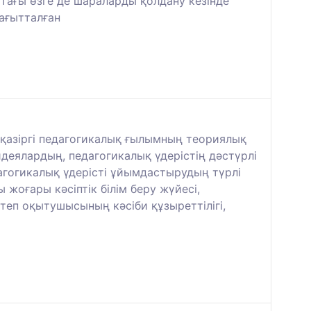
ағы өзге де шараларды қолдану кезінде
ағытталған
қазіргі педагогикалық ғылымның теориялық
еялардың, педагогикалық үдерістің дәстүрлі
агогикалық үдерісті ұйымдастырудың түрлі
жоғары кәсіптік білім беру жүйесі,
еп оқытушысының кәсіби құзыреттілігі,