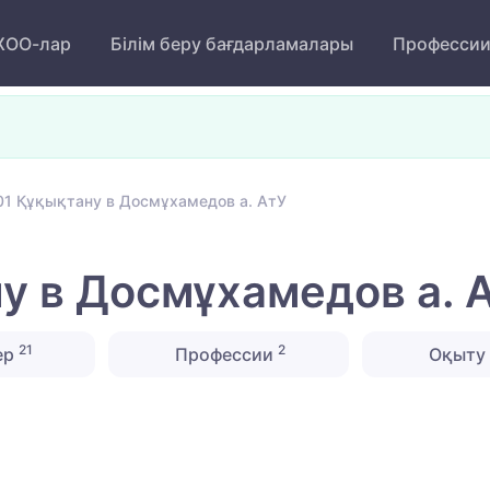
ОО-лар
Білім беру бағдарламалары
Професси
1 Құқықтану в Досмұхамедов а. АтУ
 в Досмұхамедов а. 
21
2
ер
Профессии
Оқыту 