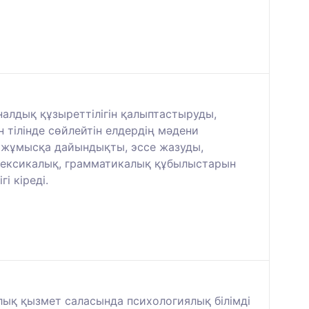
алдық құзыреттілігін қалыптастыруды,
 тілінде сөйлейтін елдердің мәдени
а жұмысқа дайындықты, эссе жазуды,
 лексикалық, грамматикалық құбылыстарын
і кіреді.
лық қызмет саласында психологиялық білімді