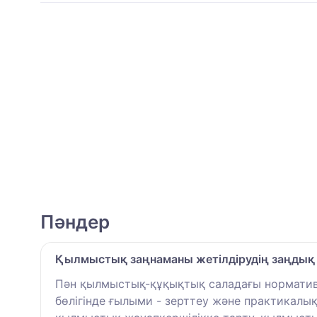
Пәндер
Қылмыстық заңнаманы жетілдірудің заңдық
Пән қылмыстық-құқықтық саладағы нормативті
бөлігінде ғылыми - зерттеу және практикалы