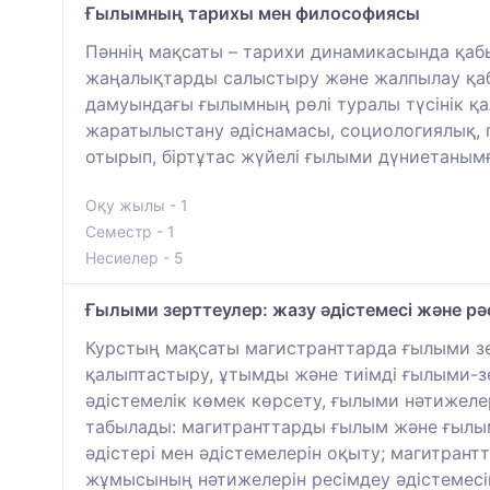
Ғылымның тарихы мен философиясы
Пәннің мақсаты – тарихи динамикасында қаб
жаңалықтарды салыстыру және жалпылау қабі
дамуындағы ғылымның рөлі туралы түсінік қ
жаратылыстану әдіснамасы, социологиялық, г
отырып, біртұтас жүйелі ғылыми дүниетанымға
Оқу жылы - 1
Семестр - 1
Несиелер - 5
Ғылыми зерттеулер: жазу әдістемесі және рәс
Курстың мақсаты магистранттарда ғылыми зер
қалыптастыру, ұтымды және тиімді ғылыми-
әдістемелік көмек көрсету, ғылыми нәтижеле
табылады: магитранттарды ғылым және ғылы
әдістері мен әдістемелерін оқыту; магитран
жұмысының нәтижелерін ресімдеу әдістемесі