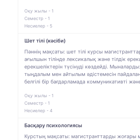
Оқу жылы - 1
Семестр - 1
Несиелер - 5
Шет тілі (кәсіби)
Пәннің мақсаты: шет тілі курсы магистрантт
ағылшын тілінде лексикалық және тілдік ерек
ерекшеліктерін түсінуді көздейді. Мыналард
тыңдалым мен айтылым әдістемесін пайдалан
белгілі бір бағдарламада коммуникативті және 
Оқу жылы - 1
Семестр - 1
Несиелер - 4
Басқару психологиясы
Курстың мақсаты: магистранттарды жоғары м