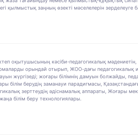
қ жаза тағайындау немесе қылмыстық-құқықтық сипатт
гі қылмыстық заңның өзекті мәселелерін зерделеуге б
ктеп оқытушысының кәсіби-педагогикалық мәдениетін, 
ырмаларды орындай отырып, ЖОО-дағы педагогикалық ид
уын жүргізеді; жоғары білімнің дамуын болжайды, пед
ы білім берудің заманауи парадигмасы, Қазақстандағы 
икалық зерттеудің әдіснамалық аппараты, Жоғары мект
жаңа білім беру технологиялары.