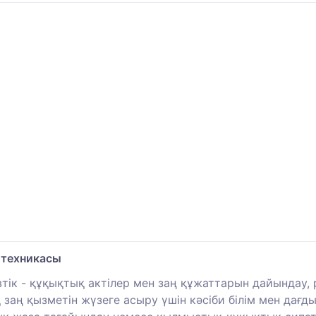
 техникасы
к - құқықтық актілер мен заң құжаттарын дайындау, р
қ заң қызметін жүзеге асыру үшін кәсіби білім мен да