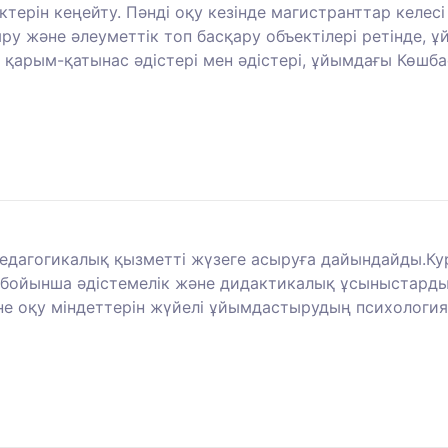
ерін кеңейту. Пәнді оқу кезінде магистранттар келесі 
ру және әлеуметтік топ басқару объектілері ретінде, 
і қарым-қатынас әдістері мен әдістері, ұйымдағы Көш
дагогикалық қызметті жүзеге асыруға дайындайды.Кур
ойынша әдістемелік және дидактикалық ұсыныстарды 
не оқу міндеттерін жүйелі ұйымдастырудың психологи