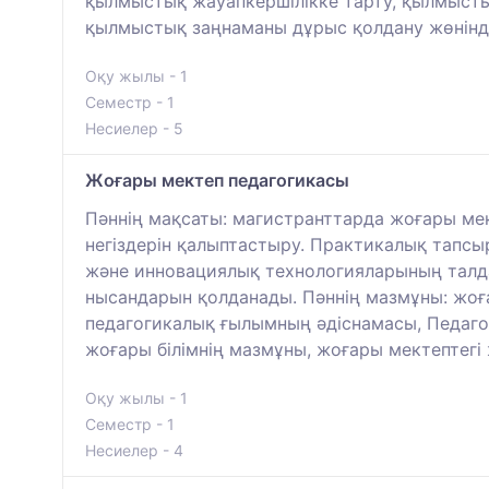
қылмыстық жауапкершілікке тарту, қылмысты
қылмыстық заңнаманы дұрыс қолдану жөнінде
Оқу жылы - 1
Семестр - 1
Несиелер - 5
Жоғары мектеп педагогикасы
Пәннің мақсаты: магистранттарда жоғары ме
негіздерін қалыптастыру. Практикалық тапс
және инновациялық технологияларының талда
нысандарын қолданады. Пәннің мазмұны: жоғар
педагогикалық ғылымның әдіснамасы, Педагог
жоғары білімнің мазмұны, жоғары мектептегі 
Оқу жылы - 1
Семестр - 1
Несиелер - 4