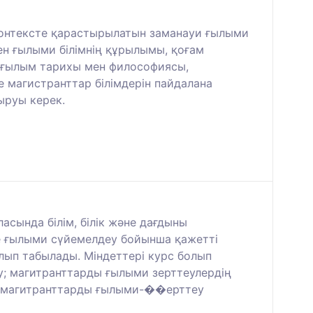
контексте қарастырылатын заманауи ғылыми
н ғылыми білімнің құрылымы, қоғам
: ғылым тарихы мен философиясы,
 магистранттар білімдерін пайдалана
ыруы керек.
сында білім, білік және дағдыны
е ғылыми сүйемелдеу бойынша қажетті
лып табылады. Міндеттері курс болып
; магитранттарды ғылыми зерттеулердің
ту; магитранттарды ғылыми-��ерттеу