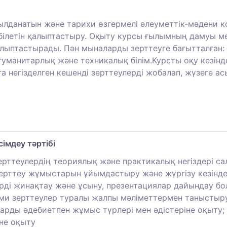
ылданатын және тарихи өзгермелі әлеуметтік-мәдени 
летін қалыптастыру. Оқыту курсы ғылымның дамуы ме
алыптастырады. Пән мыналарды зерттеуге бағытталған
уманитарлық және техникалық білім.Курсты оқу кезінде
 негізделген кешенді зерттеулерді жобалап, жүзеге ас
імдеу тәртібі
ттеулердің теориялық және практикалық негіздері сала
зерттеу жұмыстарын ұйымдастыру және жүргізу кезінд
рді жинақтау және ұсыну, презентациялар дайындау бо
ми зерттеулер туралы жалпы мәліметтермен таныстыру
ттарды әдебиетпен жұмыс түрлері мен әдістеріне оқы
не оқыту