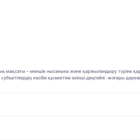
ың мақсаты – меншік нысанына және қаржыландыру түріне қ
убъетілердің кәсіби қызметіне екінші деңгейлі -жоғары дәр