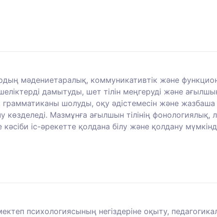
ардың мәдениетаралық, коммуникативтік және функцион
шеліктерді дамытуды, шет тілін меңгеруді және ағылшын
ы: грамматиканы шолуды, оқу әдістемесін және жазбаш
у көзделеді. Мазмұнға ағылшын тілінің фонологиялық,
кәсіби іс-әрекетте қолдана білу және қолдану мүмкіндіг
ектеп психологиясының негіздеріне оқыту, педагогика