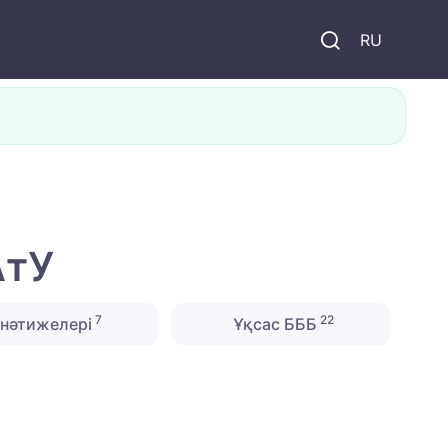
и
RU
АтУ
7
22
нәтижелері
Ұқсас БББ