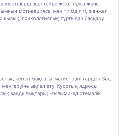
аспектілерді зерттейді: жеке тұлға және
ұйымның мотивациясы мен тиімділігі, жанжал
басшылық, психологиялық тұрғыдан басқару
стың негізгі мақсаты-магистранттардың Заң
меңгеруіне ықпал ету. Курстың ядросы:
ялық заңдылықтары; -ғылыми-әдістемелік