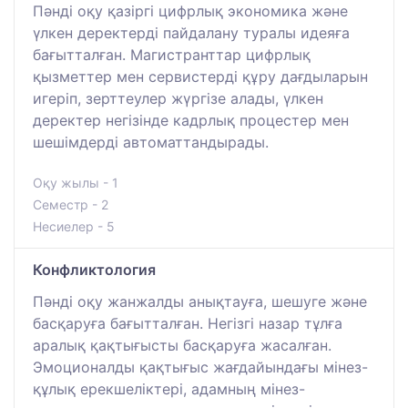
Пәнді оқу қазіргі цифрлық экономика және
үлкен деректерді пайдалану туралы идеяға
бағытталған. Магистранттар цифрлық
қызметтер мен сервистерді құру дағдыларын
игеріп, зерттеулер жүргізе алады, үлкен
деректер негізінде кадрлық процестер мен
шешімдерді автоматтандырады.
Оқу жылы - 1
Семестр - 2
Несиелер - 5
Конфликтология
Пәнді оқу жанжалды анықтауға, шешуге және
басқаруға бағытталған. Негізгі назар тұлға
аралық қақтығысты басқаруға жасалған.
Эмоционалды қақтығыс жағдайындағы мінез-
құлық ерекшеліктері, адамның мінез-