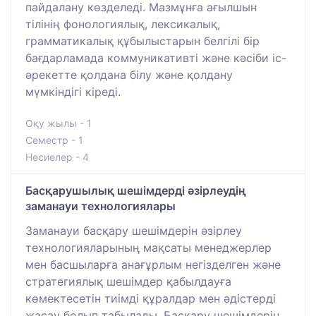
пайдалану көзделеді. Мазмұнға ағылшын
тілінің фонологиялық, лексикалық,
грамматикалық құбылыстарын белгілі бір
бағдарламада коммуникативті және кәсіби іс-
әрекетте қолдана білу және қолдану
мүмкіндігі кіреді.
Оқу жылы - 1
Семестр - 1
Несиелер - 4
Басқарушылық шешімдерді әзірлеудің
заманауи технологиялары
Заманауи басқару шешімдерін әзірлеу
технологияларының мақсаты менеджерлер
мен басшыларға анағұрлым негізделген және
стратегиялық шешімдер қабылдауға
көмектесетін тиімді құралдар мен әдістерді
жасау болып табылады. Басқару шешімдерін