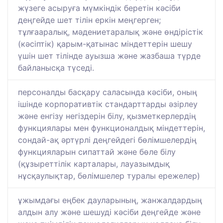
жүзеге асыруға мүмкіндік беретін кәсіби
деңгейде шет тілін еркін меңгерген;
тұлғааралық, мәдениетаралық және өндірістік
(кәсіптік) қарым-қатынас міндеттерін шешу
үшін шет тілінде ауызша және жазбаша түрде
байланысқа түседі.
персоналды басқару саласында кәсіби, оның
ішінде корпоративтік стандарттарды әзірлеу
және енгізу негіздерін білу, қызметкерлердің
функциялары мен функционалдық міндеттерін,
сондай-ақ әртүрлі деңгейдегі бөлімшелердің
функцияларын сипаттай және бөле білу
(құзыреттілік карталары, лауазымдық
нұсқаулықтар, бөлімшелер туралы ережелер)
ұжымдағы еңбек дауларының, жанжалдардың
алдын алу және шешуді кәсіби деңгейде және