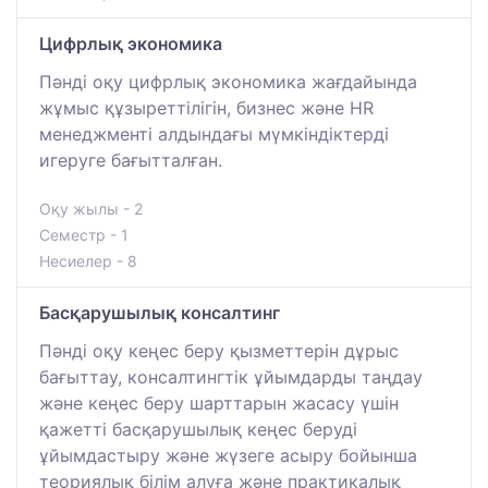
Цифрлық экономика
Пәнді оқу цифрлық экономика жағдайында
жұмыс құзыреттілігін, бизнес және HR
менеджменті алдындағы мүмкіндіктерді
игеруге бағытталған.
Оқу жылы - 2
Семестр - 1
Несиелер - 8
Басқарушылық консалтинг
Пәнді оқу кеңес беру қызметтерін дұрыс
бағыттау, консалтингтік ұйымдарды таңдау
және кеңес беру шарттарын жасасу үшін
қажетті басқарушылық кеңес беруді
ұйымдастыру және жүзеге асыру бойынша
теориялық білім алуға және практикалық