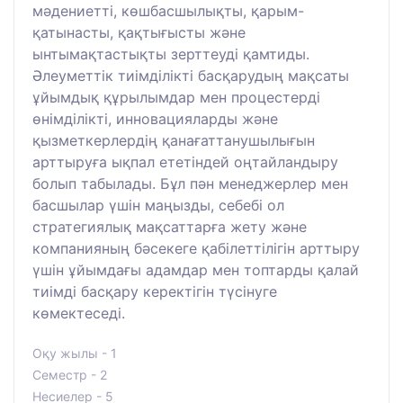
мәдениетті, көшбасшылықты, қарым-
қатынасты, қақтығысты және
ынтымақтастықты зерттеуді қамтиды.
Әлеуметтік тиімділікті басқарудың мақсаты
ұйымдық құрылымдар мен процестерді
өнімділікті, инновацияларды және
қызметкерлердің қанағаттанушылығын
арттыруға ықпал ететіндей оңтайландыру
болып табылады. Бұл пән менеджерлер мен
басшылар үшін маңызды, себебі ол
стратегиялық мақсаттарға жету және
компанияның бәсекеге қабілеттілігін арттыру
үшін ұйымдағы адамдар мен топтарды қалай
тиімді басқару керектігін түсінуге
көмектеседі.
Оқу жылы - 1
Семестр - 2
Несиелер - 5