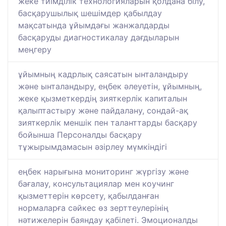
жеке тиімділік технологияларын қолдана білу,
басқарушылық шешімдер қабылдау
мақсатында ұйымдағы жанжалдарды
басқаруды диагностикалау дағдыларын
меңгеру
ұйымның кадрлық саясатын ынталандыру
және ынталандыру, еңбек әлеуетін, ұйымның,
жеке қызметкердің зияткерлік капиталын
қалыптастыру және пайдалану, сондай-ақ
зияткерлік меншік пен таланттарды басқару
бойынша Персоналды басқару
тұжырымдамасын әзірлеу мүмкіндігі
еңбек нарығына мониторинг жүргізу және
бағалау, консультациялар мен коучинг
қызметтерін көрсету, қабылданған
нормаларға сәйкес өз зерттеулерінің
нәтижелерін баяндау қабілеті. Эмоционалды