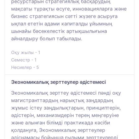
ресурстарын стратегиялық басқарудың
мақсаты тұрақты өсуге, инновацияларға және
бизнес стратегиясын сәтті жүзеге асыруға
ықпал ететін адами капиталды ұйымның
шынайы бәсекелестік артықшылығына
айналдыру болып табылады.
Оқу жылы - 1
Семестр - 1
Несиелер - 5
Экономикалық зерттеулер әдістемесі
Экономикалық зерттеу әдістемесі пәнді оқу
магистранттардың нарықтық заңдардың
жұмыс істеу заңдылықтарын, принциптерін,
әдістерін, механизмдерін терең меңгеруіне
және алынған білімді практикада кәсіби
қолдануға, Экономикалық зерттеулер
әдіснамасы бойынша ғылыми зерттеулерді