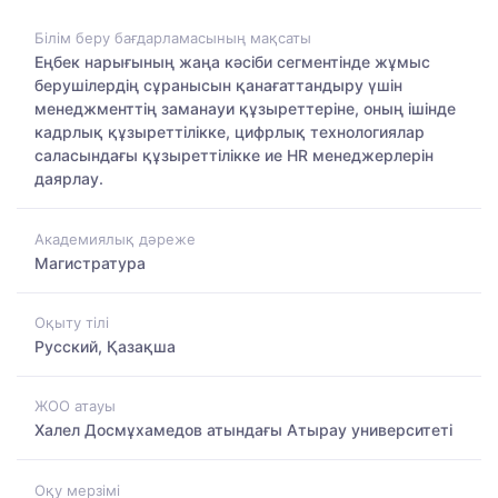
Білім беру бағдарламасының мақсаты
Еңбек нарығының жаңа кәсіби сегментінде жұмыс
берушілердің сұранысын қанағаттандыру үшін
менеджменттің заманауи құзыреттеріне, оның ішінде
кадрлық құзыреттілікке, цифрлық технологиялар
саласындағы құзыреттілікке ие HR менеджерлерін
даярлау.
Академиялық дәреже
Магистратура
Оқыту тілі
Русский, Қазақша
ЖОО атауы
Халел Досмұхамедов атындағы Атырау университеті
Оқу мерзімі