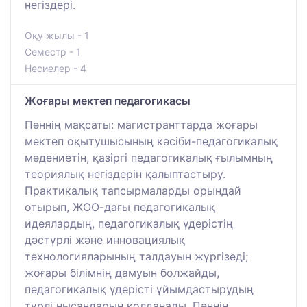
негіздері.
Оқу жылы - 1
Семестр - 1
Несиелер - 4
Жоғары мектеп педагогикасы
Пәннің мақсаты: магистранттарда жоғары
мектеп оқытушысының кәсіби-педагогикалық
мәдениетін, қазіргі педагогикалық ғылымның
теориялық негіздерін қалыптастыру.
Практикалық тапсырмаларды орындай
отырып, ЖОО-дағы педагогикалық
идеялардың, педагогикалық үдерістің
дәстүрлі және инновациялық
технологияларының талдауын жүргізеді;
жоғары білімнің дамуын болжайды,
педагогикалық үдерісті ұйымдастырудың
түрлі нысандарын қолданады. Пәннің