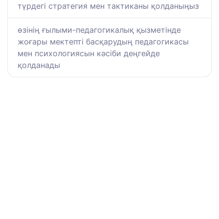
түрдегі стратегия мен тактиканы қолданыңыз
өзінің ғылыми-педагогикалық қызметінде
жоғары мектепті басқарудың педагогикасы
мен психологиясын кәсіби деңгейде
қолданады