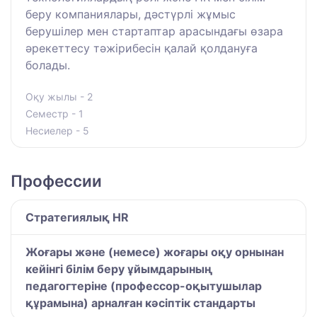
беру компаниялары, дәстүрлі жұмыс
берушілер мен стартаптар арасындағы өзара
әрекеттесу тәжірибесін қалай қолдануға
болады.
Оқу жылы - 2
Семестр - 1
Несиелер - 5
Профессии
Стратегиялық HR
Жоғары және (немесе) жоғары оқу орнынан
кейінгі білім беру ұйымдарының
педагогтеріне (профессор-оқытушылар
құрамына) арналған кәсіптік стандарты