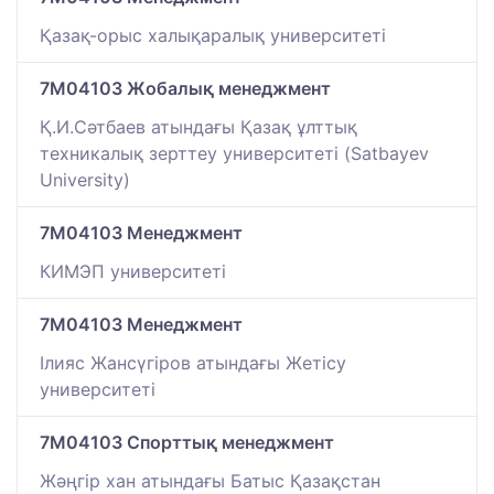
Қазақ-орыс халықаралық университеті
7M04103 Жобалық менеджмент
Қ.И.Сәтбаев атындағы Қазақ ұлттық
техникалық зерттеу университеті (Satbayev
University)
7M04103 Менеджмент
КИМЭП университеті
7M04103 Менеджмент
Ілияс Жансүгіров атындағы Жетісу
университеті
7M04103 Спорттық менеджмент
Жәңгір хан атындағы Батыс Қазақстан