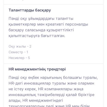
Таланттарды басқару
Пәнді оқу ұйымдардағы талантты
қызметкерлер мен креативті персоналды
басқару саласында құзыреттілікті
қалыптастыруға бағытталған.
Оқу жылы - 2
Семестр - 1
Несиелер - 5
HR менеджментінің трендтері
Пәнді оқу еңбек нарығының болашағы туралы,
HR-дегі инновациялар туралы және олармен
не істеу керек, HR компаниялары жаңа
инновациялық тәжірибелерді қалай біріктіре
алады, HR менеджментіндегі
технологиялардың рөлі және HR мен білім