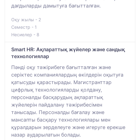
дағдыларды дамытуға бағытталған.
Оқу жылы - 2
Семестр - 1
Несиелер - 8
Smart HR: Ақпараттық жүйелер және сандық
технологиялар
Пәнді оқу тәжірибеге бағытталған және
серіктес компаниялардың өкілдерін оқытуға
қатысуды қарастырады. Магистранттар
цифрлық технологияларды қолдану,
персоналды басқарудың ақпараттық
жүйелерін пайдалану тәжірибесімен
танысады. Персоналды бағалау және
мансапты басқару технологиялары мен
құралдарын зерделеуге және игеруге ерекше
назар аударылатын болады.