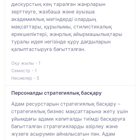
дискурстың кең таралған жанрларын
зерттеуге, жазбаша және ауызша
академиялық мәтіндерді олардың
мақсаттары, құрылымы, стилистикалық
ерекшеліктері, жанрлық айырмашылықтары
туралы идея негізінде құру дағдыларын
қалыптастыруға бағытталған.
Оқу жылы - 1
Семестр - 1
Несиелер - 5
Персоналды стратегиялық басқару
Адам ресурстарын стратегиялық басқару –
стратегиялық бизнес мақсаттарына жету үшін
ұйымдағы адами капиталды тиімді басқаруға
бағытталған стратегияларды әзірлеу және
жүзеге асырумен айналысатын пән. Адам