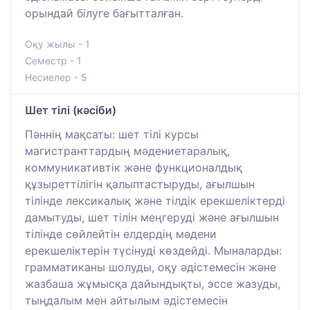
орындай білуге бағытталған.
Оқу жылы - 1
Семестр - 1
Несиелер - 5
Шет тілі (кәсіби)
Пәннің мақсаты: шет тілі курсы
магистранттардың мәдениетаралық,
коммуникативтік және функционалдық
құзыреттілігін қалыптастыруды, ағылшын
тілінде лексикалық және тілдік ерекшеліктерді
дамытуды, шет тілін меңгеруді және ағылшын
тілінде сөйлейтін елдердің мәдени
ерекшеліктерін түсінуді көздейді. Мыналарды:
грамматиканы шолуды, оқу әдістемесін және
жазбаша жұмысқа дайындықты, эссе жазуды,
тыңдалым мен айтылым әдістемесін