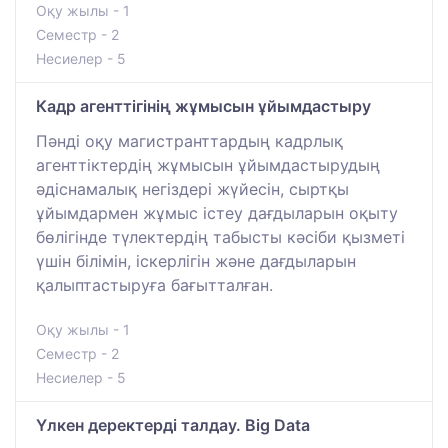
Оқу жылы - 1
Семестр - 2
Несиелер - 5
Кадр агенттігінің жұмысын ұйымдастыру
Пәнді оқу магистранттардың кадрлық
агенттіктердің жұмысын ұйымдастырудың
әдіснамалық негіздері жүйесін, сыртқы
ұйымдармен жұмыс істеу дағдыларын оқыту
бөлігінде түлектердің табысты кәсіби қызметі
үшін білімін, іскерлігін және дағдыларын
қалыптастыруға бағытталған.
Оқу жылы - 1
Семестр - 2
Несиелер - 5
Үлкен деректерді талдау. Big Data