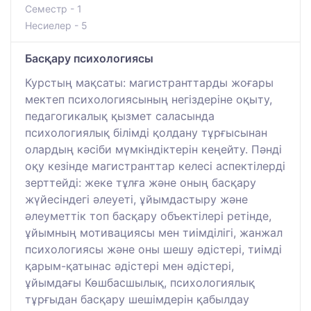
Семестр - 1
Несиелер - 5
Басқару психологиясы
Курстың мақсаты: магистранттарды жоғары
мектеп психологиясының негіздеріне оқыту,
педагогикалық қызмет саласында
психологиялық білімді қолдану тұрғысынан
олардың кәсіби мүмкіндіктерін кеңейту. Пәнді
оқу кезінде магистранттар келесі аспектілерді
зерттейді: жеке тұлға және оның басқару
жүйесіндегі әлеуеті, ұйымдастыру және
әлеуметтік топ басқару объектілері ретінде,
ұйымның мотивациясы мен тиімділігі, жанжал
психологиясы және оны шешу әдістері, тиімді
қарым-қатынас әдістері мен әдістері,
ұйымдағы Көшбасшылық, психологиялық
тұрғыдан басқару шешімдерін қабылдау