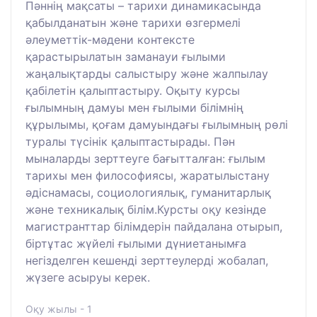
Пәннің мақсаты – тарихи динамикасында
қабылданатын және тарихи өзгермелі
әлеуметтік-мәдени контексте
қарастырылатын заманауи ғылыми
жаңалықтарды салыстыру және жалпылау
қабілетін қалыптастыру. Оқыту курсы
ғылымның дамуы мен ғылыми білімнің
құрылымы, қоғам дамуындағы ғылымның рөлі
туралы түсінік қалыптастырады. Пән
мыналарды зерттеуге бағытталған: ғылым
тарихы мен философиясы, жаратылыстану
әдіснамасы, социологиялық, гуманитарлық
және техникалық білім.Курсты оқу кезінде
магистранттар білімдерін пайдалана отырып,
біртұтас жүйелі ғылыми дүниетанымға
негізделген кешенді зерттеулерді жобалап,
жүзеге асыруы керек.
Оқу жылы - 1