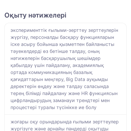
Оқыту нәтижелері
эксперименттік ғылыми-зерттеу зерттеулерін
жүргізу, персоналды басқару функцияларын
іске асыру бойынша қызметпен байланысты
тәуекелдерді өз бетінше талдау, оның
нәтижелерін басқарушылық шешімдер
қабылдау үшін пайдалану, академиялық
ортада коммуникацияның базалық
қағидаттарын меңгеру, Big Data ауқымды
деректерін өңдеу және талдау саласында
терең білімді пайдалану және HR функциясын
цифрландырудың заманауи трендтері мен
процестері туралы түсінікке ие болу
жоғары оқу орындарында ғылыми зерттеулер
жүргізуге және арнайы пәндерді оқытуды