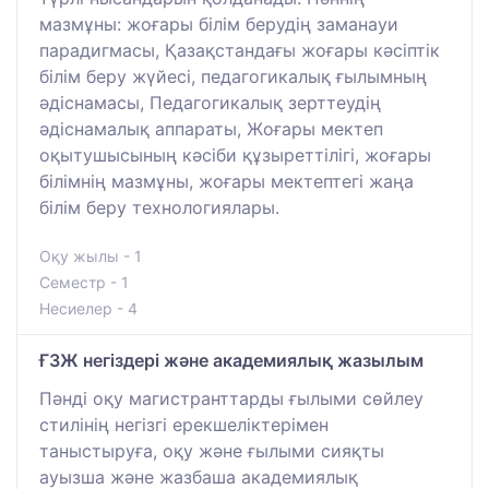
мазмұны: жоғары білім берудің заманауи
парадигмасы, Қазақстандағы жоғары кәсіптік
білім беру жүйесі, педагогикалық ғылымның
әдіснамасы, Педагогикалық зерттеудің
әдіснамалық аппараты, Жоғары мектеп
оқытушысының кәсіби құзыреттілігі, жоғары
білімнің мазмұны, жоғары мектептегі жаңа
білім беру технологиялары.
Оқу жылы - 1
Семестр - 1
Несиелер - 4
ҒЗЖ негіздері және академиялық жазылым
Пәнді оқу магистранттарды ғылыми сөйлеу
стилінің негізгі ерекшеліктерімен
таныстыруға, оқу және ғылыми сияқты
ауызша және жазбаша академиялық