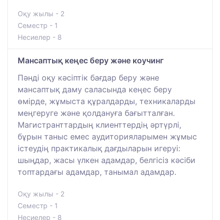
Оқу жылы - 2
Семестр - 1
Несиелер - 8
Мансаптық кеңес беру және коучинг
Пәнді оқу кәсіптік бағдар беру және
мансаптық даму саласында кеңес беру
өмірде, жұмыста құралдарды, техникаларды
меңгеруге және қолдануға бағытталған.
Магистранттардың клиенттердің әртүрлі,
бұрын таныс емес аудиторияларымен жұмыс
істеудің практикалық дағдыларын игеруі:
шыңдар, жасы үлкен адамдар, белгісіз кәсіби
топтардағы адамдар, танымал адамдар.
Оқу жылы - 2
Семестр - 1
Несиелер - 8