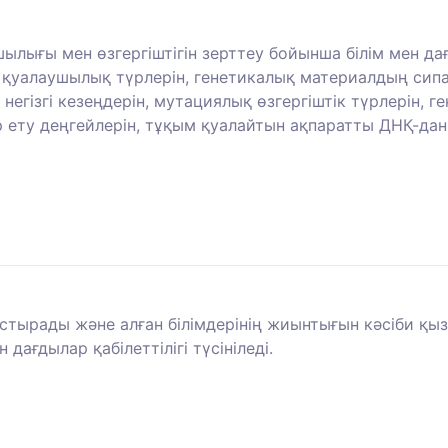
аушылығы мен өзгергіштігін зерттеу бойынша білім мен
м қуалаушылық түрлерін, генетикалық материалдың сип
егізгі кезеңдерін, мутациялық өзгергіштік түрлерін,
ту деңгейлерін, тұқым қуалайтын ақпаратты ДНҚ-дан РН
тастырады және алған білімдерінің жиынтығын кәсіби қы
н дағдылар қабілеттілігі түсініледі.