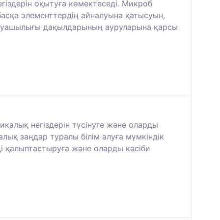
гіздерін оқытуға көмектеседі. Микроб
басқа элементтердің айналуына қатысуын,
аруашылығы дақылдарының ауруларына қарсы
икалық негіздерін түсінуге және оларды
лық заңдар туралы білім алуға мүмкіндік
ді қалыптастыруға және оларды кәсіби