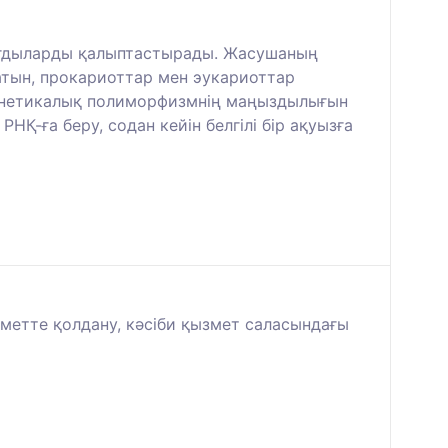
 дағдыларды қалыптастырады. Жасушаның
атын, прокариоттар мен эукариоттар
 генетикалық полиморфизмнің маңыздылығын
Қ-ға беру, содан кейін белгілі бір ақуызға
зметте қолдану, кәсіби қызмет саласындағы