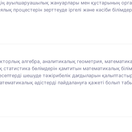
дің ауылшаруашылық жануарлары мен құстарының орга
ық процестерін зерттеуде іргелі және кәсіби білімдер
торлық алгебра, аналитикалық геометрия, математика
статистика бөлімдерін қамтитын математикалық білімн
есептерді шешуде тәжірибелік дағдыларын қалыптастыру
тематикалық әдістерді пайдалануға қажеті болып таб