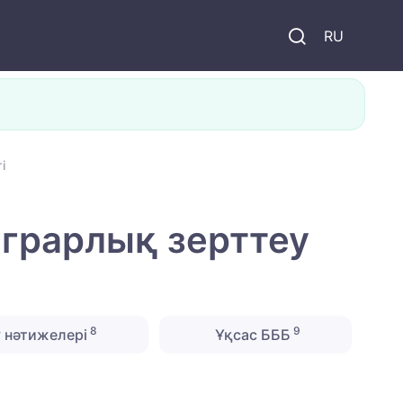
и
RU
і
аграрлық зерттеу
8
9
 нәтижелері
Ұқсас БББ