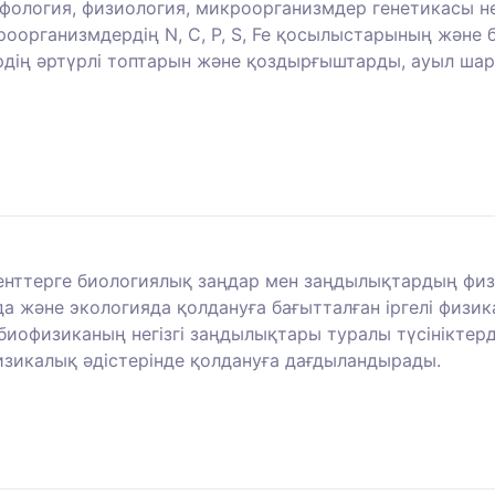
фология, физиология, микроорганизмдер генетикасы не
роорганизмдердің N, C, P, S, Fe қосылыстарының және 
ердің әртүрлі топтарын және қоздырғыштарды, ауыл ш
денттерге биологиялық заңдар мен заңдылықтардың физ
 және экологияда қолдануға бағытталған іргелі физика
 биофизиканың негізгі заңдылықтары туралы түсініктер
изикалық әдістерінде қолдануға дағдыландырады.