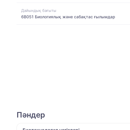
Дайындық бағыты
6B051 Биологиялық және сабақтас ғылымдар
Пәндер
Биотехнология негіздері