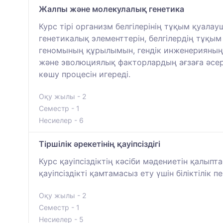
Жалпы және молекулалық генетика
Курс тірі организм белгілерінің тұқым қуал
генетикалық элементтерін, белгілердің тұқы
геномының құрылымын, гендік инженерияның н
және эволюциялық факторлардың ағзаға әсер е
көшу процесін игереді.
Оқу жылы - 2
Семестр - 1
Несиелер - 6
Тіршілік әрекетінің қауіпсіздігі
Курс қауіпсіздіктің кәсіби мәдениетін қалып
қауіпсіздікті қамтамасыз ету үшін біліктілік пе
Оқу жылы - 2
Семестр - 1
Несиелер - 5