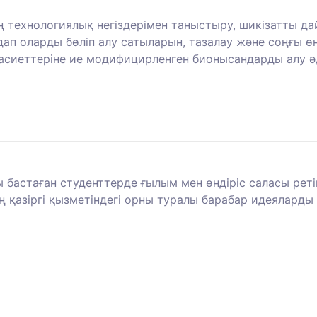
ң технологиялық негіздерімен таныстыру, шикізатты дай
п оларды бөліп алу сатыларын, тазалау және соңғы ө
қасиеттеріне ие модифицирленген бионысандарды алу ә
бастаған студенттерде ғылым мен өндіріс саласы реті
 қазіргі қызметіндегі орны туралы барабар идеяларды