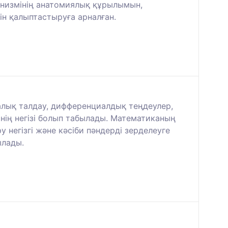
низмінің анатомиялық құрылымын,
ін қалыптастыруға арналған.
лық талдау, дифференциалдық теңдеулер,
ің негізі болып табылады. Математиканың
 негізгі және кәсіби пәндерді зерделеуге
ылады.