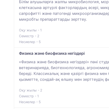
Білім алушыларға жалпы микробиология, мор
клеткасына әртүрлі факторлардың әсері, мик
сапрофитті және патогенді микроорганизмд
микробты препараттарды зерттеу.
Оқу жылы - 1
Семестр - 2
Несиелер - 5
Физика және биофизика негіздері
«Физика және биофизика негіздері» пәні сту
ветеринарияда, биотехнологияда, агрономияда
береді. Классикалық және қазіргі физика мен
қызметте, сондай-ақ өлшеу мен зерттеудің ф
Оқу жылы - 2
Семестр - 1
Несиелер - 5