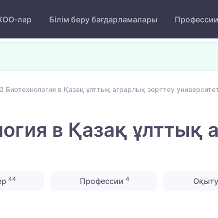
ОО-лар
Білім беру бағдарламалары
Професси
2 Биотехнология в Қазақ ұлттық аграрлық зерттеу университет
огия в Қазақ ұлттық 
44
4
ер
Профессии
Оқыту