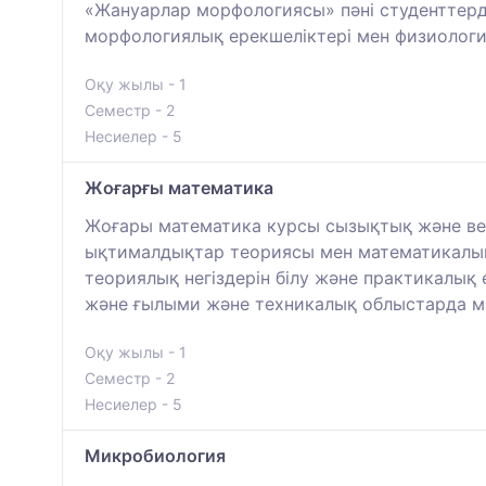
«Жануарлар морфологиясы» пәні студенттер
морфологиялық ерекшеліктері мен физиологиял
Оқу жылы - 1
Семестр - 2
Несиелер - 5
Жоғарғы математика
Жоғары математика курсы сызықтық және век
ықтималдықтар теориясы мен математикалық 
теориялық негіздерін білу және практикалық 
және ғылыми және техникалық облыстарда ма
Оқу жылы - 1
Семестр - 2
Несиелер - 5
Микробиология