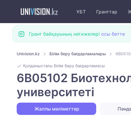
ҰБТ
Гранттар
Ж
Грант байқауының нәтижелері
осы бетте
Univision.kz
Білім беру бағдарламалары
6B0510
Қолданыстағы білім беру бағдарламасы
6B05102 Биотехнол
университеті
Жалпы мәліметтер
Пәнд