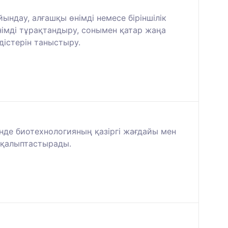
ындау, алғашқы өнімді немесе біріншілік
німді тұрақтандыру, сонымен қатар жаңа
дістерін таныстыру.
нде биотехнологияның қазіргі жағдайы мен
 қалыптастырады.