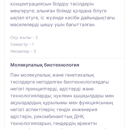
концентрациясын білдіру тәсілдерін
меңгеруге; алынған білімді қолдана білуге
ықпал етуге, іс жүзінде кәсіби дайындықтағы
мәселелерді шешу үшін бағытталған.
Оқу жылы - 2
Семестр - 1
Несиелер - 5
Молекулалық биотехнология
Пән молекулалық және генетикалық
тәсілдерге негізделген биотехнологиядағы
негізгі принциптерді, әдістерді және
технологияларды; нуклеин қышқылдары мен
ақуыздардың құрылымы мен функциясының
негізгі аспектілерін; гендік инженерия
әдістерін, рекомбинанттық ДНҚ
технологияларын; гендердің әрекетін