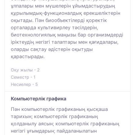
ұлпалары мен мүшелерін ұйымдастырудың
құрылымдық-функционалдық ерекшеліктерін
оқытады. Пән биообъектілерді қоректік
орталарда культивирлеу тәсілдерін,
биотехнологиялық маңызы бар организмдерді
іріктеудің негізгі талаптары мен қағидалары,
оларды сақтау әдістерін оқытуды
қарастырады.
Оқу жылы - 2
Семестр - 1
Несиелер - 5
Компьютерлік графика
Пән компьютерлік графиканың қысқаша
тарихын; компьютерлік графиканың
қолданылу аясын; компьютерлік графиканың
негізгі ұғымдарын; пайдаланылатын