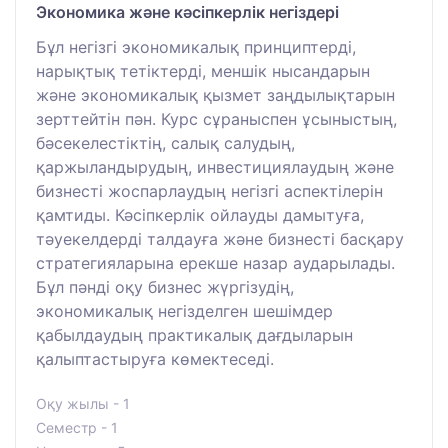
Экономика және кәсіпкерлік негіздері
Бұл негізгі экономикалық принциптерді,
нарықтық тетіктерді, меншік нысандарын
және экономикалық қызмет заңдылықтарын
зерттейтін пән. Курс сұраныспен ұсыныстың,
бәсекелестіктің, салық салудың,
қаржыландырудың, инвестициялаудың және
бизнесті жоспарлаудың негізгі аспектілерін
қамтиды. Кәсіпкерлік ойлауды дамытуға,
тәуекелдерді талдауға және бизнесті басқару
стратегияларына ерекше назар аударылады.
Бұл пәнді оқу бизнес жүргізудің,
экономикалық негізделген шешімдер
қабылдаудың практикалық дағдыларын
қалыптастыруға көмектеседі.
Оқу жылы - 1
Семестр - 1