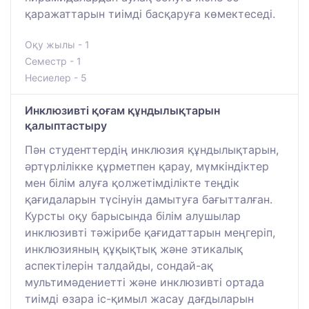
қаражаттарын тиімді басқаруға көмектеседі.
Оқу жылы - 1
Семестр - 1
Несиелер - 5
Инклюзивті қоғам құндылықтарын
қалыптастыру
Пән студенттердің инклюзия құндылықтарын,
әртүрлілікке құрметпен қарау, мүмкіндіктер
мен білім алуға қолжетімділікте теңдік
қағидаларын түсінуін дамытуға бағытталған.
Курсты оқу барысында білім алушылар
инклюзивті тәжірибе қағидаттарын меңгеріп,
инклюзияның құқықтық және этикалық
аспектілерін талдайды, сондай-ақ
мультимәдениетті және инклюзивті ортада
тиімді өзара іс-қимыл жасау дағдыларын