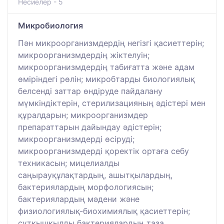
Несиелер - 5
Микробиология
Пән микроорганизмдердің негізгі қасиеттерін;
микроорганизмдердің жіктелуін;
микроорганизмдердің табиғатта және адам
өміріндегі рөлін; микробтарды биологиялық
белсенді заттар өндіруде пайдалану
мүмкіндіктерін, стерилизацияның әдістері мен
құралдарын; микроорганизмдер
препараттарын дайындау әдістерін;
микроорганизмдерді өсіруді;
микроорганизмдерді қоректік ортаға себу
техникасын; мицелиалды
саңырауқұлақтардың, ашытқылардың,
бактериялардың морфологиясын;
бактериялардың мәдени және
физиологиялық-биохимиялық қасиеттерін;
сүтқышқылды бактериялардың таза