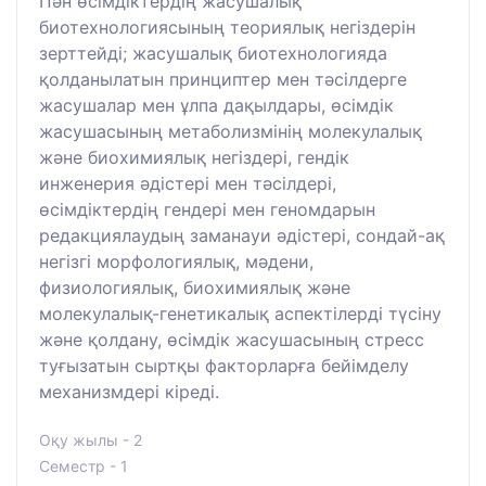
Пән өсімдіктердің жасушалық
биотехнологиясының теориялық негіздерін
зерттейді; жасушалық биотехнологияда
қолданылатын принциптер мен тәсілдерге
жасушалар мен ұлпа дақылдары, өсімдік
жасушасының метаболизмінің молекулалық
және биохимиялық негіздері, гендік
инженерия әдістері мен тәсілдері,
өсімдіктердің гендері мен геномдарын
редакциялаудың заманауи әдістері, сондай-ақ
негізгі морфологиялық, мәдени,
физиологиялық, биохимиялық және
молекулалық-генетикалық аспектілерді түсіну
және қолдану, өсімдік жасушасының стресс
туғызатын сыртқы факторларға бейімделу
механизмдері кіреді.
Оқу жылы - 2
Семестр - 1