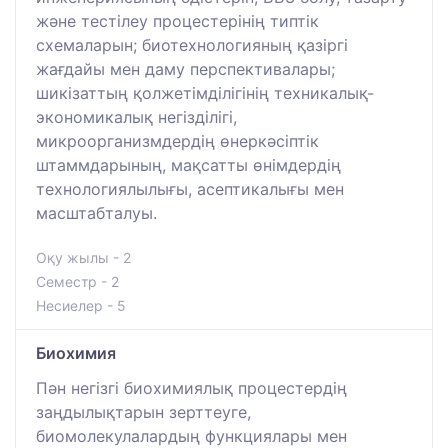
және тестілеу процестерінің типтік
схемаларын; биотехнологияның қазіргі
жағдайы мен даму перспективалары;
шикізаттың қолжетімділігінің техникалық-
экономикалық негізділігі,
микроорганизмдердің өнеркәсіптік
штаммдарының, мақсатты өнімдердің
технологиялылығы, асептикалығы мен
масштабталуы.
Оқу жылы - 2
Семестр - 2
Несиелер - 5
Биохимия
Пән негізгі биохимиялық процестердің
заңдылықтарын зерттеуге,
биомолекулалардың функциялары мен