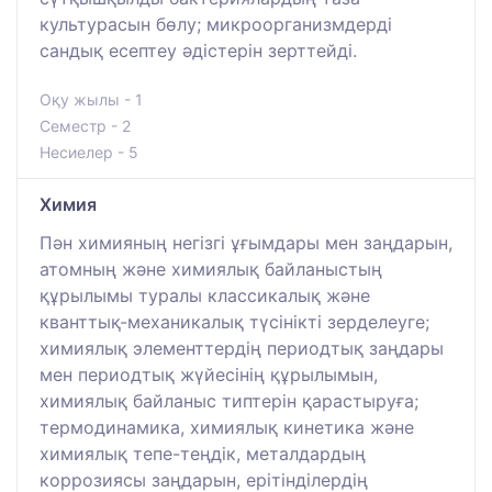
культурасын бөлу; микроорганизмдерді
сандық есептеу әдістерін зерттейді.
Оқу жылы - 1
Семестр - 2
Несиелер - 5
Химия
Пән химияның негізгі ұғымдары мен заңдарын,
атомның және химиялық байланыстың
құрылымы туралы классикалық және
кванттық-механикалық түсінікті зерделеуге;
химиялық элементтердің периодтық заңдары
мен периодтық жүйесінің құрылымын,
химиялық байланыс типтерін қарастыруға;
термодинамика, химиялық кинетика және
химиялық тепе-теңдік, металдардың
коррозиясы заңдарын, ерітінділердің