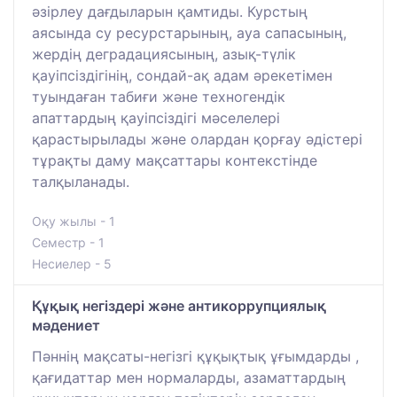
әзірлеу дағдыларын қамтиды. Курстың
аясында су ресурстарының, ауа сапасының,
жердің деградациясының, азық-түлік
қауіпсіздігінің, сондай-ақ адам әрекетімен
туындаған табиғи және техногендік
апаттардың қауіпсіздігі мәселелері
қарастырылады және олардан қорғау әдістері
тұрақты даму мақсаттары контекстінде
талқыланады.
Оқу жылы - 1
Семестр - 1
Несиелер - 5
Құқық негіздері және антикоррупциялық
мәдениет
Пәннің мақсаты-негізгі құқықтық ұғымдарды ,
қағидаттар мен нормаларды, азаматтардың