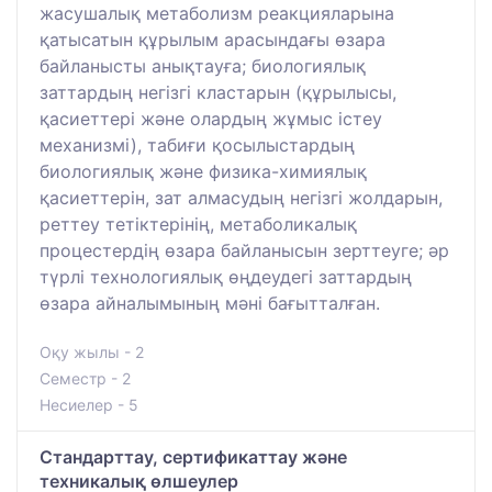
жасушалық метаболизм реакцияларына
қатысатын құрылым арасындағы өзара
байланысты анықтауға; биологиялық
заттардың негізгі кластарын (құрылысы,
қасиеттері және олардың жұмыс істеу
механизмі), табиғи қосылыстардың
биологиялық және физика-химиялық
қасиеттерін, зат алмасудың негізгі жолдарын,
реттеу тетіктерінің, метаболикалық
процестердің өзара байланысын зерттеуге; әр
түрлі технологиялық өңдеудегі заттардың
өзара айналымының мәні бағытталған.
Оқу жылы - 2
Семестр - 2
Несиелер - 5
Стандарттау, сертификаттау және
техникалық өлшеулер