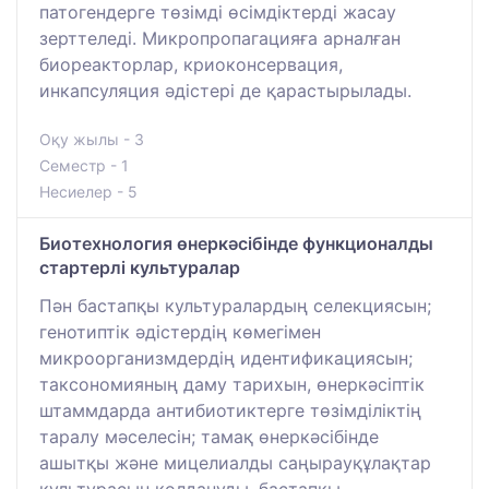
патогендерге төзімді өсімдіктерді жасау
зерттеледі. Микропропагацияға арналған
биореакторлар, криоконсервация,
инкапсуляция әдістері де қарастырылады.
Оқу жылы - 3
Семестр - 1
Несиелер - 5
Биотехнология өнеркәсібінде функционалды
стартерлі культуралар
Пән бастапқы культуралардың селекциясын;
генотиптік әдістердің көмегімен
микроорганизмдердің идентификациясын;
таксономияның даму тарихын, өнеркәсіптік
штаммдарда антибиотиктерге төзімділіктің
таралу мәселесін; тамақ өнеркәсібінде
ашытқы және мицелиалды саңырауқұлақтар
культурасын қолдануды, бастапқы