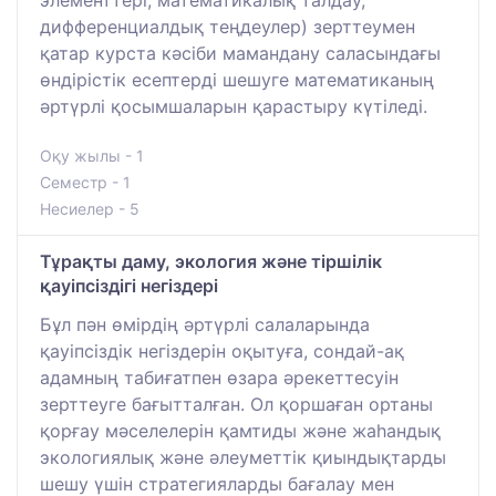
дифференциалдық теңдеулер) зерттеумен
қатар курста кәсіби мамандану саласындағы
өндірістік есептерді шешуге математиканың
әртүрлі қосымшаларын қарастыру күтіледі.
Оқу жылы - 1
Семестр - 1
Несиелер - 5
Тұрақты даму, экология және тіршілік
қауіпсіздігі негіздері
Бұл пән өмірдің әртүрлі салаларында
қауіпсіздік негіздерін оқытуға, сондай-ақ
адамның табиғатпен өзара әрекеттесуін
зерттеуге бағытталған. Ол қоршаған ортаны
қорғау мәселелерін қамтиды және жаһандық
экологиялық және әлеуметтік қиындықтарды
шешу үшін стратегияларды бағалау мен