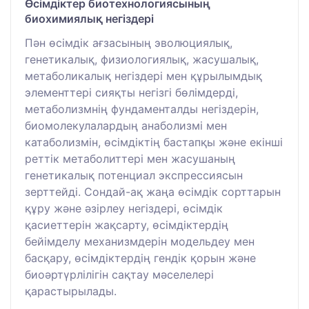
Өсімдіктер биотехнологиясының
биохимиялық негіздері
Пән өсімдік ағзасының эволюциялық,
генетикалық, физиологиялық, жасушалық,
метаболикалық негіздері мен құрылымдық
элементтері сияқты негізгі бөлімдерді,
метаболизмнің фундаменталды негіздерін,
биомолекулалардың анаболизмі мен
катаболизмін, өсімдіктің бастапқы және екінші
реттік метаболиттері мен жасушаның
генетикалық потенциал экспрессиясын
зерттейді. Сондай-ақ жаңа өсімдік сорттарын
құру және әзірлеу негіздері, өсімдік
қасиеттерін жақсарту, өсімдіктердің
бейімделу механизмдерін модельдеу мен
басқару, өсімдіктердің гендік қорын және
биоәртүрлілігін сақтау мәселелері
қарастырылады.