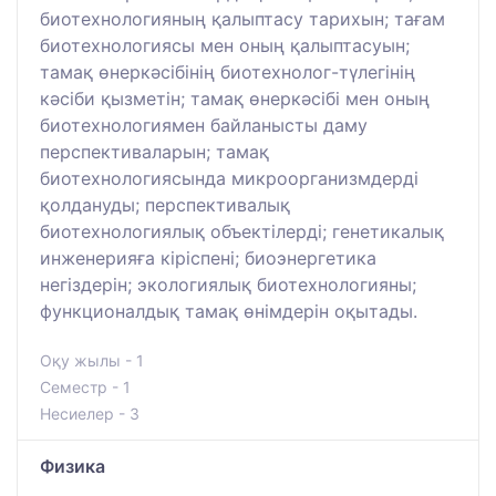
биотехнологияның қалыптасу тарихын; тағам
биотехнологиясы мен оның қалыптасуын;
тамақ өнеркәсібінің биотехнолог-түлегінің
кәсіби қызметін; тамақ өнеркәсібі мен оның
биотехнологиямен байланысты даму
перспективаларын; тамақ
биотехнологиясында микроорганизмдерді
қолдануды; перспективалық
биотехнологиялық объектілерді; генетикалық
инженерияға кіріспені; биоэнергетика
негіздерін; экологиялық биотехнологияны;
функционалдық тамақ өнімдерін оқытады.
Оқу жылы - 1
Семестр - 1
Несиелер - 3
Физика