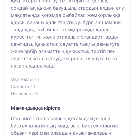
құқықтарын қорғау тетіктерін зерделеу,
сондай-ақ құқық бұзушылықтардың алдын алу
мақсатында қоғамда сыбайлас жемқорлыққа
қарсы сананы қалыптастыру. Курс заңнаманы
талдауды, сыбайлас жемқорлыққа қарсы
күрес тетігін және этикалық стандарттарды
қамтиды. Құқықтық сауаттылықты дамытуға
және әрбір азаматтың құқықтық тәртіп пен
әділеттілікті сақтаудағы рөлін түсінуге баса
назар аударылады.
Оқу жылы - 1
Семестр - 1
Несиелер - 5
Мамандыққа кіріспе
Пән биотехнологияның қоғам дамуы үшін
биотехнологияның маңызын; биотехнология
объектілері мен олардың анықтамаларын;