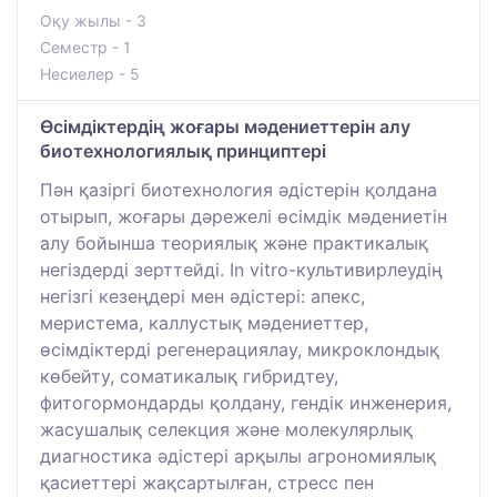
Оқу жылы - 3
Семестр - 1
Несиелер - 5
Өсімдіктердің жоғары мәдениеттерін алу
биотехнологиялық принциптері
Пән қазіргі биотехнология әдістерін қолдана
отырып, жоғары дәрежелі өсімдік мәдениетін
алу бойынша теориялық және практикалық
негіздерді зерттейді. In vitro-культивирлеудің
негізгі кезеңдері мен әдістері: апекс,
меристема, каллустық мәдениеттер,
өсімдіктерді регенерациялау, микроклондық
көбейту, соматикалық гибридтеу,
фитогормондарды қолдану, гендік инженерия,
жасушалық селекция және молекулярлық
диагностика әдістері арқылы агрономиялық
қасиеттері жақсартылған, стресс пен