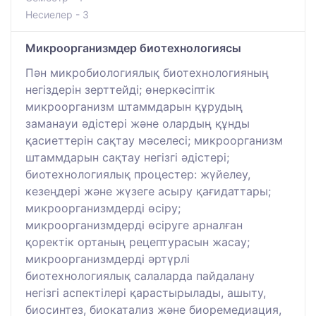
Несиелер - 3
Микроорганизмдер биотехнологиясы
Пән микробиологиялық биотехнологияның
негіздерін зерттейді; өнеркәсіптік
микроорганизм штаммдарын құрудың
заманауи әдістері және олардың құнды
қасиеттерін сақтау мәселесі; микроорганизм
штаммдарын сақтау негізгі әдістері;
биотехнологиялық процестер: жүйелеу,
кезеңдері және жүзеге асыру қағидаттары;
микроорганизмдерді өсіру;
микроорганизмдерді өсіруге арналған
қоректік ортаның рецептурасын жасау;
микроорганизмдерді әртүрлі
биотехнологиялық салаларда пайдалану
негізгі аспектілері қарастырылады, ашыту,
биосинтез, биокатализ және биоремедиация,