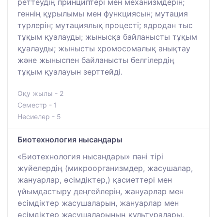
реттеудің принциптері мен механизмдерін;
геннің құрылымы мен функциясын; мутация
түрлерін; мутациялық процесті; ядродан тыс
тұқым қуалауды; жынысқа байланысты тұқым
қуалауды; жынысты хромосомалық анықтау
және жыныспен байланысты белгілердің
тұқым қуалауын зерттейді.
Оқу жылы - 2
Семестр - 1
Несиелер - 5
Биотехнология нысандары
«Биотехнология нысандары» пәні тірі
жүйелердің (микроорганизмдер, жасушалар,
жануарлар, өсімдіктер,) қасиеттері мен
ұйымдастыру деңгейлерін, жануарлар мен
өсімдіктер жасушаларын, жануарлар мен
өсімдіктер жасушаларының культуралары,