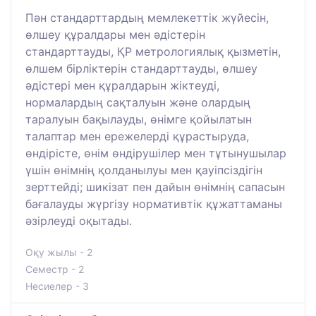
Пән стандарттардың мемлекеттік жүйесін,
өлшеу құралдары мен әдістерін
стандарттауды, ҚР метрологиялық қызметін,
өлшем бірліктерін стандарттауды, өлшеу
әдістері мен құралдарын жіктеуді,
нормалардың сақталуын және олардың
таралуын бақылауды, өнімге қойылатын
талаптар мен ережелерді құрастыруда,
өндірісте, өнім өндірушілер мен тұтынушылар
үшін өнімнің қолданылуы мен қауіпсіздігін
зерттейді; шикізат пен дайын өнімнің сапасын
бағалауды жүргізу нормативтік құжаттаманы
әзірлеуді оқытады.
Оқу жылы - 2
Семестр - 2
Несиелер - 3