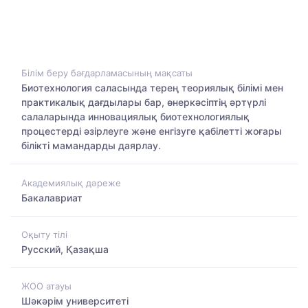
Білім беру бағдарламасының мақсаты
Биотехнология саласында терең теориялық білімі мен
практикалық дағдылары бар, өнеркәсіптің әртүрлі
салаларында инновациялық биотехнологиялық
процестерді әзірлеуге және енгізуге қабілетті жоғары
білікті мамандарды даярлау.
Академиялық дәреже
Бакалавриат
Оқыту тілі
Русский, Қазақша
ЖОО атауы
Шәкәрім университеті