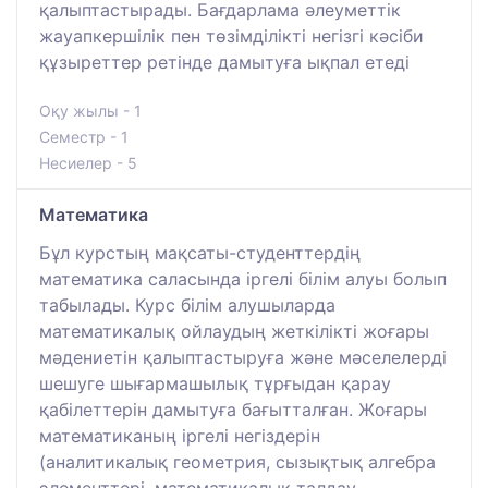
қалыптастырады. Бағдарлама әлеуметтік
жауапкершілік пен төзімділікті негізгі кәсіби
құзыреттер ретінде дамытуға ықпал етеді
Оқу жылы - 1
Семестр - 1
Несиелер - 5
Математика
Бұл курстың мақсаты-студенттердің
математика саласында іргелі білім алуы болып
табылады. Курс білім алушыларда
математикалық ойлаудың жеткілікті жоғары
мәдениетін қалыптастыруға және мәселелерді
шешуге шығармашылық тұрғыдан қарау
қабілеттерін дамытуға бағытталған. Жоғары
математиканың іргелі негіздерін
(аналитикалық геометрия, сызықтық алгебра
элементтері, математикалық талдау,