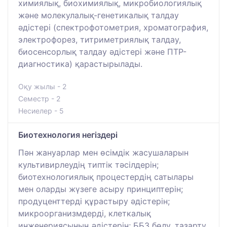
химиялық, биохимиялық, микробиологиялық
және молекулалық-генетикалық талдау
әдістері (спектрофотометрия, хроматография,
электрофорез, титриметриялық талдау,
биосенсорлық талдау әдістері және ПТР-
диагностика) қарастырылады.
Оқу жылы - 2
Семестр - 2
Несиелер - 5
Биотехнология негіздері
Пән жануарлар мен өсімдік жасушаларын
культивирлеудің типтік тәсілдерін;
биотехнологиялық процестердің сатылары
мен оларды жүзеге асыру принциптерін;
продуценттерді құрастыру әдістерін;
микроорганизмдерді, клеткалық
инженериясының әдістерін; ББЗ бөлу, тазарту