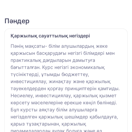
Пәндер
Қаржылық сауаттылық негіздері
Пәнің мақсаты- білім алушылардың жеке
қаржысын басқарудағы негізгі білімдері мен
практикалық дағдыларын дамытуға
бағытталған. Курс негізгі экономикалық
түсініктерді, ұтымды бюджеттеу,
инвестициялау, жинақтау және қаржылық
тәуекелдерден қорғау принциптерін қамтиды.
Несиелеу, инвестициялау, қаржылық қызмет
көрсету мәселелеріне ерекше көңіл бөлінеді.
Бұл курсты аяқтау білім алушыларға
негізделген қаржылық шешімдер қабылдауға,
қарыз тұзақтарынан, қаржылық
пирамидалардан аулақ болуға және өз