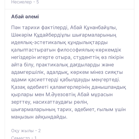
Несиелер - 5
Абай әлемі
Пән тарихи фактілерді, Абай Құнанбайұлы,
Шәкәрім Құдайбердіұлы шығармаларының
идеялық-эстетикалық құндылықтарды
қалыптастыратын философиялық-көркемдік
негіздерін игерте отыра, студенттің өз пікірін
айта білу, практикалық дағдыларды және
адамгершілік, адалдық, көркем мінез сияқты
адами қасиеттерді қабылдауды меңгертеді.
Қазақ әдебиеті қаламгерлерінің данышпандық
қырлары мен М.Әуезовтің Абай мұрасын
зерттеу, насихаттаудағы рөлін,
шығармаларының тарих, әдебиет, ғылым үшін
маңызын айқындайды.
Оқу жылы - 2
Семестр - 1