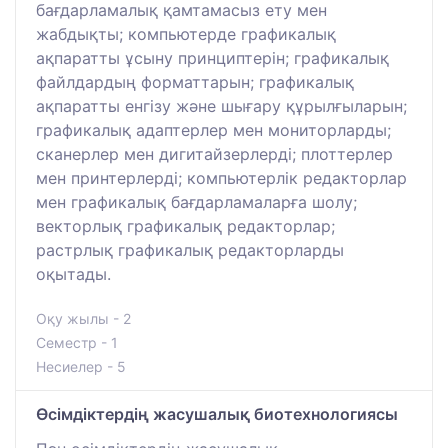
бағдарламалық қамтамасыз ету мен
жабдықты; компьютерде графикалық
ақпаратты ұсыну принциптерін; графикалық
файлдардың форматтарын; графикалық
ақпаратты енгізу және шығару құрылғыларын;
графикалық адаптерлер мен мониторларды;
сканерлер мен дигитайзерлерді; плоттерлер
мен принтерлерді; компьютерлік редакторлар
мен графикалық бағдарламаларға шолу;
векторлық графикалық редакторлар;
растрлық графикалық редакторларды
оқытады.
Оқу жылы - 2
Семестр - 1
Несиелер - 5
Өсімдіктердің жасушалық биотехнологиясы