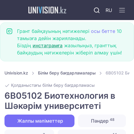
RU
Грант байқауының нәтижелері
осы бетте
10
тамызға дейін жарияланады.
Біздің
инстаграмға
жазылыңыз, гранттық
байқаудың нәтижелерін жіберіп алмау үшін!
Univision.kz
Білім беру бағдарламалары
6B05102 Биот
Қолданыстағы білім беру бағдарламасы
6B05102 Биотехнология в
Шәкәрім университеті
48
Жалпы мәліметтер
Пәндер