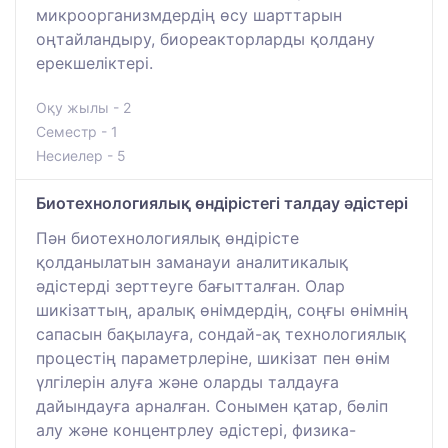
микроорганизмдердің өсу шарттарын
оңтайландыру, биореакторларды қолдану
ерекшеліктері.
Оқу жылы - 2
Семестр - 1
Несиелер - 5
Биотехнологиялық өндірістегі талдау әдістері
Пән биотехнологиялық өндірісте
қолданылатын заманауи аналитикалық
әдістерді зерттеуге бағытталған. Олар
шикізаттың, аралық өнімдердің, соңғы өнімнің
сапасын бақылауға, сондай-ақ технологиялық
процестің параметрлеріне, шикізат пен өнім
үлгілерін алуға және оларды талдауға
дайындауға арналған. Сонымен қатар, бөліп
алу және концентрлеу әдістері, физика-