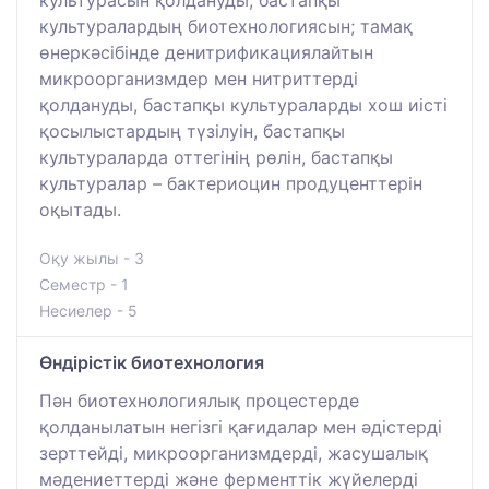
культуралардың биотехнологиясын; тамақ
өнеркәсібінде денитрификациялайтын
микроорганизмдер мен нитриттерді
қолдануды, бастапқы культураларды хош иісті
қосылыстардың түзілуін, бастапқы
культураларда оттегінің рөлін, бастапқы
культуралар – бактериоцин продуценттерін
оқытады.
Оқу жылы - 3
Семестр - 1
Несиелер - 5
Өндірістік биотехнология
Пән биотехнологиялық процестерде
қолданылатын негізгі қағидалар мен әдістерді
зерттейді, микроорганизмдерді, жасушалық
мәдениеттерді және ферменттік жүйелерді