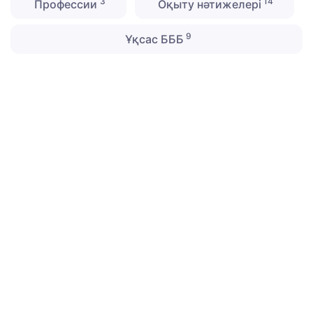
3
14
Профессии
Оқыту нәтижелері
9
Ұқсас БББ