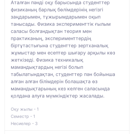
Аталған пәнді оқу барысында студенттер
физиканың барлық бөлімдерінің негізгі
заңдарымен, тұжырымдарымен оқып
танысады. Физика эксперименттік ғылым
саласы болғандықтан теория мен
практиканың, эксперименттердің
біртұтастығына студенттер зертханалық
жұмыстар мен есептер шығару арқылы көз
жеткізеді. Физика техникалық
мамандықтардың негізі болып
табылатындақтан, студенттер пән бойынша
алған алған білімдерін болашақта өз
мамандықтарының кез келген саласында
қолдана алуға мүмкіндіктер жасалады.
Оқу жылы - 1
Семестр - 1
Несиелер - 3