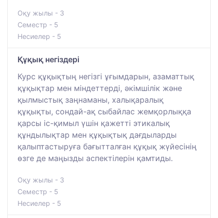
Оқу жылы - 3
Семестр - 5
Несиелер - 5
Құқық негіздері
Курс құқықтың негізгі ұғымдарын, азаматтық
құқықтар мен міндеттерді, әкімшілік және
қылмыстық заңнаманы, халықаралық
құқықты, сондай-ақ сыбайлас жемқорлыққа
қарсы іс-қимыл үшін қажетті этикалық
құндылықтар мен құқықтық дағдыларды
қалыптастыруға бағытталған құқық жүйесінің
өзге де маңызды аспектілерін қамтиды.
Оқу жылы - 3
Семестр - 5
Несиелер - 5