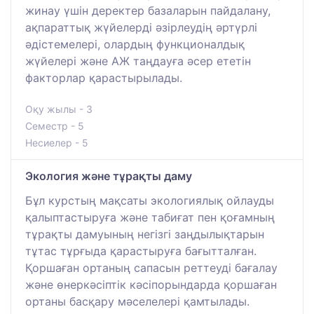
жинау үшін деректер базаларын пайдалану,
ақпараттық жүйелерді әзірлеудің әртүрлі
әдістемелері, олардың функционалдық
жүйелері және АЖ таңдауға әсер ететін
факторлар қарастырылады.
Оқу жылы - 3
Семестр - 5
Несиелер - 5
Экология және тұрақты даму
Бұл курстың мақсаты экологиялық ойлауды
қалыптастыруға және табиғат пен қоғамның
тұрақты дамуының негізгі заңдылықтарын
тұтас тұрғыда қарастыруға бағытталған.
Қоршаған ортаның сапасын реттеуді бағалау
және өнеркәсіптік кәсіпорындарда қоршаған
ортаны басқару мәселелері қамтылады.