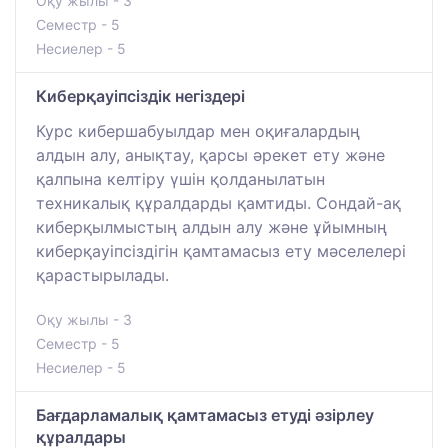
Оқу жылы - 3
Семестр - 5
Несиелер - 5
Киберқауіпсіздік негіздері
Курс кибершабуылдар мен оқиғалардың
алдын алу, анықтау, қарсы әрекет ету және
қалпына келтіру үшін қолданылатын
техникалық құралдарды қамтиды. Сондай-ақ
киберқылмыстың алдын алу және ұйымның
киберқауіпсіздігін қамтамасыз ету мәселелері
қарастырылады.
Оқу жылы - 3
Семестр - 5
Несиелер - 5
Бағдарламалық қамтамасыз етуді әзірлеу
құралдары