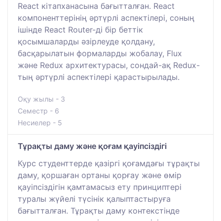
React кітапханасына бағытталған. React
компоненттерінің әртүрлі аспектілері, соның
ішінде React Router-ді бір беттік
қосымшаларды әзірлеуде қолдану,
басқарылатын формаларды жобалау, Flux
және Redux архитектурасы, сондай-ақ Redux-
тың әртүрлі аспектілері қарастырылады.
Оқу жылы - 3
Семестр - 6
Несиелер - 5
Тұрақты даму және қоғам қауіпсіздігі
Курс студенттерде қазіргі қоғамдағы тұрақты
даму, қоршаған ортаны қорғау және өмір
қауіпсіздігін қамтамасыз ету принциптері
туралы жүйелі түсінік қалыптастыруға
бағытталған. Тұрақты даму контекстінде