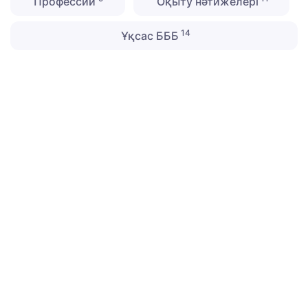
Профессии
Оқыту нәтижелері
14
Ұқсас БББ