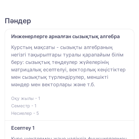
Пәндер
Инженерлерге арналған сызықтық алгебра
Курстың мақсаты - сызықты алгебраның
негізгі тақырыптары туралы қарапайым білім
беру: сызықтық теңдеулер жүйелерінің
матрицалық есептелуі, векторлық кеңістіктер
мен сызықтық түрлендірулер, меншікті
мәндер мен векторлары және т.б.
Оқу жылы - 1
Семестр - 1
Несиелер - 5
Есептеу 1
Курс шектермен және үздіксіз функциялармен