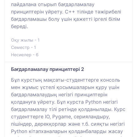
пайдалана отырып бағдарламалау
принциптерін үйрету. C++ тілінде тәжірибелі
бағдарламашы болу үшін қажетті іргелі білім
береді.
Оқу жылы - 1
Семестр - 1
Несиелер - 6
Бағдарламалау принциптері 2
Бұл курстың мақсаты-студенттерге консоль
мен жұмыс үстелі қосымшаларын құру үшін
бағдарламалаудың негізгі принциптерін
қолдануға үйрету. Бұл курста Python негізгі
бағдарламалау тілі ретінде қолданылады. Курс
студенттерге IO, Pygame, серияландыру,
пішіндер, дерекқорлар және т.б. сияқты негізгі
Python кітапханаларын қолданбаларды жасау