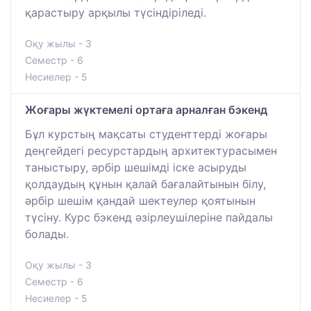
қарастыру арқылы түсіндіріледі.
Оқу жылы - 3
Семестр - 6
Несиелер - 5
Жоғары жүктемелі ортаға арналған бэкенд
Бұл курстың мақсаты студенттерді жоғары
деңгейдегі ресурстардың архитектурасымен
таныстыру, әрбір шешімді іске асыруды
қолдаудың құнын қалай бағалайтынын білу,
әрбір шешім қандай шектеулер қоятынын
түсіну. Курс бэкенд әзірлеушілеріне пайдалы
болады.
Оқу жылы - 3
Семестр - 6
Несиелер - 5