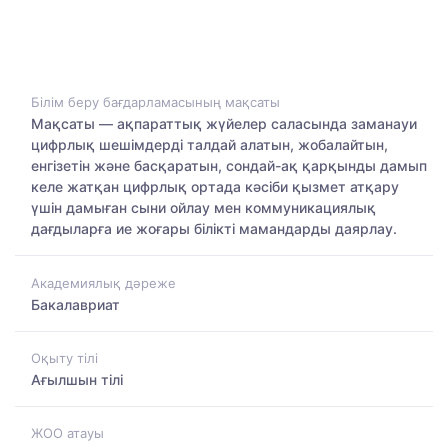
Білім беру бағдарламасының мақсаты
Мақсаты — ақпараттық жүйелер саласында заманауи
цифрлық шешімдерді талдай алатын, жобалайтын,
енгізетін және басқаратын, сондай-ақ қарқынды дамып
келе жатқан цифрлық ортада кәсіби қызмет атқару
үшін дамыған сыни ойлау мен коммуникациялық
дағдыларға ие жоғары білікті мамандарды даярлау.
Академиялық дәреже
Бакалавриат
Оқыту тілі
Ағылшын тілі
ЖОО атауы