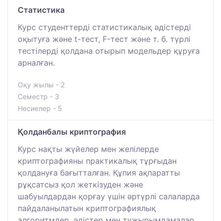
Статистика
Курс студенттерді статистикалық әдістерді
оқытуға және t-тест, F-тест және т. б. түрлі
тестілерді қолдана отырып модельдер құруға
арналған.
Оқу жылы - 2
Семестр - 3
Несиелер - 5
Қолданбалы криптография
Курс нақты жүйелер мен желілерде
криптографияны практикалық тұрғыдан
қолдануға бағытталған. Құпия ақпаратты
рұқсатсыз қол жеткізуден және
шабуылдардан қорғау үшін әртүрлі салаларда
пайдаланылатын криптографиялық
алгоритмдер, әдістер мен тұжырымдамалар