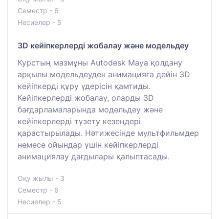
Семестр - 6
Несиелер - 5
3D кейіпкерлерді жобалау және модельдеу
Курстың мазмұны Autodesk Maya қолдану
арқылы модельдеуден анимацияға дейін 3D
кейіпкерді құру үдерісін қамтиды.
Кейіпкерлерді жобалау, оларды 3D
бағдарламаларында модельдеу және
кейіпкерлерді түзету кезеңдері
қарастырылады. Нәтижесінде мультфильмдер
немесе ойындар үшін кейіпкерлерді
анимациялау дағдылары қалыптасады.
Оқу жылы - 3
Семестр - 6
Несиелер - 5