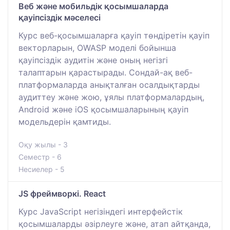
Веб және мобильдік қосымшаларда
қауіпсіздік мәселесі
Курс веб-қосымшаларға қауіп төндіретін қауіп
векторларын, OWASP моделі бойынша
қауіпсіздік аудитін және оның негізгі
талаптарын қарастырады. Сондай-ақ веб-
платформаларда анықталған осалдықтарды
аудиттеу және жою, ұялы платформалардың,
Android және iOS қосымшаларының қауіп
модельдерін қамтиды.
Оқу жылы - 3
Семестр - 6
Несиелер - 5
JS фреймворкі. React
Курс JavaScript негізіндегі интерфейстік
қосымшаларды әзірлеуге және, атап айтқанда,