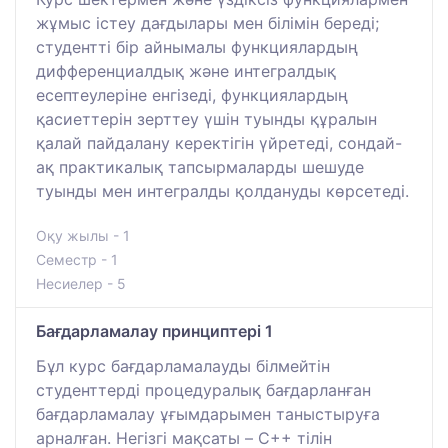
жұмыс істеу дағдылары мен білімін береді;
студентті бір айнымалы функциялардың
дифференциалдық және интегралдық
есептеулеріне енгізеді, функциялардың
қасиеттерін зерттеу үшін туынды құралын
қалай пайдалану керектігін үйретеді, сондай-
ақ практикалық тапсырмаларды шешуде
туынды мен интегралды қолдануды көрсетеді.
Оқу жылы - 1
Семестр - 1
Несиелер - 5
Бағдарламалау принциптері 1
Бұл курс бағдарламалауды білмейтін
студенттерді процедуралық бағдарланған
бағдарламалау ұғымдарымен таныстыруға
арналған. Негізгі мақсаты – C++ тілін