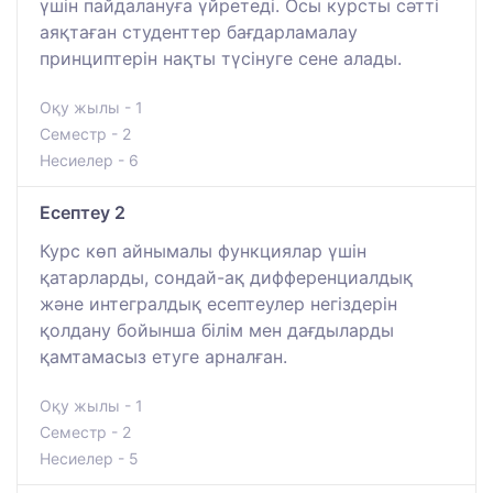
үшін пайдалануға үйретеді. Осы курсты сәтті
аяқтаған студенттер бағдарламалау
принциптерін нақты түсінуге сене алады.
Оқу жылы - 1
Семестр - 2
Несиелер - 6
Есептеу 2
Курс көп айнымалы функциялар үшін
қатарларды, сондай-ақ дифференциалдық
және интегралдық есептеулер негіздерін
қолдану бойынша білім мен дағдыларды
қамтамасыз етуге арналған.
Оқу жылы - 1
Семестр - 2
Несиелер - 5