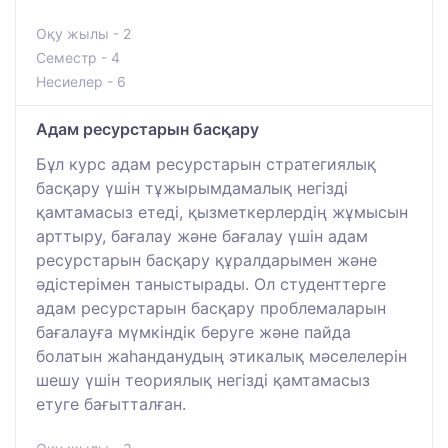
Оқу жылы - 2
Семестр - 4
Несиелер - 6
Адам ресурстарын басқару
Бұл курс адам ресурстарын стратегиялық
басқару үшін тұжырымдамалық негізді
қамтамасыз етеді, қызметкерлердің жұмысын
арттыру, бағалау және бағалау үшін адам
ресурстарын басқару құралдарымен және
әдістерімен таныстырады. Ол студенттерге
адам ресурстарын басқару проблемаларын
бағалауға мүмкіндік беруге және пайда
болатын жаһанданудың этикалық мәселелерін
шешу үшін теориялық негізді қамтамасыз
етуге бағытталған.