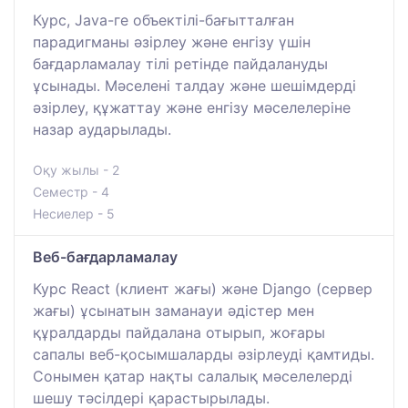
Курс, Java-ге объектілі-бағытталған
парадигманы әзірлеу және енгізу үшін
бағдарламалау тілі ретінде пайдалануды
ұсынады. Мәселені талдау және шешімдерді
әзірлеу, құжаттау және енгізу мәселелеріне
назар аударылады.
Оқу жылы - 2
Семестр - 4
Несиелер - 5
Веб-бағдарламалау
Курс React (клиент жағы) және Django (сервер
жағы) ұсынатын заманауи әдістер мен
құралдарды пайдалана отырып, жоғары
сапалы веб-қосымшаларды әзірлеуді қамтиды.
Сонымен қатар нақты салалық мәселелерді
шешу тәсілдері қарастырылады.