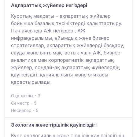
Ақпараттық жүйелер негіздері
Курстың мақсаты – ақпараттық жүйелер
бойынша базалық түсініктерді қалыптастыру.
Пән аясында АЖ негіздері, АЖ
инфрақұрылымы, ұйымдық және бизнес
стратегиялар, ақпараттық жүйелерді басқару,
сауда және ынтымақтастық үшін АЖ, бизнес-
аналитика мен корпоративтік ақпараттық
жүйелер, сондай-ақ ақпараттық жүйелердің
қауіпсіздігі, құпиялылығы және этикасы
қарастырылады.
Оқу жылы - 3
Семестр - 5
Несиелер - 5
Экология және тіршілік қауіпсіздігі
Курс экологиялық және тіршілік қауіпсіздігінің