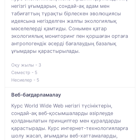
негізгі ұғымдарын, сондай-ақ адам мен
табиғаттың тұрақты бірлескен эволюциясы
идеясына негізделген жалпы экологиялық
мәселелерді қамтиды. Сонымен қатар
экологиялық мониторинг пен қоршаған ортаға
антропогендік әсерді бағалаудың базалық
ұғымдары қарастырылады.
Оқу жылы - 3
Семестр - 5
Несиелер - 5
Веб-бағдарламалау
Курс World Wide Web негізгі түсініктерін,
сондай-ақ веб-қосымшаларды әзірлеуде
қолданылатын принциптер мен құралдарды
қарастырады. Курс интернет-технологияларға
шолу жасап, ағымдағы веб-хаттамаларды,