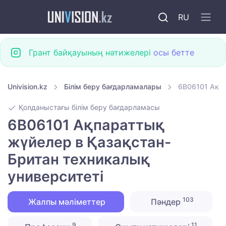
RU
Грант байқауының нәтижелері
осы бетте
Univision.kz
Білім беру бағдарламалары
6B06101 Ақпа
Қолданыстағы білім беру бағдарламасы
6B06101 Ақпараттық
жүйелер в Қазақстан-
Британ техникалық
университеті
103
Жалпы мәліметтер
Пәндер
9
11