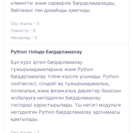
клиенттік және серверлік бағдарламалауды,
байланыс пен дизайнды қамтиды.
Оқу жылы - 3
Семестр - 6
Несиелер - 5
Python тілінде бағдарламалау
Бұл курс іргелі бағдарламалау
тұжырымдамаларына және Python
бағдарламалау тіліне кіріспе ұсынады. Python
синтаксисі, сондай-ақ тұжырымдамалық,
логикалық және физикалық деректер базасын
жобалауға негізделген бағдарламалау
тәсілдері қарастырылады. Үш негізгі модульге
негізделген Python бағдарламалау әдіснамасы
қамтылады.
Оқу жылы - 3