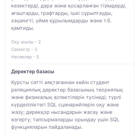
кезектерді, дара және қосарланған тізімдерді,
ағаштарды, графтарды, ішкі сұрыптауды,
хэшингті, үйме құрылымдарды және т.б.
қамтиды.
Оқу жылы - 2
Семестр - 3
Несиелер - 5
Деректер базасы
Курсты сәтті аяқтағаннан кейін студент
реляциялық деректер базасының теориялық
және физикалық аспектілерін түсінеді; түрлі
күрделіліктегі SQL сценарийлерін оқу және
жазу; дерекқор нысандарын жасау және
өзгерту; тапсырмаларды орындау үшін SQL
функцияларын пайдаланады.