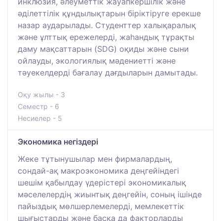
инклюзия, әлеуметтік жауапкершілік және
әділеттілік құндылықтарын біріктіруге ерекше
назар аударылады. Студенттер халықаралық
және ұлттық ережелерді, жаһандық тұрақты
даму мақсаттарын (SDG) оқиды және сыни
ойлауды, экологиялық мәдениетті және
тәуекелдерді бағалау дағдыларын дамытады.
Оқу жылы - 3
Семестр - 6
Несиелер - 5
Экономика негіздері
Жеке тұтынушылар мен фирмалардың,
сондай-ақ макроэкономика деңгейіндегі
шешім қабылдау үдерістері экономикалық
мәселелердің жиынтық деңгейін, соның ішінде
пайыздық мөлшерлемелерді, мемлекеттік
шығыстарды және басқа да факторларды