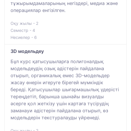
тұжырымдамаларының негіздері, медиа және
операциялар енгізілген.
Оқу жылы - 2
Семестр - 4
Несиелер - 6
3D модельдеу
Бұл курс қатысушыларға полигоналдық
модельдеудің озық әдістерін пайдалана
отырып, органикалық емес 3D-модельдер
жасау өнерін игеруге бірегей мүмкіндік
береді. Қатысушылар шығармашылық үдерісті
тереңдетіп, барынша шынайы визуалды
әсерге қол жеткізу үшін картаға түсірудің
заманауи әдістерін пайдалана отырып, өз
модельдерін текстуралауды үйренеді.
Оқу жылы - 2