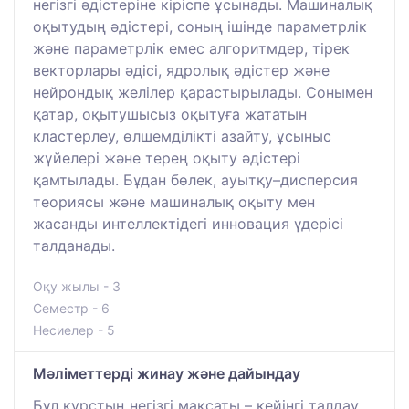
негізгі әдістеріне кіріспе ұсынады. Машиналық
оқытудың әдістері, соның ішінде параметрлік
және параметрлік емес алгоритмдер, тірек
векторлары әдісі, ядролық әдістер және
нейрондық желілер қарастырылады. Сонымен
қатар, оқытушысыз оқытуға жататын
кластерлеу, өлшемділікті азайту, ұсыныс
жүйелері және терең оқыту әдістері
қамтылады. Бұдан бөлек, ауытқу–дисперсия
теориясы және машиналық оқыту мен
жасанды интеллектідегі инновация үдерісі
талданады.
Оқу жылы - 3
Семестр - 6
Несиелер - 5
Мәліметтерді жинау және дайындау
Бұл курстың негізгі мақсаты – кейінгі талдау