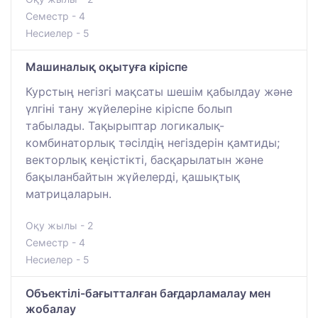
Семестр - 4
Несиелер - 5
Машиналық оқытуға кіріспе
Курстың негізгі мақсаты шешім қабылдау және
үлгіні тану жүйелеріне кіріспе болып
табылады. Тақырыптар логикалық-
комбинаторлық тәсілдің негіздерін қамтиды;
векторлық кеңістікті, басқарылатын және
бақыланбайтын жүйелерді, қашықтық
матрицаларын.
Оқу жылы - 2
Семестр - 4
Несиелер - 5
Объектілі-бағытталған бағдарламалау мен
жобалау