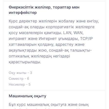
Өнеркәсіптік желілер, тораптар мен
интерфейстер
Курс деректер желілерін жобалау және енгізу,
сондай-ақ оларды корпоративтік желілерге
қосу мәселелерін қамтиды. LAN, WAN,
интранет және Интернет ұғымдары, TCP/IP
хаттамаларын қолдану, адрестеу және
ақаулықтарды жою, сондай-ақ талшықты-
оптикалық желілердің негіздері
қарастырылады.
Оқу жылы - 3
Семестр - 6
Несиелер - 5
Машиналық оқыту
Бұл курс машиналық оқытуға және оның