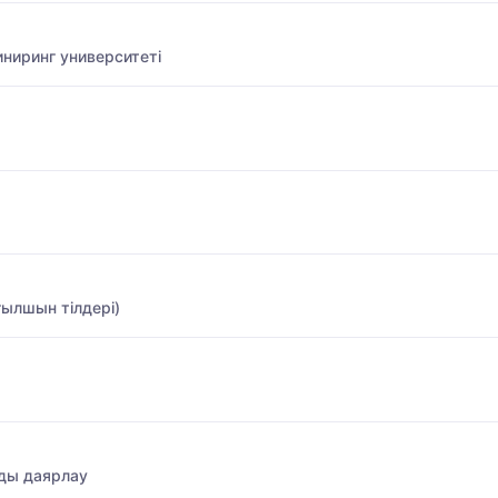
ниринг университеті
ғылшын тілдері)
ды даярлау