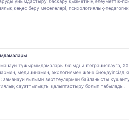
қаруды ұйымдастыру, басқару қызметінің әлеуметтік-пс
ялық кеңес беру мәселелері, психологиялық-педагогика
рымдамалары
заманауи тұжырымдамалары білімді интеграциялауға, Х
армен, медицинамен, экологиямен және биоқауіпсізді
ар: заманауи ғылыми зерттеулермен байланысты күшейт
огиялық сауаттылықты қалыптастыру болып табылады.