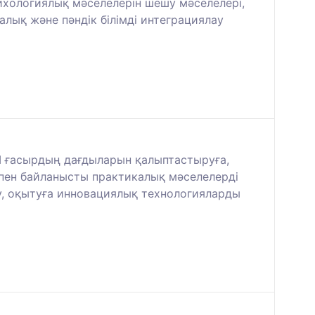
ихологиялық мәселелерін шешу мәселелері,
лық және пәндік білімді интеграциялау
ХІ ғасырдың дағдыларын қалыптастыруға,
кпен байланысты практикалық мәселелерді
у, оқытуға инновациялық технологияларды