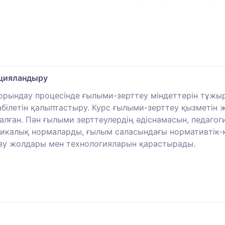
рцияландыру
орындау процесінде ғылыми-зерттеу міндеттерін тұжыр
білетін қалыптастыру. Курс ғылыми-зерттеу қызметін 
налған. Пән ғылыми зерттеулердің әдіснамасын, педаг
і этикалық нормаларды, ғылым саласындағы нормативті
гізу жолдары мен технологияларын қарастырады.