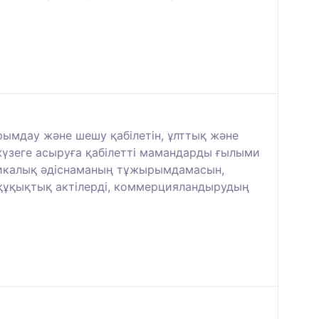
ымдау және шешу қабілетін, ұлттық және
жүзеге асыруға қабілетті мамандарды ғылыми
огикалық әдіснаманың тұжырымдамасын,
к-құқықтық актілерді, коммерцияландырудың