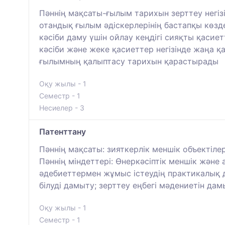
Пәннің мақсаты-ғылым тарихын зерттеу негізі
отандық ғылым әдіскерлерінің бастапқы көзд
кәсіби даму үшін ойлау кеңдігі сияқты қасиетт
кәсіби және жеке қасиеттер негізінде жаңа 
ғылымның қалыптасу тарихын қарастырады
Оқу жылы - 1
Семестр - 1
Несиелер - 3
Патенттану
Пәннің мақсаты: зияткерлік меншік объектіл
Пәннің міндеттері: Өнеркәсіптік меншік және
әдебиеттермен жұмыс істеудің практикалық да
білуді дамыту; зерттеу еңбегі мәдениетін д
Оқу жылы - 1
Семестр - 1