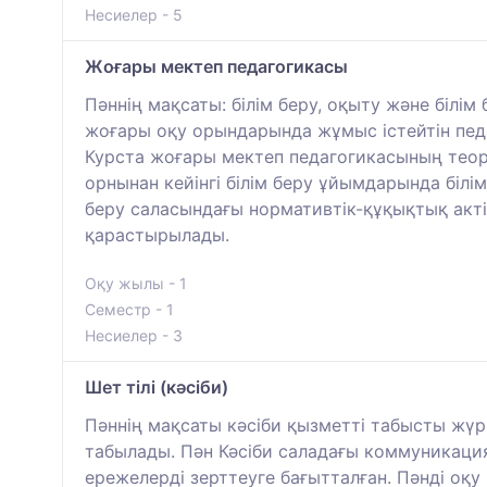
Несиелер - 5
Жоғары мектеп педагогикасы
Пәннің мақсаты: білім беру, оқыту және білі
жоғары оқу орындарында жұмыс істейтін пед
Курста жоғары мектеп педагогикасының теори
орнынан кейінгі білім беру ұйымдарында білі
беру саласындағы нормативтік-құқықтық акті
қарастырылады.
Оқу жылы - 1
Семестр - 1
Несиелер - 3
Шет тілі (кәсіби)
Пәннің мақсаты кәсіби қызметті табысты жүр
табылады. Пән Кәсіби саладағы коммуникаци
ережелерді зерттеуге бағытталған. Пәнді оқу