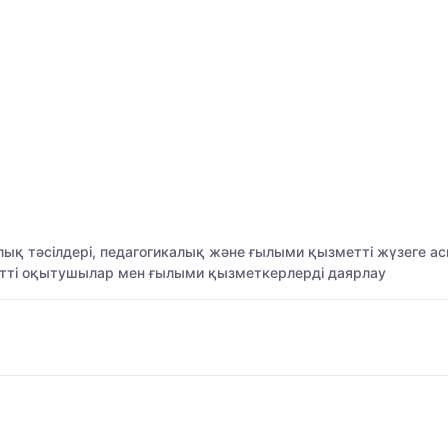
иялық тәсілдері, педагогикалық және ғылыми қызметті жүзеге а
етті оқытушылар мен ғылыми қызметкерлерді даярлау