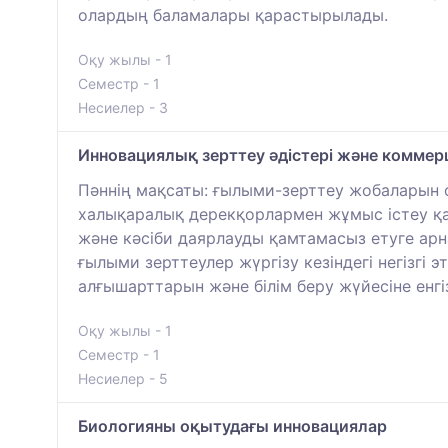
олардың баламалары қарастырылады.
Оқу жылы - 1
Семестр - 1
Несиелер - 3
Инновациялық зерттеу әдістері және комме
Пәннің мақсаты: ғылыми-зерттеу жобаларын 
халықаралық дерекқорлармен жұмыс істеу қа
және кәсіби даярлауды қамтамасыз етуге ар
ғылыми зерттеулер жүргізу кезіндегі негізг
алғышарттарын және білім беру жүйесіне ен
Оқу жылы - 1
Семестр - 1
Несиелер - 5
Биологияны оқытудағы инновациялар