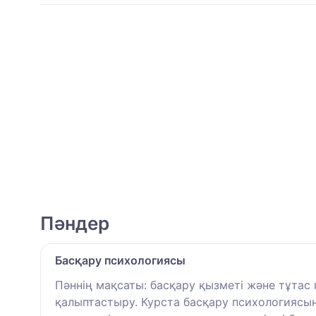
Пәндер
Басқару психологиясы
Пәннің мақсаты: басқару қызметі және тұтас
қалыптастыру. Курста басқару психологиясы