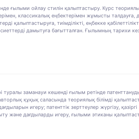
нде ғылыми ойлау стилін қалыптастыру. Курс теориялық
ерімен, классикалық еңбектерімен жұмысты талдауға, 
ерді қалыптастыруға, тиімділікті, еңбекке қабілеттілік
қасиеттерді дамытуға бағытталған. Ғылымның тарихи кез
ері туралы заманауи кешенді ғылым ретінде патенттан
 авторлық құқық саласында теориялық білімді қалыптаст
ғдыларын игеру; патенттік зерттеулер жүргізу, қазірг
амыту және дағдыларды игеру, ғылыми этиканы қалыпта