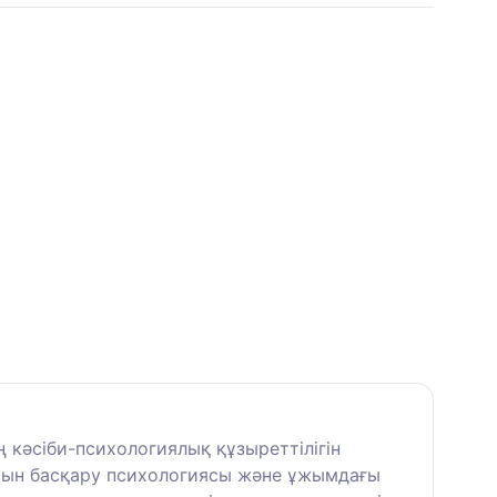
кәсіби-психологиялық құзыреттілігін
ымын басқару психологиясы және ұжымдағы