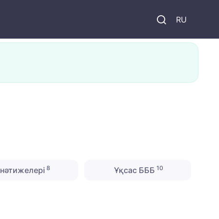
и
RU
8
10
нәтижелері
Ұқсас БББ