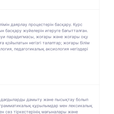
лімін даярлау процестерін басқару. Курс
н басқару жүйелерін игеруге бағытталған.
науи парадигмасы, жоғары және жоғары оқу
а қойылатын негізгі талаптар; жоғары білім
огия, педагогикалық аксиология негіздері
ен дағдыларды дамыту және пысықтау болып
гі грамматикалық құрылымдар мен лексикалық
мен сөз тіркестерінің мағыналары және