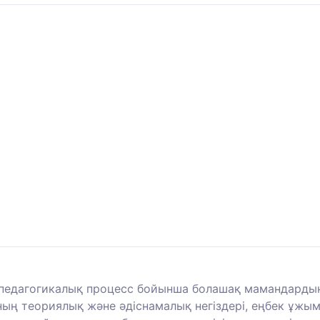
 педагогикалық процесс бойынша болашақ мамандардың 
ның теориялық және әдіснамалық негіздері, еңбек ұж