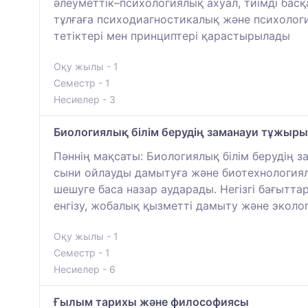
әлеуметтік–психологиялық ахуал, тиімді бас
тұлғаға психодиагностикалық және психологи
тетіктері мен принциптері қарастырылады
Оқу жылы - 1
Семестр - 1
Несиелер - 3
Биологиялық білім берудің заманауи тұжы
Пәннің мақсаты: Биологиялық білім берудің 
сыни ойлауды дамытуға және биотехнологиял
шешуге баса назар аударады. Негізгі бағытт
енгізу, жобалық қызметті дамыту және экол
Оқу жылы - 1
Семестр - 1
Несиелер - 6
Ғылым тарихы және философиясы