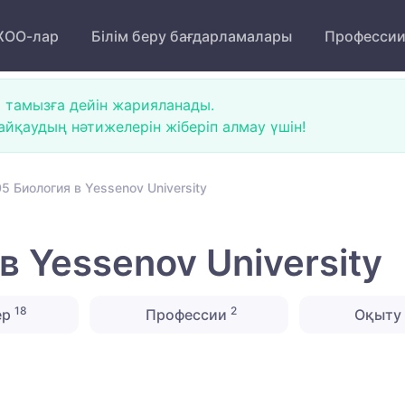
ОО-лар
Білім беру бағдарламалары
Професси
 тамызға дейін жарияланады.
йқаудың нәтижелерін жіберіп алмау үшін!
 Биология в Yessenov University
 Yessenov University
18
2
ер
Профессии
Оқыту 