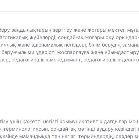
м беру заңдылықтарын зерттеу және жоғары мектеп мұға
агогикалық жүйелерді, сондай-ақ жоғары оқу орындары
ялық және әдіснамалық негіздері, білім берудің зама
м беру-ғылыми үдерісті жоспарлауға және ұйымдастыруғ
лер, педагогикалық менеджмент, педагогикалық деонтол
гізу үшін қажетті негізгі коммуникативтік дағдылар м
я терминологиясын, сондай-ақ мәтінді аудару кезінде
 кезінде мамандыққа тән негізгі терминдердің, сөздер 