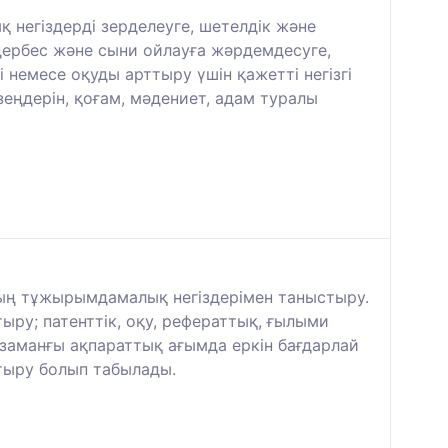
 негіздерді зерделеуге, шетелдік және
дербес және сыни ойлауға жәрдемдесуге,
ті немесе оқуды арттыру үшін қажетті негізгі
еңдерін, қоғам, мәдениет, адам туралы
удың тұжырымдамалық негіздерімен таныстыру.
ыру; патенттік, оқу, рефераттық, ғылыми
і заманғы ақпараттық ағымда еркін бағдарлай
стыру болып табылады.