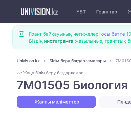
ҰБТ
Гранттар
Ж
Грант байқауының нәтижелері
осы бетте
10
Біздің
инстаграмға
жазылыңыз, гранттық ба
Univision.kz
Білім беру бағдарламалары
7M01505
Жаңа білім беру бағдарламасы
7M01505 Биология в
Жалпы мәліметтер
Пәнд