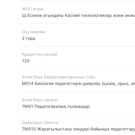
ЖОО атауы
Ш.Есенов атындағы Каспий технологиялар және инжи
Оқу мерзімі
2 года
Кредиттер көлемі
120
Білім беру бағдарламаларының тобы
M014 Биология педагогтерін даярлау (қазақ, орыс, а
Білім беру саласы
7M01 Педагогикалық ғылымдар
Дайындық бағыты
7M015 Жаратылыстану пәндері бойынша педагогтар