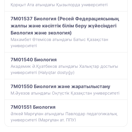
Қорқыт Ата атындағы Қызылорда университеті
7M01537 Биология (Ресей Федерациясының
жалпы және кәсіптік білім беру жүйесіндегі
Биология және экология)
Махамбет Өтемісов атындағы Батыс Қазақстан
университеті
7M01540 Биология
Академик Ә.Қуатбеков атындағы Халықтар достығы
университеті (Halyqtar dostyǵy)
7M01550 Биология және жаратылыстану
М.Әуезов атындағы Оңтүстік Қазақстан университеті
7M01551 Биология
Әлкей Марғұлан атындағы Павлодар педагогикалық
университеті (Марғұлан ат. ППУ)