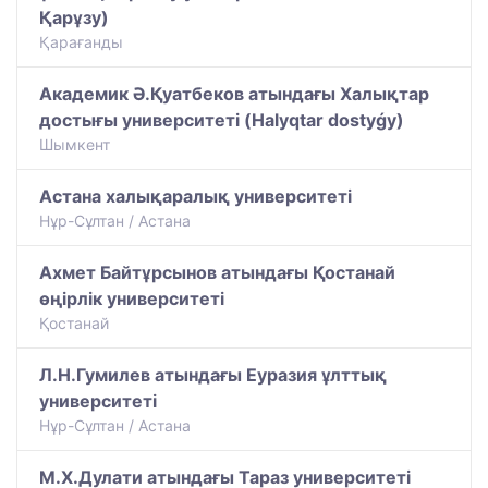
Қарұзу)
Қарағанды
Академик Ә.Қуатбеков атындағы Халықтар
достығы университеті (Halyqtar dostyǵy)
Шымкент
Астана халықаралық университеті
Нұр-Сұлтан / Астана
Ахмет Байтұрсынов атындағы Қостанай
өңірлік университеті
Қостанай
Л.Н.Гумилев атындағы Еуразия ұлттық
университеті
Нұр-Сұлтан / Астана
М.Х.Дулати атындағы Тараз университеті