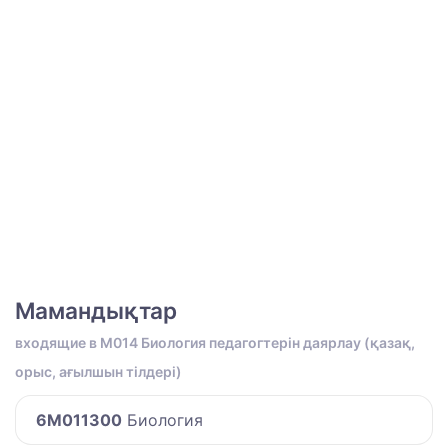
Мамандықтар
входящие в M014 Биология педагогтерін даярлау (қазақ,
орыс, ағылшын тілдері)
6M011300
Биология