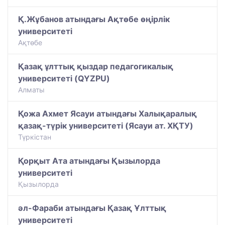
Қ.Жұбанов атындағы Ақтөбе өңірлік
университеті
Ақтөбе
Қазақ ұлттық қыздар педагогикалық
университеті (QYZPU)
Алматы
Қожа Ахмет Ясауи атындағы Халықаралық
қазақ-түрiк университетi (Ясауи ат. ХҚТУ)
Түркістан
Қорқыт Ата атындағы Қызылорда
университеті
Қызылорда
әл-Фараби атындағы Қазақ Ұлттық
университеті