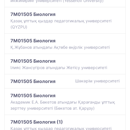
инжиниринг университеті (Yessenov University)
7M01505 Биология
Қазақ ұлттық қыздар педагогикалық университеті
(QYZPU)
7M01505 Биология
Қ.Жұбанов атындағы Ақтөбе өңірлік университеті
7M01505 Биология
Ілияс Жансүгіров атындағы Жетісу университеті
7M01505 Биология
Шәкәрім университеті
7M01505 Биология
Академик Е.А. Бөкетов атындағы Қарағанды ұлттық
зерттеу университеті (Бөкетов ат. Қарұзу)
7M01505 Биология (1)
Қазақ ұлттық қыздар педагогикалық университеті