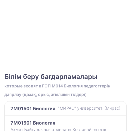
Білім беру бағдарламалары
которые входят в ГОП M014 Биология педагогтерін
даярлау (қазақ, орыс, ағылшын тілдері)
7M01501 Биология
"МИРАС" университеті (Мирас)
7M01501 Биология
Ахмет Байтұрсынов атындағы Қостанай өңірлік