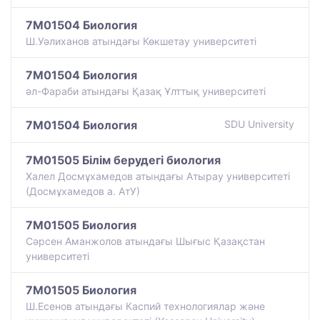
7M01504 Биология
Ш.Уәлиханов атындағы Көкшетау университетi
7M01504 Биология
әл-Фараби атындағы Қазақ Ұлттық университеті
7M01504 Биология
SDU University
7M01505 Білім берудегі биология
Халел Досмұхамедов атындағы Атырау университеті
(Досмұхамедов а. АтУ)
7M01505 Биология
Сәрсен Аманжолов атындағы Шығыс Қазақстан
университеті
7M01505 Биология
Ш.Есенов атындағы Каспий технологиялар және