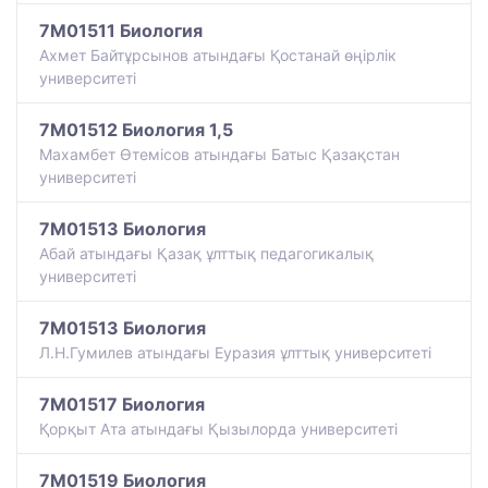
7M01511 Биология
Ахмет Байтұрсынов атындағы Қостанай өңірлік
университеті
7M01512 Биология 1,5
Махамбет Өтемісов атындағы Батыс Қазақстан
университеті
7M01513 Биология
Абай атындағы Қазақ ұлттық педагогикалық
университеті
7M01513 Биология
Л.Н.Гумилев атындағы Еуразия ұлттық университеті
7M01517 Биология
Қорқыт Ата атындағы Қызылорда университеті
7M01519 Биология