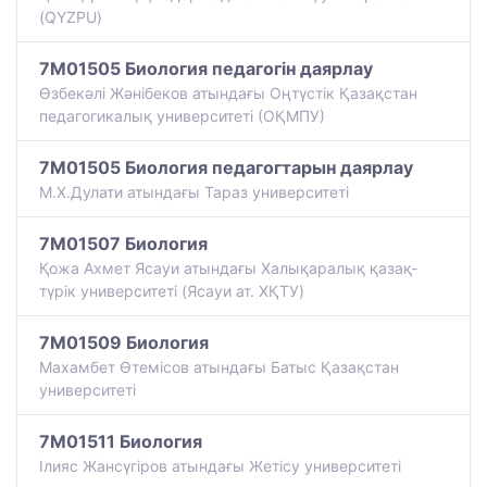
(QYZPU)
7M01505 Биология педагогін даярлау
Өзбекәлі Жәнібеков атындағы Оңтүстік Қазақстан
педагогикалық университеті (ОҚМПУ)
7M01505 Биология педагогтарын даярлау
М.Х.Дулати атындағы Тараз университеті
7M01507 Биология
Қожа Ахмет Ясауи атындағы Халықаралық қазақ-
түрiк университетi (Ясауи ат. ХҚТУ)
7M01509 Биология
Махамбет Өтемісов атындағы Батыс Қазақстан
университеті
7M01511 Биология
Ілияс Жансүгіров атындағы Жетісу университеті