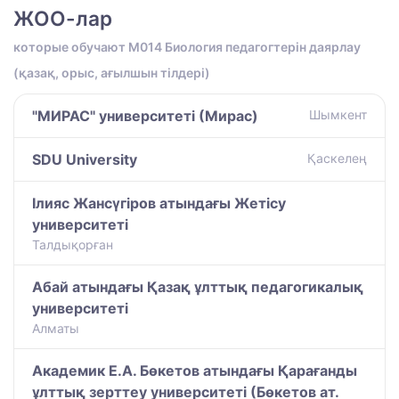
ЖОО-лар
которые обучают M014 Биология педагогтерін даярлау
(қазақ, орыс, ағылшын тілдері)
"МИРАС" университеті (Мирас)
Шымкент
SDU University
Қаскелең
Ілияс Жансүгіров атындағы Жетісу
университеті
Талдықорған
Абай атындағы Қазақ ұлттық педагогикалық
университеті
Алматы
Академик Е.А. Бөкетов атындағы Қарағанды
ұлттық зерттеу университеті (Бөкетов ат.