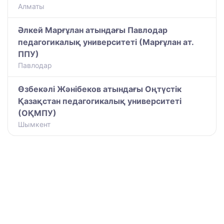
Алматы
Әлкей Марғұлан атындағы Павлодар
педагогикалық университеті (Марғұлан ат.
ППУ)
Павлодар
Өзбекәлі Жәнібеков атындағы Оңтүстік
Қазақстан педагогикалық университеті
(ОҚМПУ)
Шымкент