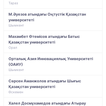
Тараз
М.Әуезов атындағы Оңтүстік Қазақстан
университеті
Шымкент
Махамбет Өтемісов атындағы Батыс
Қазақстан университеті
Орал
Орталық Азия Инновациялық Университеті
(ОАИУ)
Шымкент
Сәрсен Аманжолов атындағы Шығыс
Қазақстан университеті
Өскемен
Халел Досмұхамедов атындағы Атырау