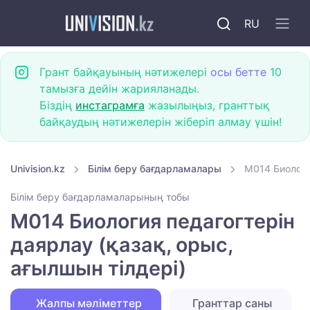
RU
Грант байқауының нәтижелері
осы бетте
10
тамызға дейін жарияланады.
Біздің
инстаграмға
жазылыңыз, гранттық
байқаудың нәтижелерін жіберіп алмау үшін!
Univision.kz
Білім беру бағдарламалары
M014 Биологи
Білім беру бағдарламаларының тобы
M014 Биология педагогтерін
даярлау (қазақ, орыс,
ағылшын тілдері)
Жалпы мәліметтер
Гранттар саны