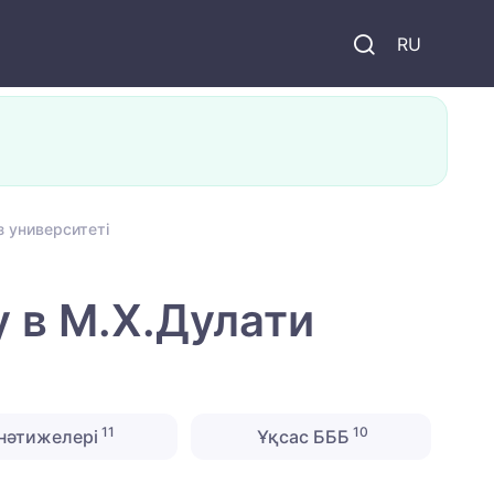
и
RU
 университеті
 в М.Х.Дулати
11
10
нәтижелері
Ұқсас БББ