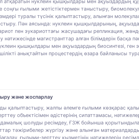
өл атқаратын нуклеин қышқылдары мен ақуыздардың қ
е соңғы ғылыми жетістіктермен таныстыру, биомолекул
измдері туралы түсінік қалыптастыру, алынған молекула
тастыру. Пән аясында: нуклеин қышқылдарының, ақуызд
ариот пен эукариоттағы жасушадағы репликация, жөнд
 нәтижесінде магистранттар алған білімдерін басқа пә
 нуклеин қышқылдары мен ақуыздардың биосинтезі, ген
ілікті анықтайтын процестердің өзара байланысы тур
тыру және жоспарлау
ды қалыптастыру, жалпы әлемге ғылыми көзқарас қалып
рттеу объектісімен әдістерінің сипаттамасы, нәтижеле
алдамалық шолуды ресімдеу, ҒЗЖ бойынша қорытындыла
нттар тәжірибелер жүргізу және алынған материалдард
бағалау, ғылыми-зерттеу қызметінің нәтижелерін ресім