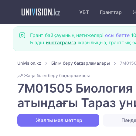
ҰБТ
Гранттар
Ж
Грант байқауының нәтижелері
осы бетте
10
Біздің
инстаграмға
жазылыңыз, гранттық ба
Univision.kz
Білім беру бағдарламалары
7M0150
Жаңа білім беру бағдарламасы
7M01505 Биология 
атындағы Тараз ун
Жалпы мәліметтер
Пәнд