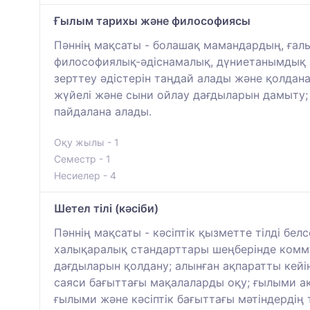
Ғылым тарихы және философиясы
Пәннің мақсаты - болашақ мамандардың, ға
философиялық-әдіснамалық, дүниетанымдық ж
зерттеу әдістерін таңдай алады және қолдана
жүйелі және сыни ойлау дағдыларын дамыту;
пайдалана алады.
Оқу жылы - 1
Семестр - 1
Несиелер - 4
Шетел тілі (кәсіби)
Пәннің мақсаты - кәсіптік қызметте тілді белс
халықаралық стандарттары шеңберінде коммун
дағдыларын қолдану; алынған ақпаратты кейі
саяси бағыттағы мақалаларды оқу; ғылыми ақ
ғылыми және кәсіптік бағыттағы мәтіндердің т