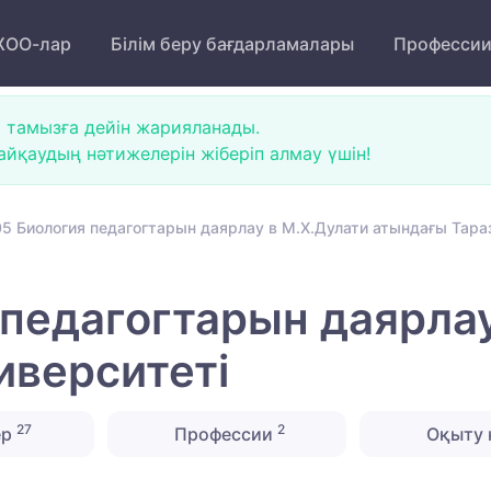
ОО-лар
Білім беру бағдарламалары
Професси
 тамызға дейін жарияланады.
йқаудың нәтижелерін жіберіп алмау үшін!
5 Биология педагогтарын даярлау в М.Х.Дулати атындағы Тараз
педагогтарын даярлау
иверситеті
27
2
ер
Профессии
Оқыту 