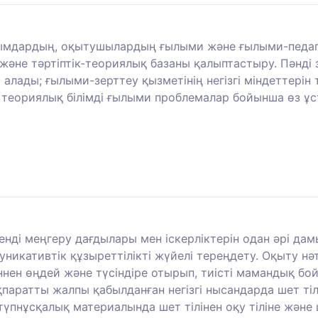
лымдардың, оқытушылардың ғылыми және ғылыми-педаг
әне тәртіптік-теориялық базаны қалыптастыру. Пәнді 
 алады; ғылыми-зерттеу қызметінің негізгі міндеттері
 теориялық білімді ғылыми проблемалар бойынша өз ұс
енді меңгеру дағдылары мен іскерліктерін одан әрі дамыт
икативтік құзыреттілікті жүйелі тереңдету. Оқыту нә
ннен өңдей және түсіндіре отырып, тиісті мамандық бо
паратты жалпы қабылданған негізгі нысандарда шет тіл
үпнұсқалық материалында шет тілінен оқу тіліне және ш