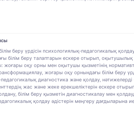
ясы
ілім беру үрдісін психологиялық-педагогикалық қолда
анғы білім беру талаптарын ескере отырып, оқытушылық
ы: жоғары оқу орны мен оқытушы қызметінің нормативт
рансформациялау, жоғары оқу орнындағы білім беру үрд
-педагогикалық диагностика және қолдау, нәтижелерді
енттердің жас және жеке ерекшеліктерін ескере отырып
олдану, білім беру қызметін диагностикалау мен қолда
дагогикалық қолдау әдістерін меңгеру дағдыларына ие