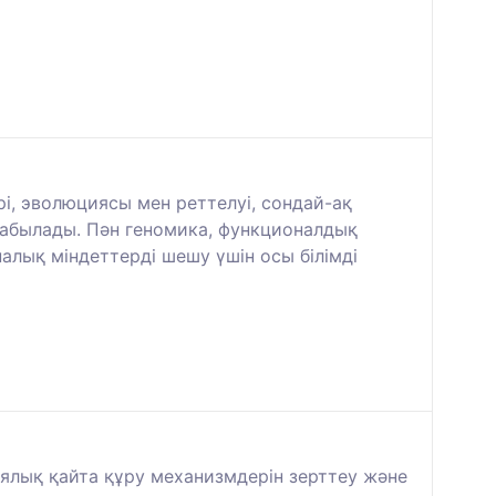
і, эволюциясы мен реттелуі, сондай-ақ
 табылады. Пән геномика, функционалдық
алық міндеттерді шешу үшін осы білімді
иялық қайта құру механизмдерін зерттеу және