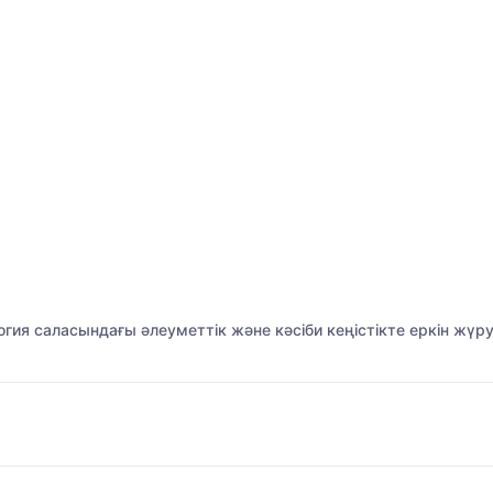
огия саласындағы әлеуметтік және кәсіби кеңістікте еркін жүру