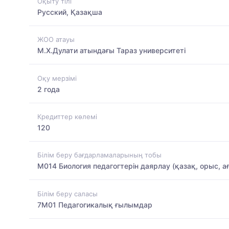
Оқыту тілі
Русский, Қазақша
ЖОО атауы
М.Х.Дулати атындағы Тараз университеті
Оқу мерзімі
2 года
Кредиттер көлемі
120
Білім беру бағдарламаларының тобы
M014 Биология педагогтерін даярлау (қазақ, орыс, а
Білім беру саласы
7M01 Педагогикалық ғылымдар