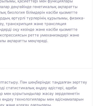
ұрылымы, қасиеттері мен функциялары
алар деңгейінде генетикалық ақпаратты
лық биология білімдерін кәсіби қызметте
ардың әртүрлі түрлерінің құрылымы, физика-
еу, транскрипция және трансляция
ндерді оқу кезінде және кәсіби қызметте
 экспрессиясын ретте умеханизмдері және
алы ақпаратты меңгереді.
тастыру. Пән шеңберінде: таңдалған зерттеу
рді статистикалық өңдеу әдістері, әдеби
р мен қорытындылар жасау зерделенетін
ы өңдеу технологиялары мен әдіснамаларын
деу және қорғау дағдылары.