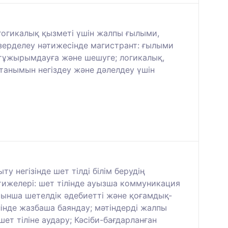
огикалық қызметі үшін жалпы ғылыми,
зерделеу нәтижесінде магистрант: ғылыми
н тұжырымдауға және шешуге; логикалық,
танымын негіздеу және дәлелдеу үшін
у негізінде шет тілді білім берудің
тижелері: шет тілінде ауызша коммуникация
йынша шетелдік әдебиетті және қоғамдық-
інде жазбаша баяндау; мәтіндерді жалпы
ет тіліне аудару; Кәсіби-бағдарланған