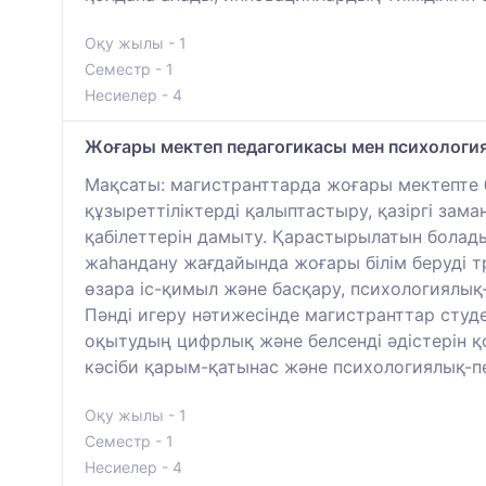
Оқу жылы - 1
Семестр - 1
Несиелер - 4
Жоғары мектеп педагогикасы мен психологи
Мақсаты: магистранттарда жоғары мектепте б
құзыреттіліктерді қалыптастыру, қазіргі зам
қабілеттерін дамыту. Қарастырылатын болад
жаһандану жағдайында жоғары білім беруді т
өзара іс-қимыл және басқару, психологиялық
Пәнді игеру нәтижесінде магистранттар студ
оқытудың цифрлық және белсенді әдістерін қ
кәсіби қарым-қатынас және психологиялық-пе
Оқу жылы - 1
Семестр - 1
Несиелер - 4