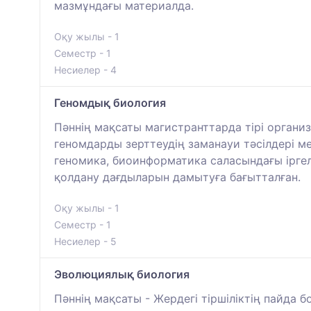
мазмұндағы материалда.
Оқу жылы - 1
Семестр - 1
Несиелер - 4
Геномдық биология
Пәннің мақсаты магистранттарда тірі органи
геномдарды зерттеудің заманауи тәсілдері м
геномика, биоинформатика саласындағы іргелі
қолдану дағдыларын дамытуға бағытталған.
Оқу жылы - 1
Семестр - 1
Несиелер - 5
Эволюциялық биология
Пәннің мақсаты - Жердегі тіршіліктің пайда