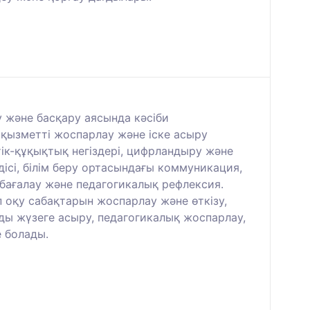
у және басқару аясында кәсіби
 қызметті жоспарлау және іске асыру
ік-құқықтық негіздері, цифрландыру және
ісі, білім беру ортасындағы коммуникация,
 бағалау және педагогикалық рефлексия.
 оқу сабақтарын жоспарлау және өткізу,
уды жүзеге асыру, педагогикалық жоспарлау,
 болады.