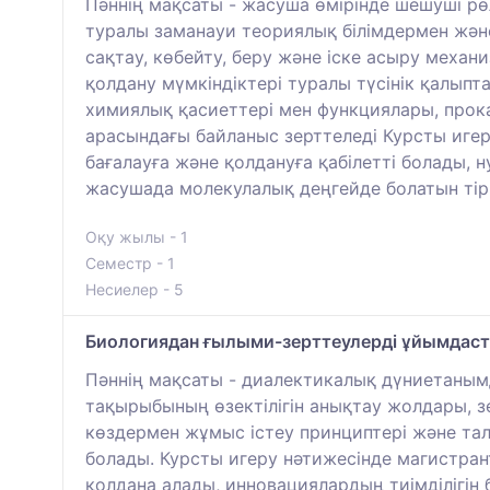
Пәннің мақсаты - жасуша өмірінде шешуші р
туралы заманауи теориялық білімдермен жән
сақтау, көбейту, беру және іске асыру механ
қолдану мүмкіндіктері туралы түсінік қалып
химиялық қасиеттері мен функциялары, прок
арасындағы байланыс зерттеледі Курсты игеру
бағалауға және қолдануға қабілетті болады,
жасушада молекулалық деңгейде болатын тірш
Оқу жылы - 1
Семестр - 1
Несиелер - 5
Биологиядан ғылыми-зерттеулерді ұйымдас
Пәннің мақсаты - диалектикалық дүниетаным
тақырыбының өзектілігін анықтау жолдары, зе
көздермен жұмыс істеу принциптері және т
болады. Курсты игеру нәтижесінде магистра
қолдана алады, инновациялардың тиімділігін 