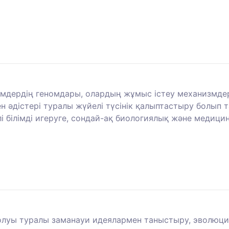
змдердің геномдары, олардың жұмыс істеу механизмдер
ен әдістері туралы жүйелі түсінік қалыптастыру болып
 білімді игеруге, сондай-ақ биологиялық және медицин
 болуы туралы заманауи идеялармен таныстыру, эволюц