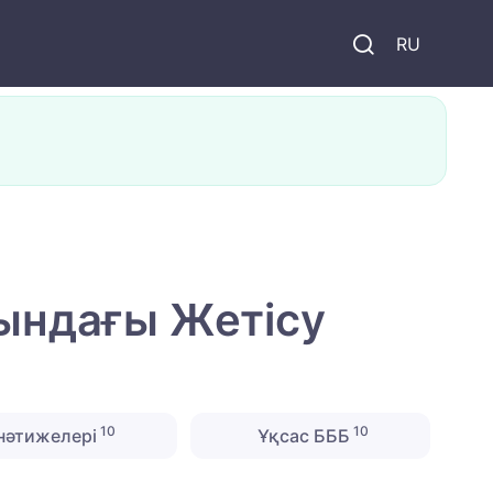
и
RU
тындағы Жетісу
10
10
нәтижелері
Ұқсас БББ