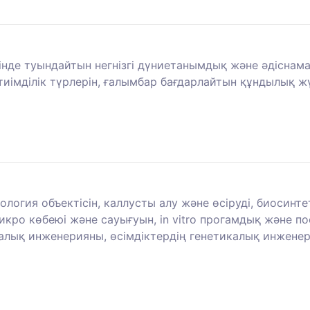
інде туындайтын негнізгі дүниетанымдық және әдіснам
 тиімділік түрлерін, ғалымбар бағдарлайтын құндылық 
ология объектісін, каллусты алу және өсіруді, биосинт
кро көбеюі және сауығуын, in vitro прогамдық және по
лық инженерияны, өсімдіктердің генетикалық инженери