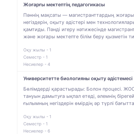
Жоғарғы мектептің педагогикасы
Пәннің мақсаты — магистранттардың жоғары 
негіздерін, оқыту әдістері мен технологияла
қамтиды. Пәнді игеру нәтижесінде магистран
және жоғары мектепте білім беру қызметін т
Оқу жылы - 1
Семестр - 1
Несиелер - 4
Университетте биологияны оқыту әдістемесі
Бөлімдерді қарастырады: Болон процесі. ЖОО
тануын дамытуға ықпал етеді, әлемнің біреге
ғылымның негіздерін өмірдің әр түрлі бағытт
Оқу жылы - 1
Семестр - 1
Несиелер - 6