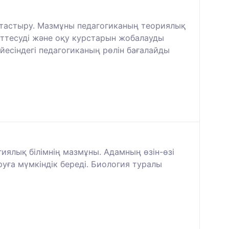
птастыру. Мазмұны педагогиканың теориялық
кеттесуді және оқу курстарын жобалауды
йесіндегі педагогиканың рөлін бағалайды
ялық білімнің мазмұны. Адамның өзін-өзі
уға мүмкіндік береді. Биология туралы