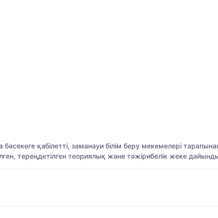
бәсекеге қабілетті, заманауи білім беру мекемелері тарапынан
елген, тереңдетілген теориялық және тәжірибелік жеке дайын