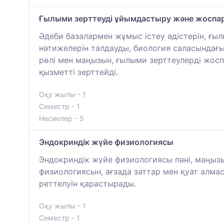
Ғылыми зерттеуді ұйымдастыру және жоспа
Әдеби базалармен жұмыс істеу әдістерін, ғы
нәтижелерін талдауды, биология саласындағы
рөлі мен маңызын, ғылыми зерттеулерді жосп
қызметті зерттейді.
Оқу жылы - 1
Семестр - 1
Несиелер - 5
Эндокриндік жүйе физиологиясы
Эндокриндік жүйе физиологиясы пәні, маңызы
физиологиясын, ағзада заттар мен қуат алма
реттелуін қарастырады.
Оқу жылы - 1
Семестр - 1