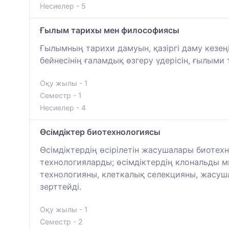
Несиелер - 5
Ғылым тарихы мен философиясы
Ғылымның тарихи дамуын, қазіргі даму кезең
бейнесінің ғаламдық өзгеру үдерісін, ғылыми
Оқу жылы - 1
Семестр - 1
Несиелер - 4
Өсімдіктер биотехнологиясы
Өсімдіктердің өсірілетін жасушалары биотехн
технологияларды; өсімдіктердің клональды ми
технологияны, клеткалық селекцияны, жасуша
зерттейді.
Оқу жылы - 1
Семестр - 2