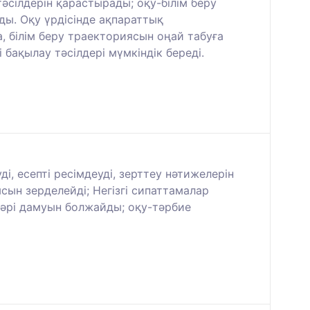
әсілдерін қарастырады; оқу-білім беру
ы. Оқу үрдісінде ақпараттық
, білім беру траекториясын оңай табуға
 бақылау тәсілдері мүмкіндік береді.
, есепті ресімдеуді, зерттеу нәтижелерін
сын зерделейді; Негізгі сипаттамалар
 әрі дамуын болжайды; оқу-тәрбие