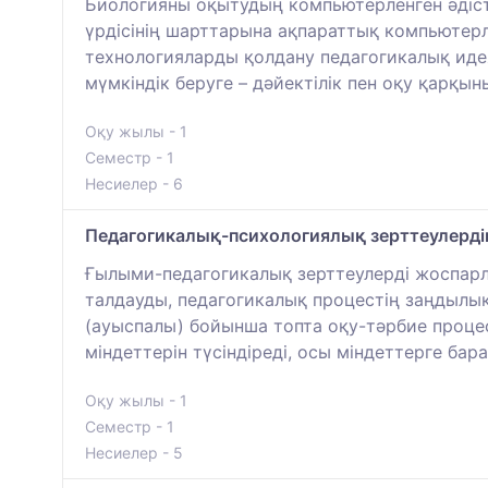
Биологияны оқытудың компьютерленген әдістем
үрдісінің шарттарына ақпараттық компьютерл
технологияларды қолдану педагогикалық идея
мүмкіндік беруге – дәйектілік пен оқу қарқын
Оқу жылы - 1
Семестр - 1
Несиелер - 6
Педагогикалық-психологиялық зерттеулердің
Ғылыми-педагогикалық зерттеулерді жоспарлау
талдауды, педагогикалық процестің заңдылық
(ауыспалы) бойынша топта оқу-тәрбие проце
міндеттерін түсіндіреді, осы міндеттерге бар
Оқу жылы - 1
Семестр - 1
Несиелер - 5