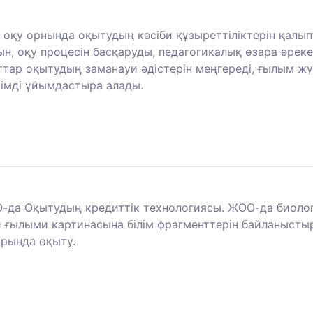
оқу орнында оқытудың кәсіби құзыреттіліктерін қалы
рын, оқу процесін басқаруды, педагогикалық өзара әре
ттар оқытудың заманауи әдістерін меңгереді, ғылым жү
иімді ұйымдастыра алады.
-да Оқытудың кредиттік технологиясы. ЖОО-да биологи
й ғылыми картинасына білім фрагменттерін байланыстыр
арында оқыту.