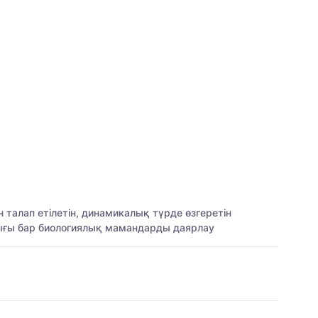
 талап етілетін, динамикалық түрде өзгеретін
дығы бар биологиялық мамандарды даярлау