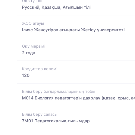
Оқыту тілі
Русский, Қазақша, Ағылшын тілі
ЖОО атауы
Ілияс Жансүгіров атындағы Жетісу университеті
Оқу мерзімі
2 года
Кредиттер көлемі
120
Білім беру бағдарламаларының тобы
M014 Биология педагогтерін даярлау (қазақ, орыс, а
Білім беру саласы
7M01 Педагогикалық ғылымдар