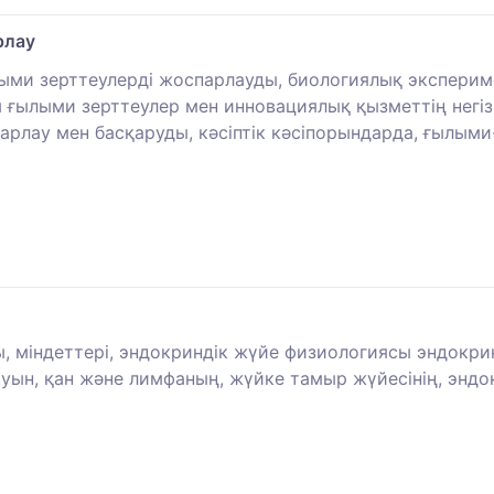
рлау
лыми зерттеулерді жоспарлауды, биологиялық экспериме
 ғылыми зерттеулер мен инновациялық қызметтің негі
арлау мен басқаруды, кәсіптік кәсіпорындарда, ғылым
, міндеттері, эндокриндік жүйе физиологиясы эндокрин
суын, қан және лимфаның, жүйке тамыр жүйесінің, энд