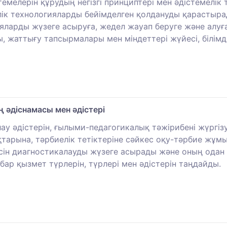
елерін құрудың негізгі принциптері мен әдістемелік т
ік технологияларды бейімделген қолдануды қарастырад
ларды жүзеге асыруға, жедел жауап беруге және алуға
ы, жаттығу тапсырмалары мен міндеттері жүйесі, білімді
 әдіснамасы мен әдістері
 әдістерін, ғылыми-педагогикалық тәжірибені жүргізуді
тарына, тәрбиелік тетіктеріне сәйкес оқу-тәрбие жұмы
сін диагностикалауды жүзеге асырады және оның одан
абар қызмет түрлерін, түрлері мен әдістерін таңдайды.