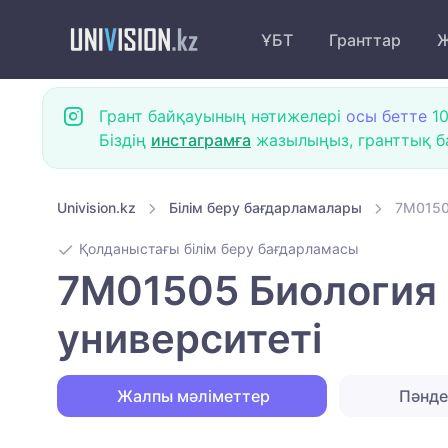
ҰБТ
Гранттар
Ж
Грант байқауының нәтижелері
осы бетте
10
Біздің
инстаграмға
жазылыңыз, гранттық ба
Univision.kz
Білім беру бағдарламалары
7M0150
Қолданыстағы білім беру бағдарламасы
7M01505 Биология 
университеті
Жалпы мәліметтер
Пәнд