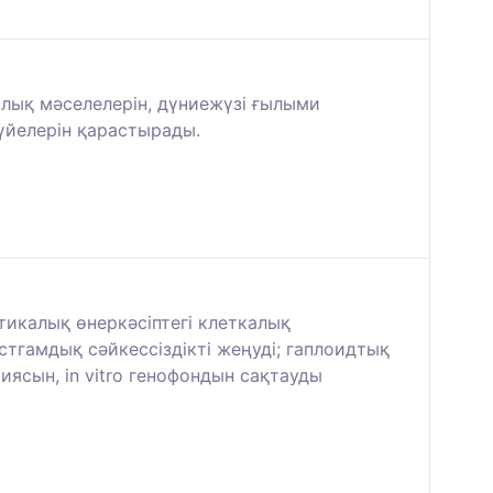
алық мәселелерін, дүниежүзі ғылыми
жүйелерін қарастырады.
етикалық өнеркәсіптегі клеткалық
стгамдық сәйкессіздікті жеңуді; гаплоидтық
ясын, in vitro генофондын сақтауды