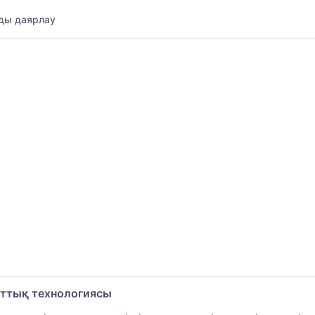
ды даярлау
аттық технологиясы