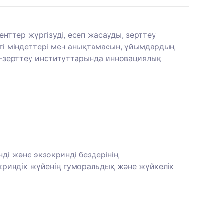
нттер жүргізуді, есеп жасауды, зерттеу
згі міндеттері мен анықтамасын, ұйымдардың
и-зерттеу институттарында инновациялық
ді және экзокринді бездерінің
окриндік жүйенің гуморальдық және жүйкелік