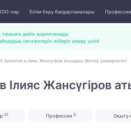
ОО-лар
Білім беру бағдарламалары
Професси
 тамызға дейін жарияланады.
йқаудың нәтижелерін жіберіп алмау үшін!
5 Биология в Ілияс Жансүгіров атындағы Жетісу университеті
в Ілияс Жансүгіров а
22
3
ер
Профессии
Оқыту 