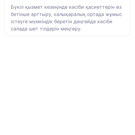
Бүкіл қызмет кезеңінде кәсіби қасиеттерін өз
бетінше арттыру, халықаралық ортада жұмыс
істеуге мүмкіндік беретін деңгейде кәсіби
салада шет тілдерін меңгеру.