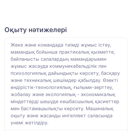
Оқыту нәтижелері
Жеке және командада тиімді жұмыс істеу,
мамандық бойынша практикалық қызметте,
байланысты салалардың мамандарымен
жұмыс жасауда коммуникабельділік пен
психологиялық дайындықты көрсету, басқару
және техникалық шешімдер қабылдау. Өзекті
өндірістік-технологиялық, ғылыми-зерттеу,
жобалау және экологиялық - экономикалық
міндеттерді шешуде көшбасшылық қасиеттер
мен бастамашылықты көрсету. Машиналық
оқыту және жасанды интеллект саласында
үнемі жетілдіру.