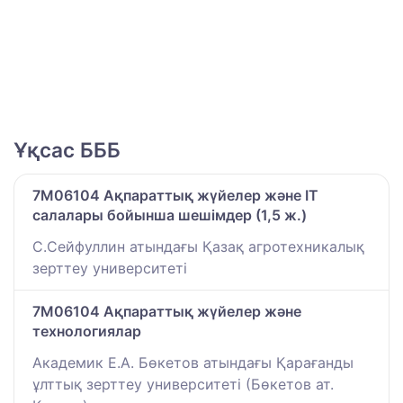
Ұқсас БББ
7M06104 Ақпараттық жүйелер және IT
салалары бойынша шешімдер (1,5 ж.)
С.Сейфуллин атындағы Қазақ агротехникалық
зерттеу университеті
7M06104 Ақпараттық жүйелер және
технологиялар
Академик Е.А. Бөкетов атындағы Қарағанды
ұлттық зерттеу университеті (Бөкетов ат.