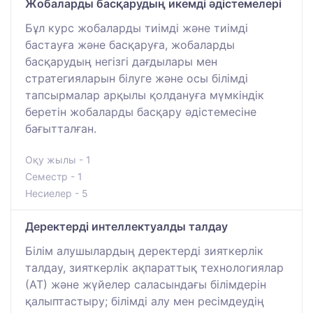
Жобаларды басқарудың икемді әдістемелері
Бұл курс жобаларды тиімді және тиімді
бастауға және басқаруға, жобаларды
басқарудың негізгі дағдылары мен
стратегияларын білуге және осы білімді
тапсырмалар арқылы қолдануға мүмкіндік
беретін жобаларды басқару әдістемесіне
бағытталған.
Оқу жылы - 1
Семестр - 1
Несиелер - 5
Деректерді интеллектуалды талдау
Білім алушылардың деректерді зияткерлік
талдау, зияткерлік ақпараттық технологиялар
(АТ) және жүйелер саласындағы білімдерін
қалыптастыру; білімді алу мен ресімдеудің