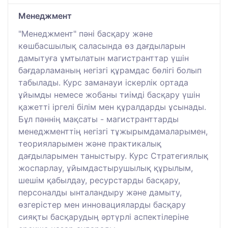
Менеджмент
"Менеджмент" пәні басқару және
көшбасшылық саласында өз дағдыларын
дамытуға ұмтылатын магистранттар үшін
бағдарламаның негізгі құрамдас бөлігі болып
табылады. Курс заманауи іскерлік ортада
ұйымды немесе жобаны тиімді басқару үшін
қажетті іргелі білім мен құралдарды ұсынады.
Бұл пәннің мақсаты - магистранттарды
менеджменттің негізгі тұжырымдамаларымен,
теорияларымен және практикалық
дағдыларымен таныстыру. Курс Стратегиялық
жоспарлау, ұйымдастырушылық құрылым,
шешім қабылдау, ресурстарды басқару,
персоналды ынталандыру және дамыту,
өзгерістер мен инновацияларды басқару
сияқты басқарудың әртүрлі аспектілеріне