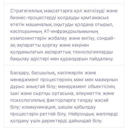
Стратегиялық мақсаттарға қол жеткізуді және
бизнес-процестерді қолдауды қамтамасыз
ететін машиналық оқытуды қолдана отырып,
кәсіпорынның АТ-инфрақұрылымының
компоненттерін жобалау және енгізу, сондай-
ақ ақпаратты қорғау және кеңінен
қолданылатын ақпараттық технологияларды
бақылау әдістері мен құралдарын пайдалану.
Басқару, басшылық, кәсіпкерлік және
менеджмент процестерінің мәні мен мазмұнын
дұрыс анықтай білу; менеджмент объектісінің
ішкі және сыртқы ортасына, әлеуметтік және
психологиялық факторларға талдау жасай
білу; коммуникация, шешім қабылдау
процестерін реттей білу. Нейрондық желілерді
қолдану үшін деректерді дайындай білу.