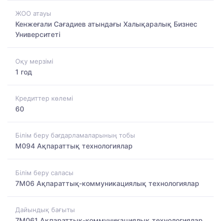
ЖОО атауы
Кенжеғали Сағадиев атындағы Халықаралық Бизнес
Университеті
Оқу мерзімі
1 год
Кредиттер көлемі
60
Білім беру бағдарламаларының тобы
M094 Ақпараттық технологиялар
Білім беру саласы
7M06 Ақпараттық-коммуникациялық технологиялар
Дайындық бағыты
7M061 Ақпараттық-коммуникациялық технологиялар