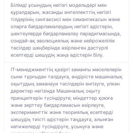
Білімді ұсынудың негізгі модельдері мен
құралдарын, жасанды интеллекттің негізгі
тілдерінің синтаксисі мен семантикасын және
оларға бағдарламалаудың негізгі әдістерін,
шектеулерде бағдарламалау парадигмасында,
сондай-ақ эволюциялық және нейрожелілік
тәсілдер шеңберінде әзірленген дәстүрлі
есептерді шешудің жаңа әдістерін білу.
IT-менеджменттің қазіргі заманғы мәселелерін
сыни тұрғыдан талдауға, өндірісте машиналық
оқытудың заманауи тәсілдерін енгізуге, үлкен
деректер негізінде Машиналық оқыту
принциптерін түсіндіруге; міндеттер қоюға
және зерттеу бағдарламасын әзірлеуге,
эксперименттік және теориялық есептерді
шешудің тиісті әдістерін таңдауға, алынған
нәтижелерді түсіндіруге, ұсынуға және