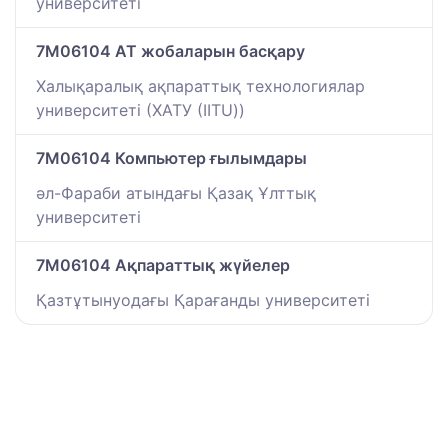
университеті
7M06104 АТ жобаларын басқару
Халықаралық ақпараттық технологиялар
университеті (ХАТУ (IITU))
7M06104 Компьютер ғылымдары
әл-Фараби атындағы Қазақ Ұлттық
университеті
7M06104 Ақпараттық жүйелер
Қазтұтынуодағы Қарағанды университеті