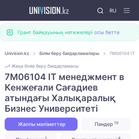
RU
Грант байқауының нәтижелері
осы бетте
Univision.kz
Білім беру бағдарламалары
7M06104 IT м
Жаңа білім беру бағдарламасы
7M06104 IT менеджмент в
Кенжеғали Сағадиев
атындағы Халықаралық
Бизнес Университеті
10
Жалпы мәліметтер
Пәндер
1
8