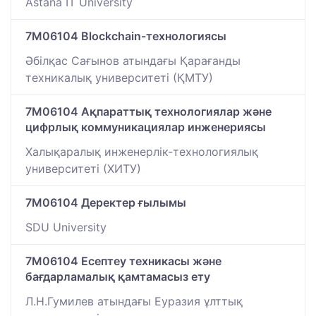
Astana IT University
7M06104 Blockchain-технологиясы
Әбілқас Сағынов атындағы Қарағанды
техникалық университеті (ҚМТУ)
7M06104 Ақпараттық технологиялар және
цифрлық коммуникациялар инженериясы
Халықаралық инженерлік-технологиялық
университеті (ХИТУ)
7M06104 Деректер ғылымы
SDU University
7M06104 Есептеу техникасы және
бағдарламалық қамтамасыз ету
Л.Н.Гумилев атындағы Еуразия ұлттық