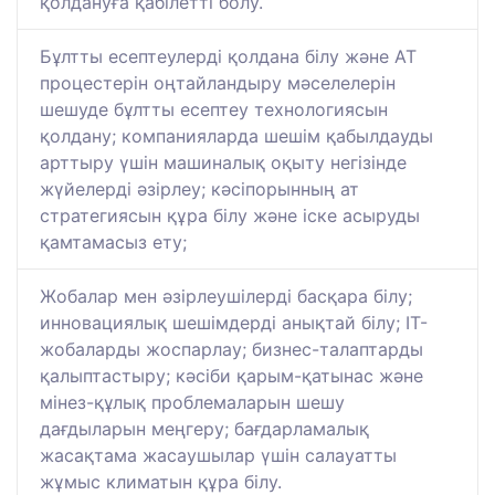
қолдануға қабілетті болу.
Бұлтты есептеулерді қолдана білу және АТ
процестерін оңтайландыру мәселелерін
шешуде бұлтты есептеу технологиясын
қолдану; компанияларда шешім қабылдауды
арттыру үшін машиналық оқыту негізінде
жүйелерді әзірлеу; кәсіпорынның ат
стратегиясын құра білу және іске асыруды
қамтамасыз ету;
Жобалар мен әзірлеушілерді басқара білу;
инновациялық шешімдерді анықтай білу; IT-
жобаларды жоспарлау; бизнес-талаптарды
қалыптастыру; кәсіби қарым-қатынас және
мінез-құлық проблемаларын шешу
дағдыларын меңгеру; бағдарламалық
жасақтама жасаушылар үшін салауатты
жұмыс климатын құра білу.