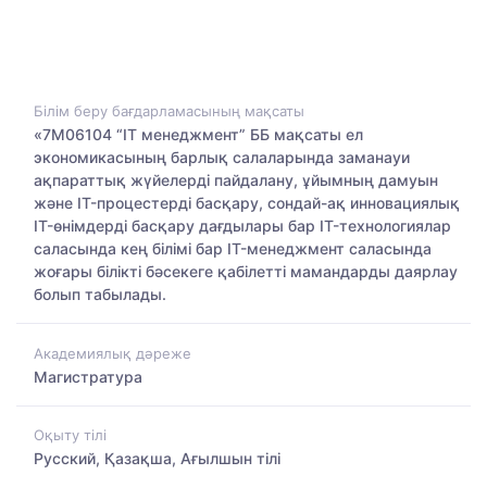
Білім беру бағдарламасының мақсаты
«7М06104 “IT менеджмент” ББ мақсаты ел
экономикасының барлық салаларында заманауи
ақпараттық жүйелерді пайдалану, ұйымның дамуын
және IT-процестерді басқару, сондай-ақ инновациялық
IT-өнімдерді басқару дағдылары бар IT-технологиялар
саласында кең білімі бар IT-менеджмент саласында
жоғары білікті бәсекеге қабілетті мамандарды даярлау
болып табылады.
Академиялық дәреже
Магистратура
Оқыту тілі
Русский, Қазақша, Ағылшын тілі