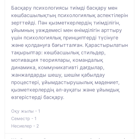
Басқару психологиясы тиімді басқару мен
көшбасшылықтың психологиялық аспектілерін
зерттейді. Пән қызметкерлердің тиімділігін,
ұйымның уәждемесі мен өнімділігін арттыру
үшін психологиялық принциптерді түсінуге
және қолдануға бағытталған. Қарастырылатын
тақырыптар: көшбасшылық стильдер,
мотивация теориялары, командалық
динамика, коммуникативті дағдылар,
жанжалдарды шешу, шешім қабылдау
процестері, ұйымдастырушылық мәдениет,
қызметкерлердің әл-ауқаты және ұйымдық
өзгерістерді басқару.
Оқу жылы - 1
Семестр - 1
Несиелер - 2