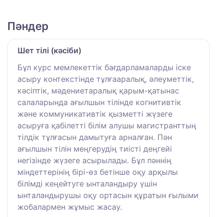
Пәндер
Шет тілі (кәсіби)
Бұл курс мемлекеттік бағдарламаларды іске
асыру контекстінде тұлғааралық, әлеуметтік,
кәсіптік, мәдениетаралық қарым-қатынас
салаларында ағылшын тілінде когнитивтік
және коммуникативтік қызметті жүзеге
асыруға қабілетті білім алушы магистранттың
тілдік тұлғасын дамытуға арналған. Пән
ағылшын тілін меңгерудің тиісті деңгейі
негізінде жүзеге асырылады. Бұл пәннің
міндеттерінің бірі-өз бетінше оқу арқылы
білімді кеңейтуге ынталандыру үшін
ынталандырушы оқу ортасын құратын ғылыми
жобалармен жұмыс жасау.