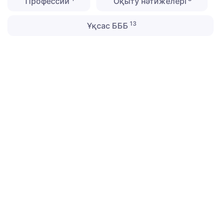
Профессии
Оқыту нәтижелері
13
Ұқсас БББ