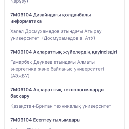
Қарұзу)
7M06104 Дизайндағы қолданбалы
информатика
Халел Досмұхамедов атындағы Атырау
университеті (Досмұхамедов а. АтУ)
7M06104 Ақпараттық жүйелердің қауіпсіздігі
Ғұмарбек Дәукеев атындағы Алматы
энергетика және байланыс университеті
(АЭжБУ)
7M06104 Ақпараттық технологияларды
басқару
Қазақстан-Британ техникалық университеті
7M06104 Есептеу ғылымдары