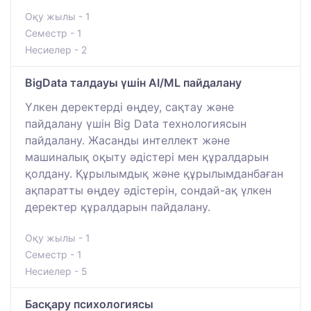
Оқу жылы - 1
Семестр - 1
Несиелер - 2
BigData талдауы үшін AI/ML пайдалану
Үлкен деректерді өңдеу, сақтау және
пайдалану үшін Big Data технологиясын
пайдалану. Жасанды интеллект және
машиналық оқыту әдістері мен құралдарын
қолдану. Құрылымдық және құрылымданбаған
ақпаратты өңдеу әдістерін, сондай-ақ үлкен
деректер құралдарын пайдалану.
Оқу жылы - 1
Семестр - 1
Несиелер - 5
Басқару психологиясы