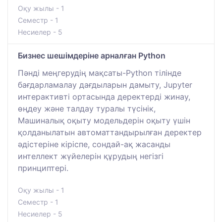
Оқу жылы - 1
Семестр - 1
Несиелер - 5
Бизнес шешімдеріне арналған Python
Пәнді меңгерудің мақсаты-Python тілінде
бағдарламалау дағдыларын дамыту, Jupyter
интерактивті ортасында деректерді жинау,
өңдеу және талдау туралы түсінік,
Машиналық оқыту модельдерін оқыту үшін
қолданылатын автоматтандырылған деректер
әдістеріне кіріспе, сондай-ақ жасанды
интеллект жүйелерін құрудың негізгі
принциптері.
Оқу жылы - 1
Семестр - 1
Несиелер - 5