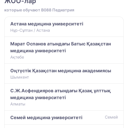
ЖОО-лар
которые обучают B088 Педиатрия
Астана медицина университеті
Нұр-Сұлтан / Астана
Марат Оспанов атындағы Батыс Қазақстан
медицина университеті
Ақтөбе
Оңтүстік Қазақстан медицина академиясы
Шымкент
С.Ж.Асфендияров атындағы Қазақ ұлттық
медицина университеті
Алматы
Семей медицина университеті
Семей