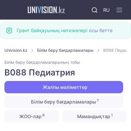
RU
Грант байқауының нәтижелері
осы бетте
Univision.kz
Білім беру бағдарламалары
B088 Педиат
Білім беру бағдарламаларының тобы
B088 Педиатрия
Жалпы мәліметтер
7
Білім беру бағдарламалары
6
1
ЖОО-лар
Мамандықтар