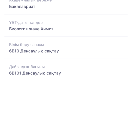
Академиялық дәреже
Бакалавриат
ҰБТ-дағы пәндер
Биология және Химия
Білім беру саласы
6B10 Денсаулық сақтау
Дайындық бағыты
6B101 Денсаулық сақтау