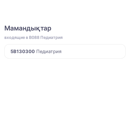
Мамандықтар
входящие в B088 Педиатрия
5B130300
Педиатрия