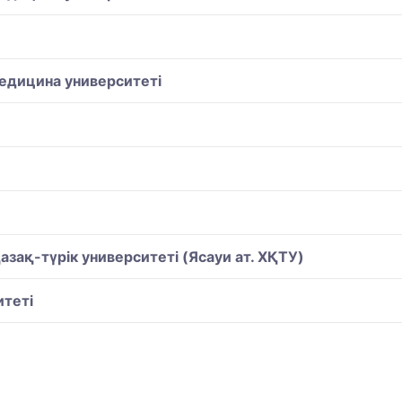
едицина университеті
ақ-түрiк университетi (Ясауи ат. ХҚТУ)
теті