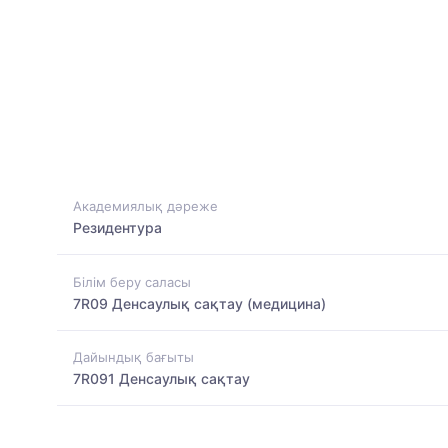
Академиялық дәреже
Резидентура
Білім беру саласы
7R09 Денсаулық сақтау (медицина)
Дайындық бағыты
7R091 Денсаулық сақтау