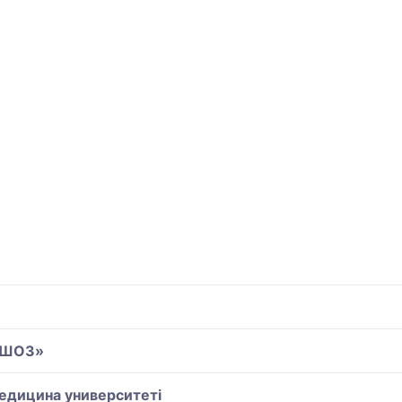
«ВШОЗ»
едицина университеті