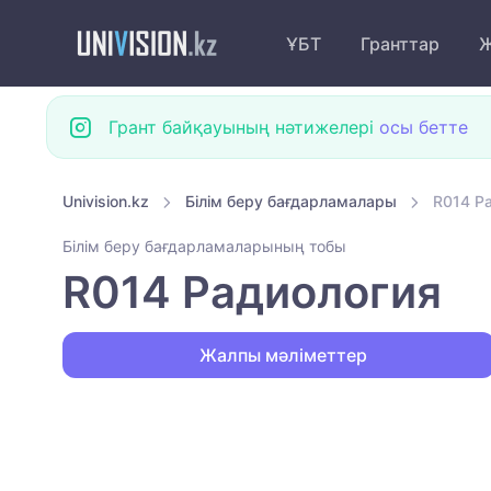
ҰБТ
Гранттар
Ж
Грант байқауының нәтижелері
осы бетте
Univision.kz
Білім беру бағдарламалары
R014 Р
Білім беру бағдарламаларының тобы
R014 Радиология
Жалпы мәліметтер