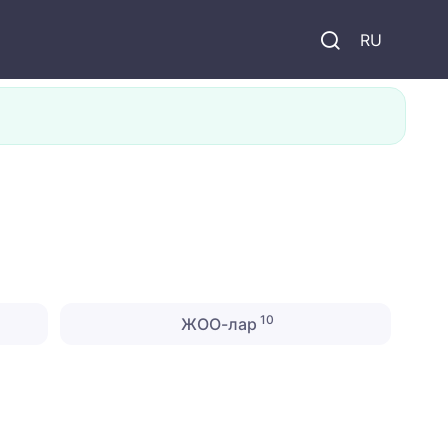
и
RU
10
ЖОО-лар