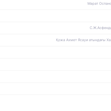
Марат Оспано
С.Ж.Асфенди
Қожа Ахмет Ясауи атындағы Хал