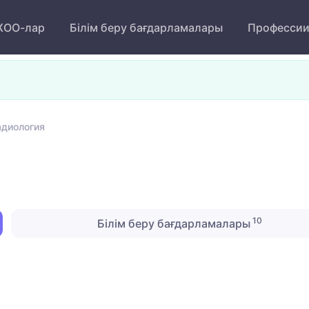
ОО-лар
Білім беру бағдарламалары
Професси
адиология
10
Білім беру бағдарламалары