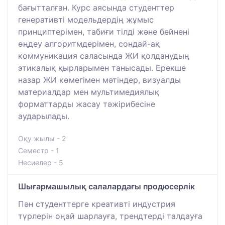
бағытталған. Курс аясында студенттер
генеративті модельдердің жұмыс
принциптерімен, табиғи тілді және бейнені
өңдеу алгоритмдерімен, сондай-ақ
коммуникация саласында ЖИ қолданудың
этикалық қырларымен танысады. Ерекше
назар ЖИ көмегімен мәтіндер, визуалды
материалдар мен мультимедиялық
форматтарды жасау тәжірибесіне
аударылады.
Оқу жылы - 2
Семестр - 1
Несиелер - 5
Шығармашылық салалардағы продюсерлік
Пән студенттерге креативті индустрия
түрлерін оңай шарлауға, трендтерді талдауға