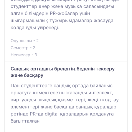
студенттер өнер және музыка саласындағы
алған білімдерін PR-жобалар үшін
шығармашылық тұжырымдамалар жасауда
қолдануды үйренеді.
Оқу жылы - 2
Семестр - 2
Несиелер - 3
Сандық ортадағы брендтің беделін тексеру
және басқару
Пән студенттерге сандық ортада байланыс
орнатуға көмектесетін жасанды интеллект,
виртуалды шындық қызметтері, жеңіл кодтау
элементтері және басқа да сандық құралдар
ретінде PR-да digital құралдарын қолдануға
бағытталған