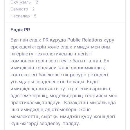
Оқу жылы - 2
Семестр - 2
Несиелер - 5
Елдік PR
Бұл пән елдік PR құруда Public Relations құру
ерекшеліктерін және елдік имидж мен оны
ілгерілету технологиясының негізгі
компоненттерін зерттеуге бағытталған. Ел
имиджінің геосаяси және экономикалық
контекстегі бәсекелестік ресурс ретіндегі
ұғымдары зерделенетін болады. Елдік
имиджді қалыптастыру стратегияларының,
әдістемелерінің, модельдерінің теориясы мен
практикалық талдауы. Қазақстан мысалында
ішкі имидждің әдістемелерін және
мемлекеттің сыртқы имиджін құру жөніндегі
күш-жігерді зерделеу, талдау.