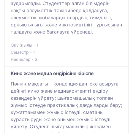
аударылады. Студенттер алған білімдерін
нақты әлеуметтік тәжірибеде қолдануға,
әлеуметтік жобаларды олардың тиімділігі,
орнықтылығы және инклюзивтілігі тұрғысынан
талдауға және бағалауға үйренеді.
Оқу жылы - 1
Семестр - 1
Несиелер - 3
Кино және медиа өндірісіне кіріспе
Пәннің мақсаты – концепциядан іске асыруға
дейінгі кино және медиаконтентті өндіру
кезеңдерін үйрету; шығармашылық топпен
жұмыс істеуде практикалық дағдыларды беру;
құжаттамамен жұмыс істеуді, сметаны
құрастыруды және онымен жұмыс істеуді
үйрету. Студент шығармашылық жобамен