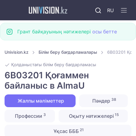
RU
Грант байқауының нәтижелері
осы бетте
Univision.kz
Білім беру бағдарламалары
6B03201 Қоғ
Қолданыстағы білім беру бағдарламасы
6B03201 Қоғаммен
байланыс в AlmaU
38
Жалпы мәліметтер
Пәндер
3
15
Профессии
Оқыту нәтижелері
21
Ұқсас БББ