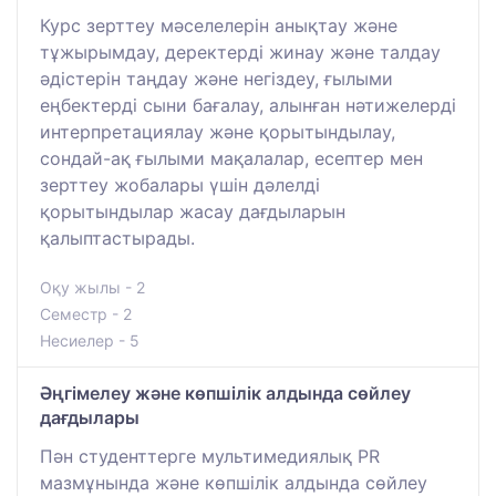
Курс зерттеу мәселелерін анықтау және
тұжырымдау, деректерді жинау және талдау
әдістерін таңдау және негіздеу, ғылыми
еңбектерді сыни бағалау, алынған нәтижелерді
интерпретациялау және қорытындылау,
сондай-ақ ғылыми мақалалар, есептер мен
зерттеу жобалары үшін дәлелді
қорытындылар жасау дағдыларын
қалыптастырады.
Оқу жылы - 2
Семестр - 2
Несиелер - 5
Әңгімелеу және көпшілік алдында сөйлеу
дағдылары
Пән студенттерге мультимедиялық PR
мазмұнында және көпшілік алдында сөйлеу