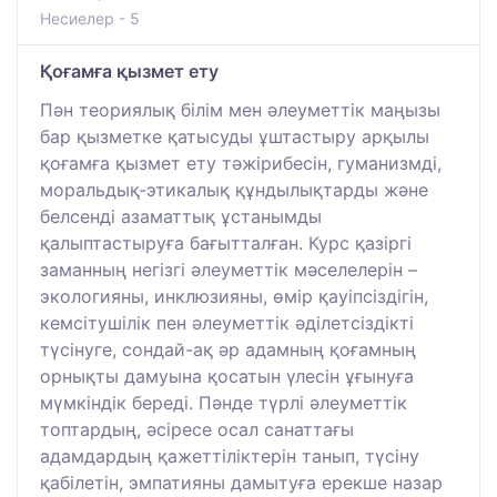
Несиелер - 5
Қоғамға қызмет ету
Пән теориялық білім мен әлеуметтік маңызы
бар қызметке қатысуды ұштастыру арқылы
қоғамға қызмет ету тәжірибесін, гуманизмді,
моральдық-этикалық құндылықтарды және
белсенді азаматтық ұстанымды
қалыптастыруға бағытталған. Курс қазіргі
заманның негізгі әлеуметтік мәселелерін –
экологияны, инклюзияны, өмір қауіпсіздігін,
кемсітушілік пен әлеуметтік әділетсіздікті
түсінуге, сондай-ақ әр адамның қоғамның
орнықты дамуына қосатын үлесін ұғынуға
мүмкіндік береді. Пәнде түрлі әлеуметтік
топтардың, әсіресе осал санаттағы
адамдардың қажеттіліктерін танып, түсіну
қабілетін, эмпатияны дамытуға ерекше назар