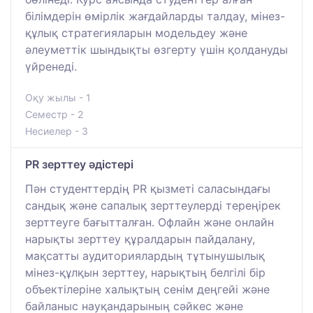
білімдерін өмірлік жағдайларды талдау, мінез-
құлық стратегияларын модельдеу және
әлеуметтік шындықты өзгерту үшін қолдануды
үйренеді.
Оқу жылы - 1
Семестр - 2
Несиелер - 3
PR зерттеу әдістері
Пән студенттердің PR қызметі саласындағы
сандық және сапалық зерттеулерді тереңірек
зерттеуге бағытталған. Офлайн және онлайн
нарықты зерттеу құралдарын пайдалану,
мақсатты аудиториялардың тұтынушылық
мінез-құлқын зерттеу, нарықтың белгілі бір
объектілеріне халықтың сенім деңгейі және
байланыс науқандарының сәйкес және