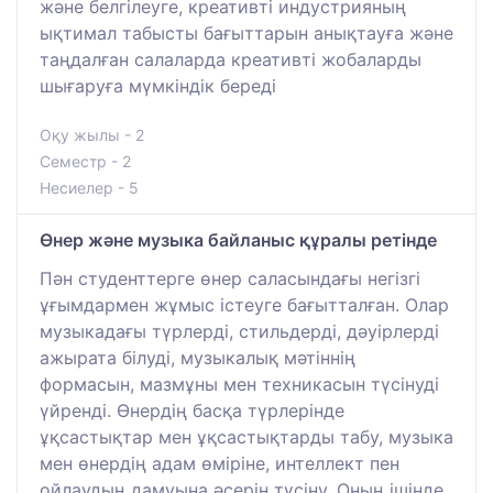
және белгілеуге, креативті индустрияның
ықтимал табысты бағыттарын анықтауға және
таңдалған салаларда креативті жобаларды
шығаруға мүмкіндік береді
Оқу жылы - 2
Семестр - 2
Несиелер - 5
Өнер және музыка байланыс құралы ретінде
Пән студенттерге өнер саласындағы негізгі
ұғымдармен жұмыс істеуге бағытталған. Олар
музыкадағы түрлерді, стильдерді, дәуірлерді
ажырата білуді, музыкалық мәтіннің
формасын, мазмұны мен техникасын түсінуді
үйренді. Өнердің басқа түрлерінде
ұқсастықтар мен ұқсастықтарды табу, музыка
мен өнердің адам өміріне, интеллект пен
ойлаудың дамуына әсерін түсіну. Оның ішінде