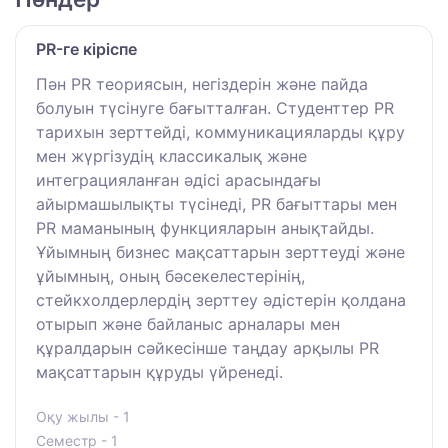
PR-ге кіріспе
Пән PR теориясын, негіздерін және пайда
болуын түсінуге бағытталған. Студенттер PR
тарихын зерттейді, коммуникацияларды құру
мен жүргізудің классикалық және
интеграцияланған әдісі арасындағы
айырмашылықты түсінеді, PR бағыттары мен
PR маманының функцияларын анықтайды.
Ұйымның бизнес мақсаттарын зерттеуді және
ұйымның, оның бәсекелестерінің,
стейкхолдерлердің зерттеу әдістерін қолдана
отырып және байланыс арналары мен
құралдарын сәйкесінше таңдау арқылы PR
мақсаттарын құруды үйренеді.
Оқу жылы - 1
Семестр - 1