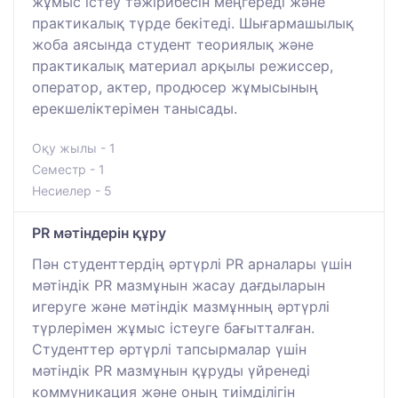
жұмыс істеу тәжірибесін меңгереді және
практикалық түрде бекітеді. Шығармашылық
жоба аясында студент теориялық және
практикалық материал арқылы режиссер,
оператор, актер, продюсер жұмысының
ерекшеліктерімен танысады.
Оқу жылы - 1
Семестр - 1
Несиелер - 5
PR мәтіндерін құру
Пән студенттердің әртүрлі PR арналары үшін
мәтіндік PR мазмұнын жасау дағдыларын
игеруге және мәтіндік мазмұнның әртүрлі
түрлерімен жұмыс істеуге бағытталған.
Студенттер әртүрлі тапсырмалар үшін
мәтіндік PR мазмұнын құруды үйренеді
коммуникация және оның тиімділігін