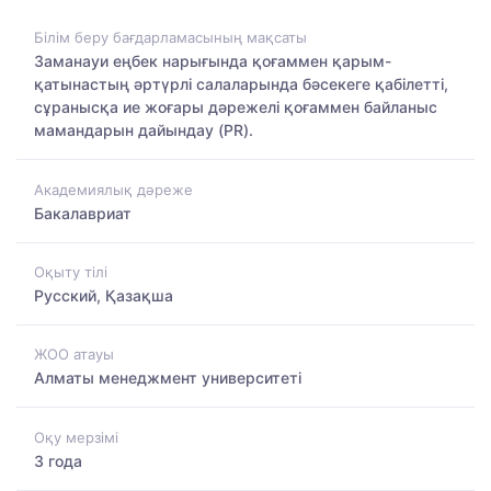
Білім беру бағдарламасының мақсаты
Заманауи еңбек нарығында қоғаммен қарым-
қатынастың әртүрлі салаларында бәсекеге қабілетті,
сұранысқа ие жоғары дәрежелі қоғаммен байланыс
мамандарын дайындау (PR).
Академиялық дәреже
Бакалавриат
Оқыту тілі
Русский, Қазақша
ЖОО атауы
Алматы менеджмент университеті
Оқу мерзімі
3 года