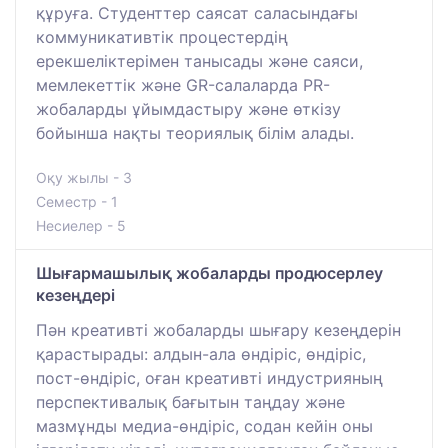
құруға. Студенттер саясат саласындағы
коммуникативтік процестердің
ерекшеліктерімен танысады және саяси,
мемлекеттік және GR-салаларда PR-
жобаларды ұйымдастыру және өткізу
бойынша нақты теориялық білім алады.
Оқу жылы - 3
Семестр - 1
Несиелер - 5
Шығармашылық жобаларды продюсерлеу
кезеңдері
Пән креативті жобаларды шығару кезеңдерін
қарастырады: алдын-ала өндіріс, өндіріс,
пост-өндіріс, оған креативті индустрияның
перспективалық бағытын таңдау және
мазмұнды медиа-өндіріс, содан кейін оны