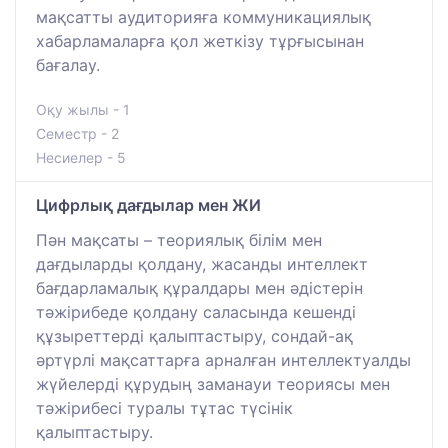
мақсатты аудиторияға коммуникациялық
хабарламаларға қол жеткізу тұрғысынан
бағалау.
Оқу жылы - 1
Семестр - 2
Несиелер - 5
Цифрлық дағдылар мен ЖИ
Пән мақсаты – теориялық білім мен
дағдыларды қолдану, жасанды интеллект
бағдарламалық құралдары мен әдістерін
тәжірибеде қолдану саласында кешенді
құзыреттерді қалыптастыру, сондай-ақ
әртүрлі мақсаттарға арналған интеллектуалды
жүйелерді құрудың заманауи теориясы мен
тәжірибесі туралы тұтас түсінік
қалыптастыру.