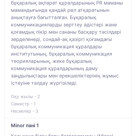
бұқаралық ақпарат құралдарының PR маманы
мамандығында қандай рөл атқаратынын
анықтауға бағытталған. Бұқаралық
коммуникацияларды зерттеу әдістері және
қоғамдық пікір мен сананы басқару тәсілдері
зерделенеді, сондай-ақ қазіргі қоғамдағы
бұқаралық коммуникация құралдары
институтының, бұқаралық коммуникация
теорияларының, жеке бұқаралық
коммуникация құралдарының даму
заңдылықтары мен ерекшеліктерінің жұмыс
істеуіне талдау жүргізіледі.
Оқу жылы - 2
Семестр - 1
Несиелер - 3
Minor пәні 1
Қосымша білім беру бағдарламасы (Minor)