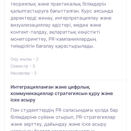
теориялық және практикалық білімдерін
қалыптастыруға бағытталған. Курс аясында
деректерді жинау, интерпретациялау және
визуализациялау әдістері, медиа және
контент-талдау, ақпараттық кеңістікті
мониторингтеу, PR-кампаниялардың
тиімділігін бағалау қарастырылады.
Оқу жылы - 2
Семестр - 3
Несиелер - 5
Интеграцияланған және цифрлық
коммуникациялар стратегиясын құру және
іске асыру
Пән студенттердің PR саласындағы қолда бар
білімдеріне сүйене отырып, PR-стратегиялар
және зерттеу, дайындау және іске асыру
кезеңінен бастап коммуникациялық