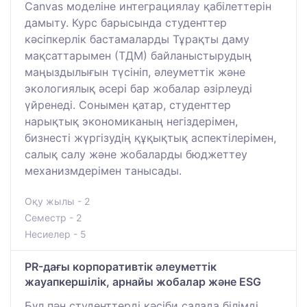
Canvas моделіне интеграциялау қабілеттерін
дамыту. Курс барысында студенттер
кәсіпкерлік бастамаларды Тұрақты даму
мақсаттарымен (ТДМ) байланыстырудың
маңыздылығын түсініп, әлеуметтік және
экологиялық әсері бар жобалар әзірлеуді
үйренеді. Сонымен қатар, студенттер
нарықтық экономиканың негіздерімен,
бизнесті жүргізудің құқықтық аспектілерімен,
салық салу және жобаларды бюджеттеу
механизмдерімен танысады.
Оқу жылы - 2
Семестр - 2
Несиелер - 5
PR-дағы корпоративтік әлеуметтік
жауапкершілік, арнайы жобалар және ESG
Бұл пән студенттерді кәсіби салада білімді