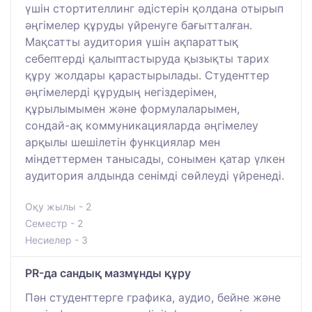
үшін стортителлинг әдістерін қолдана отырып
әңгімелер құруды үйренуге бағытталған.
Мақсатты аудитория үшін ақпараттық
себептерді қалыптастыруда қызықты тарих
құру жолдары қарастырылады. Студенттер
әңгімелерді құрудың негіздерімен,
құрылымымен және формулаларымен,
сондай-ақ коммуникацияларда әңгімелеу
арқылы шешілетін функциялар мен
міндеттермен танысады, сонымен қатар үлкен
аудитория алдында сенімді сөйлеуді үйренеді.
Оқу жылы - 2
Семестр - 2
Несиелер - 3
PR-да сандық мазмұнды құру
Пән студенттерге графика, аудио, бейне және