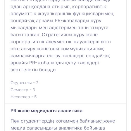
одан әрі қолдана отырып, корпоративтік
әлеуметтік жауапкершілік функцияларымен,
сондай-ақ арнайы PR-жобаларды құру
мысалдары мен әдістерімен таныстыруға
бағытталған. Стратегияны құру және
корпоративтік әлеуметтік жауапкершілікті
іске асыру және оны коммуникациялық
кампанияларға енгізу тәсілдері, сондай-ақ
арнайы PR-жобаларды құру тәсілдері
зерттелетін болады
Оқу жылы - 2
Семестр - 3
Несиелер - 5
PR және медиадағы аналитика
Пән студенттердің қоғаммен байланыс және
медиа саласындағы аналитика бойынша