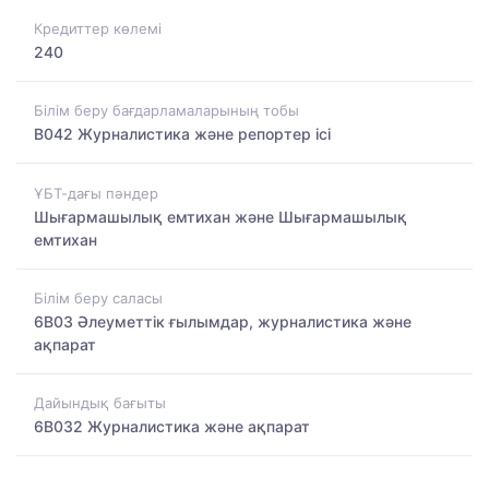
Кредиттер көлемі
240
Білім беру бағдарламаларының тобы
B042 Журналистика және репортер ісі
ҰБТ-дағы пәндер
Шығармашылық емтихан және Шығармашылық
емтихан
Білім беру саласы
6B03 Әлеуметтік ғылымдар, журналистика және
ақпарат
Дайындық бағыты
6B032 Журналистика және ақпарат