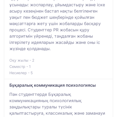
ұсынады: жоспарлау, ұйымдастыру және іске
асыру кезеңінен бастап нақты белгіленген
уақыт пен бюджет шеңберінде қойылған
мақсаттарға жету үшін жобаларды басқару
процесі. Студенттер PR жобасын құру
алгоритмін үйренеді, таңдалған жобаны
ілгерілету идеяларын жасайды және оны іс
жүзінде қолданады.
Оқу жылы - 2
Семестр - 1
Несиелер - 5
Бұқаралық коммуникация психологиясы
Пән студенттерде Бұқаралық
коммуникацияның психологиялық
заңдылықтары туралы түсінік
қалыптастыруға, классикалық және заманауи