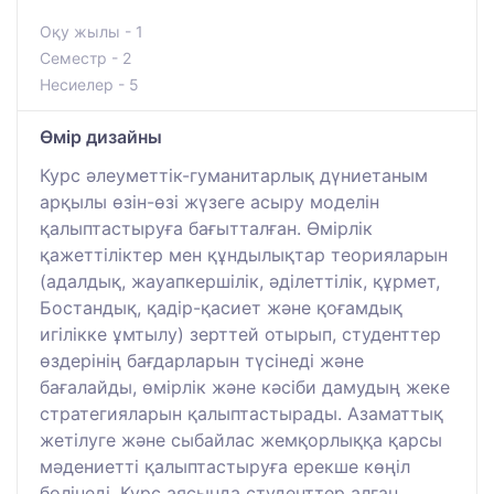
Оқу жылы - 1
Семестр - 2
Несиелер - 5
Өмір дизайны
Курс әлеуметтік-гуманитарлық дүниетаным
арқылы өзін-өзі жүзеге асыру моделін
қалыптастыруға бағытталған. Өмірлік
қажеттіліктер мен құндылықтар теорияларын
(адалдық, жауапкершілік, әділеттілік, құрмет,
Бостандық, қадір-қасиет және қоғамдық
игілікке ұмтылу) зерттей отырып, студенттер
өздерінің бағдарларын түсінеді және
бағалайды, өмірлік және кәсіби дамудың жеке
стратегияларын қалыптастырады. Азаматтық
жетілуге және сыбайлас жемқорлыққа қарсы
мәдениетті қалыптастыруға ерекше көңіл
бөлінеді. Курс аясында студенттер алған