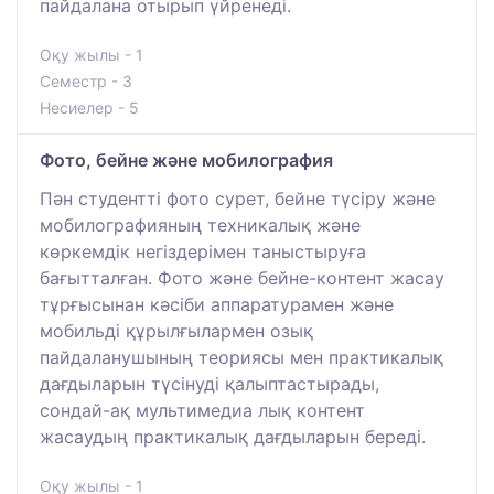
пайдалана отырып үйренеді.
Оқу жылы - 1
Семестр - 3
Несиелер - 5
Фото, бейне және мобилография
Пән студентті фото сурет, бейне түсіру және
мобилографияның техникалық және
көркемдік негіздерімен таныстыруға
бағытталған. Фото және бейне-контент жасау
тұрғысынан кәсіби аппаратурамен және
мобильді құрылғылармен озық
пайдаланушының теориясы мен практикалық
дағдыларын түсінуді қалыптастырады,
сондай-ақ мультимедиа лық контент
жасаудың практикалық дағдыларын береді.
Оқу жылы - 1