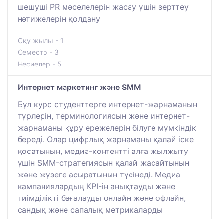
шешуші PR мәселелерін жасау үшін зерттеу
нәтижелерін қолдану
Оқу жылы - 1
Семестр - 3
Несиелер - 5
Интернет маркетинг және SMM
Бұл курс студенттерге интернет-жарнаманың
түрлерін, терминологиясын және интернет-
жарнаманы құру ережелерін білуге мүмкіндік
береді. Олар цифрлық жарнаманы қалай іске
қосатынын, медиа-контентті алға жылжыту
үшін SMM-стратегиясын қалай жасайтынын
және жүзеге асыратынын түсінеді. Медиа-
кампаниялардың KPI-ін анықтауды және
тиімділікті бағалауды онлайн және офлайн,
сандық және сапалық метрикаларды