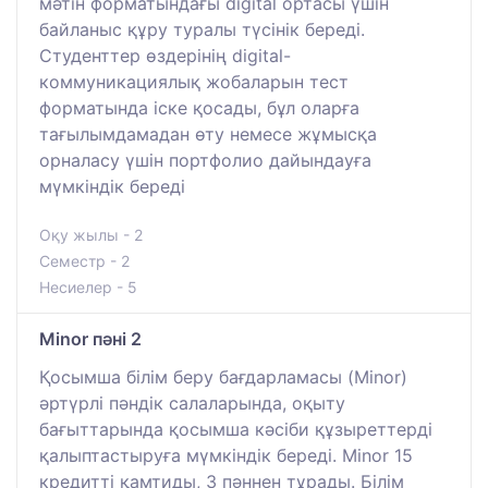
мәтін форматындағы digital ортасы үшін
байланыс құру туралы түсінік береді.
Студенттер өздерінің digital-
коммуникациялық жобаларын тест
форматында іске қосады, бұл оларға
тағылымдамадан өту немесе жұмысқа
орналасу үшін портфолио дайындауға
мүмкіндік береді
Оқу жылы - 2
Семестр - 2
Несиелер - 5
Minor пәні 2
Қосымша білім беру бағдарламасы (Minor)
әртүрлі пәндік салаларында, оқыту
бағыттарында қосымша кәсіби құзыреттерді
қалыптастыруға мүмкіндік береді. Minor 15
кредитті қамтиды, 3 пәннен тұрады. Білім