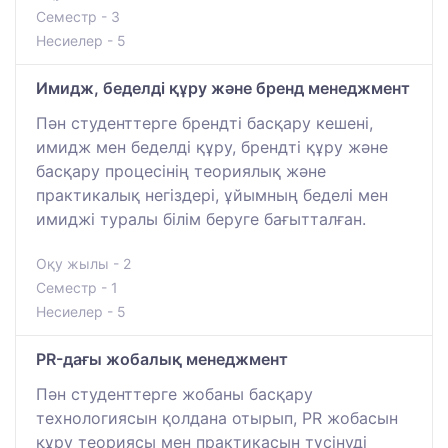
Семестр - 3
Несиелер - 5
Имидж, беделді құру және бренд менеджмент
Пән студенттерге брендті басқару кешені,
имидж мен беделді құру, брендті құру және
басқару процесінің теориялық және
практикалық негіздері, ұйымның беделі мен
имиджі туралы білім беруге бағытталған.
Оқу жылы - 2
Семестр - 1
Несиелер - 5
PR-дағы жобалық менеджмент
Пән студенттерге жобаны басқару
технологиясын қолдана отырып, PR жобасын
құру теориясы мен практикасын түсінуді