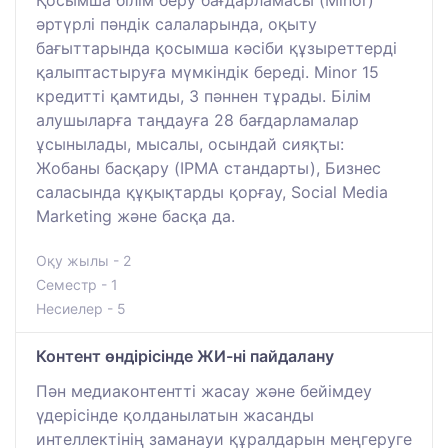
әртүрлі пәндік салаларында, оқыту
бағыттарында қосымша кәсіби құзыреттерді
қалыптастыруға мүмкіндік береді. Minor 15
кредитті қамтиды, 3 пәннен тұрады. Білім
алушыларға таңдауға 28 бағдарламалар
ұсынылады, мысалы, осындай сияқты:
Жобаны басқару (IPMA стандарты), Бизнес
саласында құқықтарды қорғау, Social Media
Marketing және басқа да.
Оқу жылы - 2
Семестр - 1
Несиелер - 5
Контент өндірісінде ЖИ-ні пайдалану
Пән медиаконтентті жасау және бейімдеу
үдерісінде қолданылатын жасанды
интеллектінің заманауи құралдарын меңгеруге