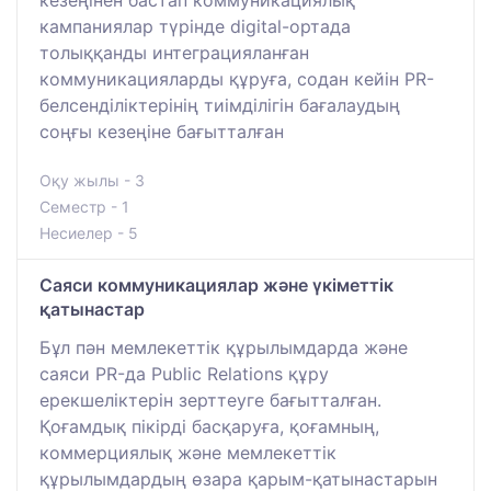
кампаниялар түрінде digital-ортада
толыққанды интеграцияланған
коммуникацияларды құруға, содан кейін PR-
белсенділіктерінің тиімділігін бағалаудың
соңғы кезеңіне бағытталған
Оқу жылы - 3
Семестр - 1
Несиелер - 5
Саяси коммуникациялар және үкіметтік
қатынастар
Бұл пән мемлекеттік құрылымдарда және
саяси PR-да Public Relations құру
ерекшеліктерін зерттеуге бағытталған.
Қоғамдық пікірді басқаруға, қоғамның,
коммерциялық және мемлекеттік
құрылымдардың өзара қарым-қатынастарын