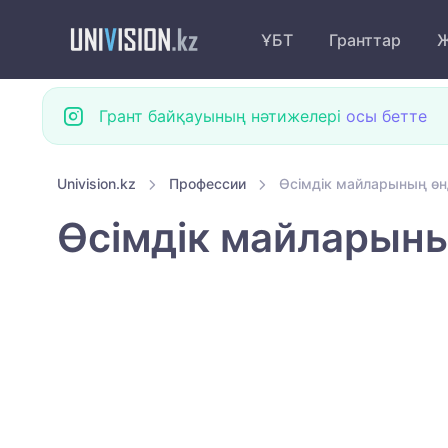
ҰБТ
Гранттар
Ж
Грант байқауының нәтижелері
осы бетте
Univision.kz
Профессии
Өсімдік майларының өнд
Өсімдік майларыны