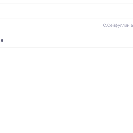
С.Сейфуллин а
ия