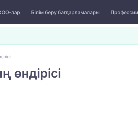
ОО-лар
Білім беру бағдарламалары
Професси
ірісі
ң өндірісі