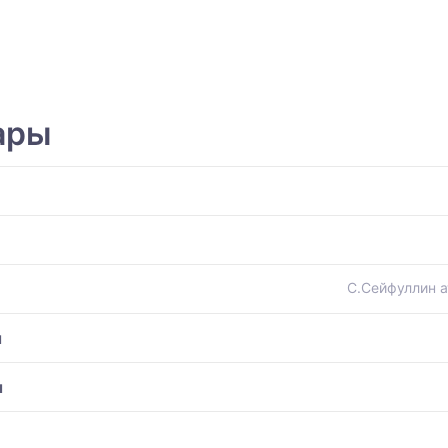
ары
С.Сейфуллин а
ы
ы