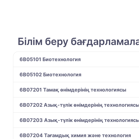
Білім беру бағдарламал
6B05101 Биотехнология
6B05102 Биотехнология
6B07201 Тамақ өнімдерінің технологиясы
6B07202 Азық-түлік өнімдерінің технологияс
6B07203 Азық-түлік өнімдерінің технологияс
6B07204 Тағамдық химия және технология