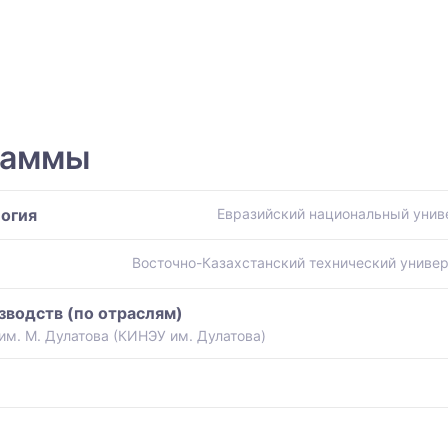
раммы
логия
Евразийский национальный униве
Восточно-Казахстанский технический универ
водств (по отраслям)
м. М. Дулатова (КИНЭУ им. Дулатова)