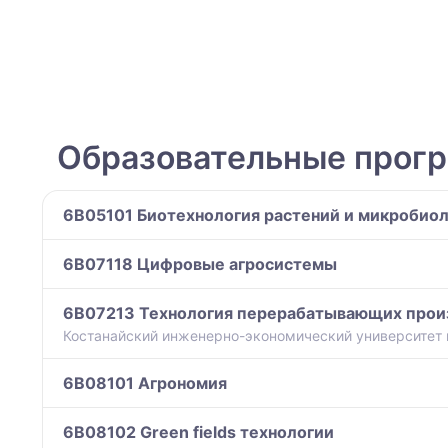
Образовательные прог
6B05101 Биотехнология растений и микробио
6B07118 Цифровые агросистемы
6B07213 Технология перерабатывающих произ
Костанайский инженерно-экономический университет и
6B08101 Агрономия
6B08102 Green fields технологии