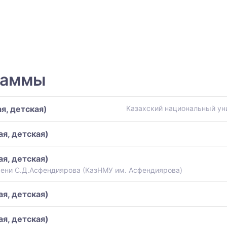
раммы
я, детская)
Казахский национальный ун
я, детская)
я, детская)
ени С.Д.Асфендиярова (КазНМУ им. Асфендиярова)
я, детская)
я, детская)