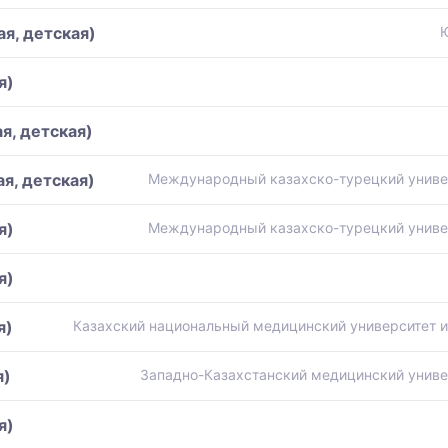
я, детская)
я)
я, детская)
я, детская)
Международный казахско-турецкий универ
я)
Международный казахско-турецкий универ
я)
я)
Казахский национальный медицинский университет 
я)
Западно-Казахстанский медицинский униве
я)