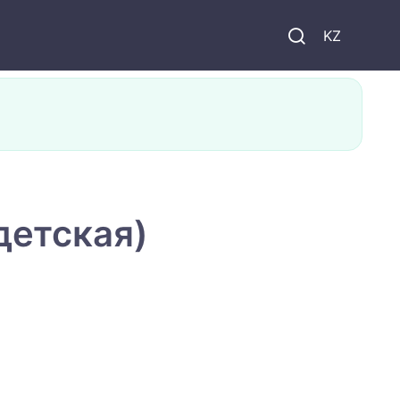
KZ
детская)