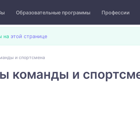
Зы
Образовательные программы
Профессии
ы на
этой странице
манды и спортсмена
ы команды и спортсм