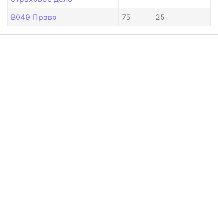
B049 Право
75
25