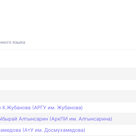
нного языка
 К.Жубанова (АРГУ им. Жубанова)
Ыбырай Алтынсарин (АркПИ им. Алтынсарина)
амедова (АтУ им. Досмухамедова)