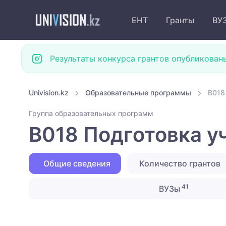
ЕНТ
Гранты
ВУ
Результаты конкурса грантов опубликован
Univision.kz
Образовательные программы
B018
Группа образовательных программ
B018 Подготовка у
Общие сведения
Количество грантов
41
ВУЗы