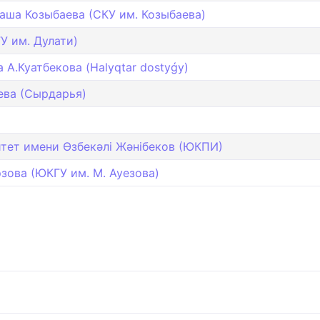
аша Козыбаева (СКУ им. Козыбаева)
У им. Дулати)
А.Куатбекова (Halyqtar dostyǵy)
ева (Сырдарья)
тет имени Өзбекәлі Жәнібеков (ЮКПИ)
ова (ЮКГУ им. М. Ауезова)