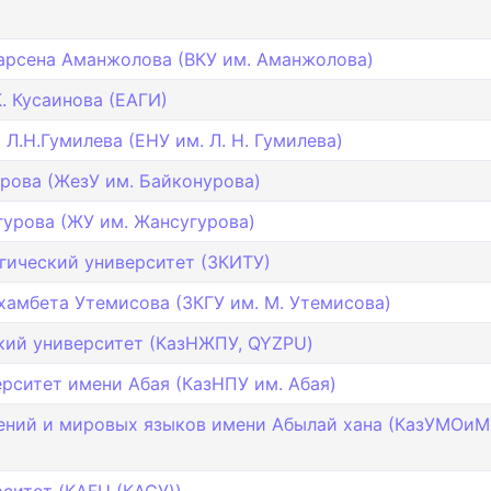
арсена Аманжолова (ВКУ им. Аманжолова)
. Кусаинова (ЕАГИ)
.Н.Гумилева (ЕНУ им. Л. Н. Гумилева)
рова (ЖезУ им. Байконурова)
урова (ЖУ им. Жансугурова)
гический университет (ЗКИТУ)
амбета Утемисова (ЗКГУ им. М. Утемисова)
кий университет (КазНЖПУ, QYZPU)
рситет имени Абая (КазНПУ им. Абая)
ений и мировых языков имени Абылай хана (КазУМОиМ