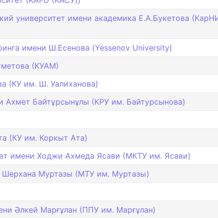
ситет (KAFU (КАСУ))
кий университет имени академика Е.А.Букетова (КарН
нга имени Ш.Есенова (Yessenov University)
хметова (КУАМ)
а (КУ им. Ш. Уалиханова)
и Ахмет Байтұрсынұлы (КРУ им. Байтурсынова)
а (КУ им. Коркыт Ата)
т имени Ходжи Ахмеда Ясави (МКТУ им. Ясави)
 Шерхана Муртазы (МТУ им. Муртазы)
ни Әлкей Марғұлан (ППУ им. Марғұлан)