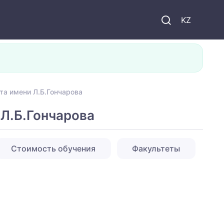
KZ
та имени Л.Б.Гончарова
 Л.Б.Гончарова
Стоимость обучения
Факультеты