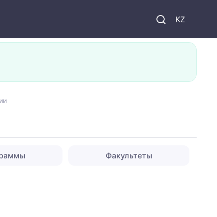
KZ
ии
граммы
Факультеты