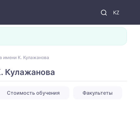
KZ
а имени К. Кулажанова
К. Кулажанова
Стоимость обучения
Факультеты